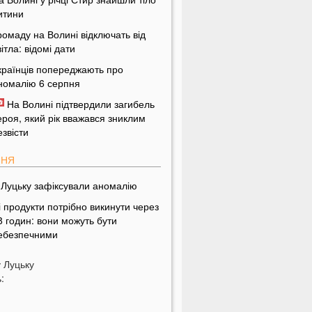
итини
ромаду на Волині відключать від
вітла: відомі дати
країнців попереджають про
номалію 6 серпня
На Волині підтвердили загибель
ероя, який рік вважався зниклим
езвісти
ПНЯ
 Луцьку зафіксували аномалію
і продукти потрібно викинути через
8 годин: вони можуть бути
ебезпечними
дну категорію людей закликали
у
Луцьку
одня пити каву: кого це стосується
:
о категорично заборонено робити
а Яблучний Спас: повний перелік