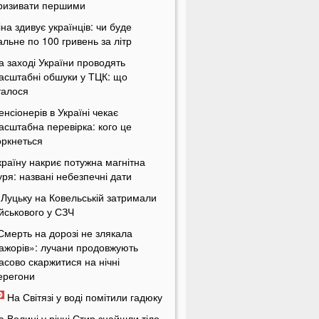
ризивати першими
іна здивує українців: чи буде
альне по 100 гривень за літр
а заході України проводять
асштабні обшуки у ТЦК: що
талося
енсіонерів в Україні чекає
асштабна перевірка: кого це
оркнеться
країну накриє потужна магнітна
уря: названі небезпечні дати
 Луцьку на Ковельській затримали
ійськового у СЗЧ
Смерть на дорозі не злякала
ажорів»: лучани продовжують
асово скаржитися на нічні
ерегони
На Світязі у воді помітили гадюку
а Волині у річці Стир знайшли тіло