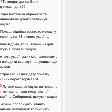
Температура на Волині
іднялася до +50
 ліцеї вчителька ображала та
ринижувала дітей: спалахнув
кандал
 Польщі підлітки розпилили пекучу
ечовину на 14-річного українця
тало відомо, коли Волинь накриє
отужна гроза із градом
ителів українських міст закликають
е виходити сьогодні на вулицю: що
талося
кстрасенс назвав дату початку
ирних переговорів з РФ
Лучани масово їздять на червоне
вітло навіть після смертельної
варії на Соборності: шокуючі кадри
 Україні пропонують змінити
равила мобілізації: кого хочуть