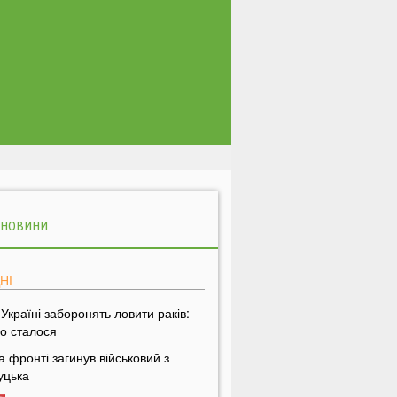
 НОВИНИ
НІ
 Україні заборонять ловити раків:
о сталося
а фронті загинув військовий з
уцька