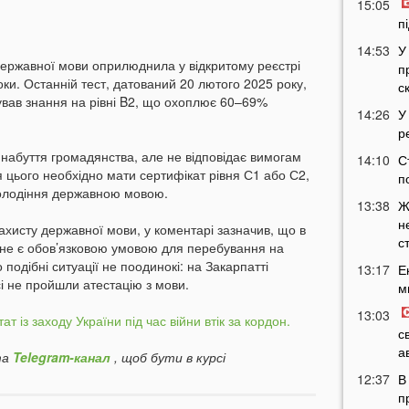
15:05
п
14:53
У
 державної мови оприлюднила у відкритому реєстрі
п
оки. Останній тест, датований 20 лютого 2025 року,
с
ував знання на рівні B2, що охоплює 60–69%
14:26
У
р
 набуття громадянства, але не відповідає вимогам
14:10
С
я цього необхідно мати сертифікат рівня С1 або С2,
п
володіння державною мовою.
13:38
Ж
н
ахисту державної мови, у коментарі зазначив, що в
с
 не є обов’язковою умовою для перебування на
 подібні ситуації не поодинокі: на Закарпатті
13:17
Е
сі не пройшли атестацію з мови.
м
13:03
ат із заходу України під час війни втік за кордон.
с
а
а
Telegram-канал
, щоб бути в курсі
12:37
В
п