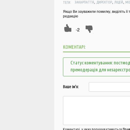
,
,
,
ТЕГИ:
ЗАКАРПАТТЯ
ДИРЕКТОР
ЛІЦЕЙ
МО
Якщо Ви зауважили помилку, виділіть її 
редакцію
-2
КОМЕНТАРІ:
Статус коментування: постмод
премодерація для незареєстр
Ваше ім'я:
Коментарі, у яких порушуватимуться
Пра