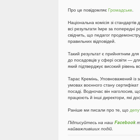
Про це повідомляє
Громадське
.
Національна комісія зі стандартів
всі результати Імре за попередні р
свідчить, що педагог продемонстр
правильних відповідей.
Такий результат є прийнятним для
до посадовців у сфері освіти — дл
який підтверджує високий рівень 
Тарас Кремінь, Уповноважений із з
умовах воєнного стану сертифікат
посаді. Водночас він наголосив, що
працюють й інші директори, які до
Раніше ми писали про те, що
депут
Підписуйтесь на наш
Facebook
т
найважливіших подій.