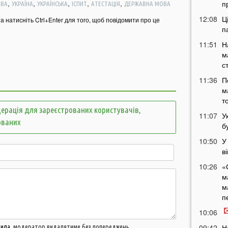
,
,
,
,
,
п
ВА
УКРАЇНА
УКРАЇНСЬКА
ІСПИТ
АТЕСТАЦІЯ
ДЕРЖАВНА МОВА
12:08
Ц
та натисніть Ctrl+Enter для того, щоб повідомити про це
п
11:51
Н
м
с
11:36
П
м
т
ерація для зареєстрованих користувачів,
11:07
У
ованих
б
10:50
У
в
10:26
«
м
м
п
10:06
09:42
Н
вила
, модератор видалятиме без попереджень.