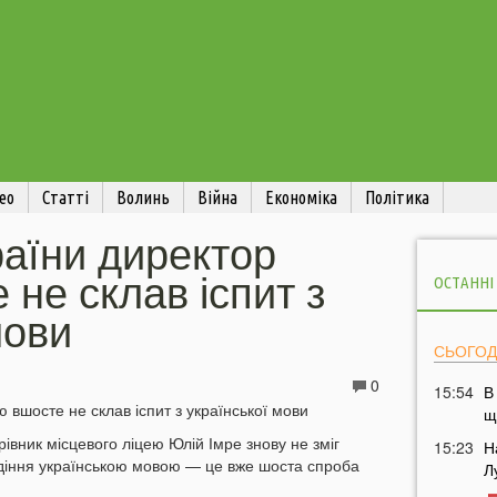
ео
Статті
Волинь
Війна
Економіка
Політика
раїни директор
 не склав іспит з
ОСТАННІ
мови
СЬОГОД
0
15:54
В
щ
рівник місцевого ліцею Юлій Імре знову не зміг
15:23
Н
діння українською мовою — це вже шоста спроба
Л