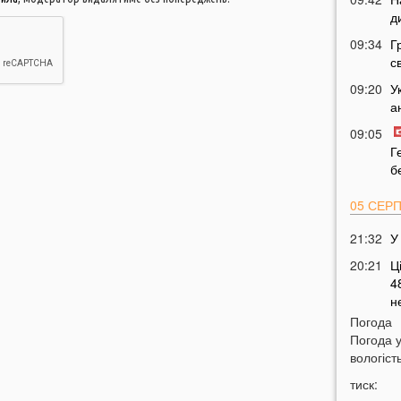
д
09:34
Г
с
09:20
У
а
09:05
Г
б
05 СЕР
21:32
У
20:21
Ц
4
н
Погода
19:51
О
Погода 
щ
вологість
19:20
Щ
тиск:
н