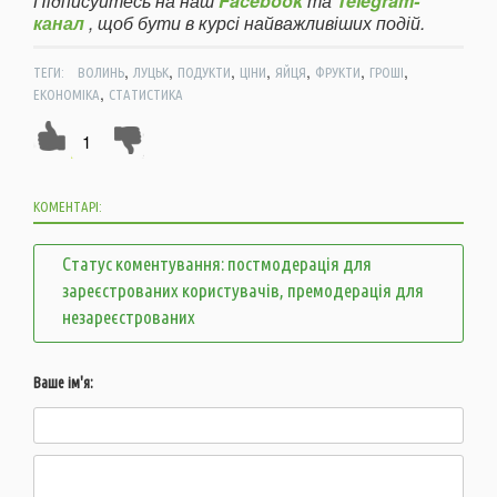
Підписуйтесь на наш
Facebook
та
Telegram-
канал
, щоб бути в курсі найважливіших подій.
,
,
,
,
,
,
,
ТЕГИ:
ВОЛИНЬ
ЛУЦЬК
ПОДУКТИ
ЦІНИ
ЯЙЦЯ
ФРУКТИ
ГРОШІ
,
ЕКОНОМІКА
СТАТИСТИКА
1
КОМЕНТАРІ:
Статус коментування: постмодерація для
зареєстрованих користувачів, премодерація для
незареєстрованих
Ваше ім'я: