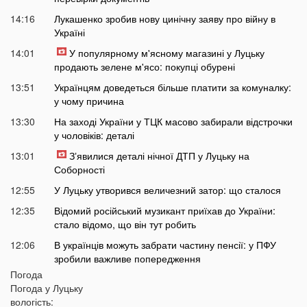
14:16
Лукашенко зробив нову цинічну заяву про війну в
Україні
14:01
У популярному м'ясному магазині у Луцьку
продають зелене м'ясо: покупці обурені
13:51
Українцям доведеться більше платити за комуналку:
у чому причина
13:30
На заході України у ТЦК масово забирали відстрочки
у чоловіків: деталі
13:01
Зʼявилися деталі нічної ДТП у Луцьку на
Соборності
12:55
У Луцьку утворився величезний затор: що сталося
12:35
Відомий російський музикант приїхав до України:
стало відомо, що він тут робить
12:06
В українців можуть забрати частину пенсії: у ПФУ
зробили важливе попередження
Погода
11:34
На Волині чоловік погрожував поліцейським
Погода у
Луцьку
гранатою
вологість: