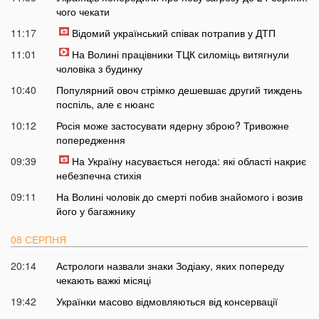
чого чекати
11:17
Відомий український співак потрапив у ДТП
11:01
На Волині працівники ТЦК силоміць витягнули
чоловіка з будинку
10:40
Популярний овоч стрімко дешевшає другий тиждень
поспіль, але є нюанс
10:12
Росія може застосувати ядерну зброю? Тривожне
попередження
09:39
На Україну насувається негода: які області накриє
небезпечна стихія
09:11
На Волині чоловік до смерті побив знайомого і возив
його у багажнику
08 СЕРПНЯ
20:14
Астрологи назвали знаки Зодіаку, яких попереду
чекають важкі місяці
19:42
Українки масово відмовляються від консервації