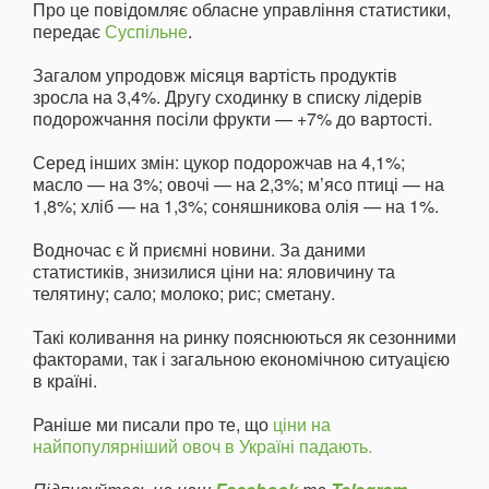
Про це повідомляє обласне управління статистики,
передає
Суспільне
.
Загалом упродовж місяця вартість продуктів
зросла на 3,4%. Другу сходинку в списку лідерів
подорожчання посіли фрукти — +7% до вартості.
Серед інших змін: цукор подорожчав на 4,1%;
масло — на 3%; овочі — на 2,3%; м’ясо птиці — на
1,8%; хліб — на 1,3%; соняшникова олія — на 1%.
Водночас є й приємні новини. За даними
статистиків, знизилися ціни на: яловичину та
телятину; сало; молоко; рис; сметану.
Такі коливання на ринку пояснюються як сезонними
факторами, так і загальною економічною ситуацією
в країні.
Раніше ми писали про те, що
ціни на
найпопулярніший овоч в Україні падають.