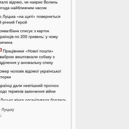
тало відомо, чи накриє Волинь
егода найближчим часом
о Луцька «на щиті» повернеться
3-річний Герой
риватБанк списує з карток
країнців по 200 гривень: у чому
ричина
Працівники «Нової пошти»
ваброю виштовхали собаку з
ідділення у аномальну спеку
омер чоловік відомої української
кторки
країнці дали невтішний прогноз
одо термінів закінчення війни
 Луцьку жінка організувала бордель
 орендованій квартирі
у
Луцьку
енсіонери в Україні будуть
:
тримувати по дві пенсії
кі українські області найбільше