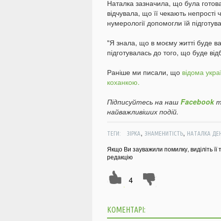
Наталка зазначила, що була готова
відчувала, що її чекають непрості 
нумерології допомогли їй підготув
"Я знала, що в моєму житті буде ва
підготувалась до того, що буде ві
Раніше ми писали, що
відома укра
коханкою.
Підписуйтесь на наш
Facebook
т
найважливіших подій.
,
,
ТЕГИ:
ЗІРКА
ЗНАМЕНИТІСТЬ
НАТАЛКА ДЕ
Якщо Ви зауважили помилку, виділіть її 
редакцію
4
КОМЕНТАРІ: