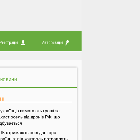
Реєстрація
Авторизація
 НОВИНИ
НІ
 українців вимагають гроші за
ахист осель від дронів РФ: що
ідбувається
ЦК отримають нові дані про
країнців: під контроль потраплять