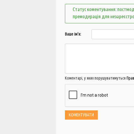
Статус коментування: постмод
премодерація для незареєстр
Ваше ім'я:
Коментарі, у яких порушуватимуться
Пра