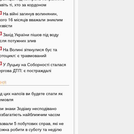
авіть ті, хто за кордоном
На війні загинув волинянин,
кого 16 місяців вважали зниклим
езвісти
Захід України пішов під воду
ісля потужних злив
На Волині зіткнулися бус та
отоцикл: є травмований
У Луцьку на Соборності сталася
ергова ДТП: є постраждалі
ПНЯ
ід цих напоїв ви будете спати як
емовля
ри знаки Зодіаку несподівано
озбагатіють найближчим часом
азвали 5 побутових справ, які не
ожна робити в суботу та неділю