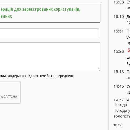
16:38
С
н
ерація для зареєстрованих користувачів,
ованих
16:10
Д
4
15:51
П
у
п
15:26
ш
в
15:13
П
вила
, модератор видалятиме без попереджень.
а
14:45
У
щ
14:24
У
Погода
в
Погода 
14:09
П
вологість
о
тиск:
13:55
Я