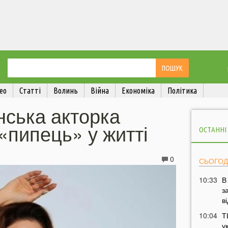
ео
Статті
Волинь
Війна
Економіка
Політика
нська акторка
«пипець» у житті
ОСТАННІ
0
СЬОГОД
10:33
В
з
в
10:04
Т
у