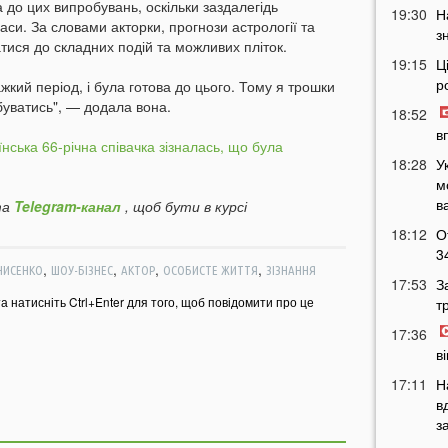
 до цих випробувань, оскільки заздалегідь
19:30
Н
часи. За словами акторки, прогнози астрології та
з
атися до складних подій та можливих пліток.
19:15
Ц
р
жкий період, і була готова до цього. Тому я трошки
дбуватись", — додала вона.
18:52
в
їнська 66-річна співачка зізналась, що була
18:28
У
м
в
а
Telegram-канал
, щоб бути в курсі
18:12
О
3
,
,
,
,
НИСЕНКО
ШОУ-БІЗНЕС
АКТОР
ОСОБИСТЕ ЖИТТЯ
ЗІЗНАННЯ
17:53
З
та натисніть Ctrl+Enter для того, щоб повідомити про це
т
17:36
в
17:11
Н
в
з