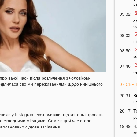
н
09:32
я
б
09:03
п
08:50
м
07:46
ч
ро важкі часи після розлучення з чоловіком-
поділилася своїми переживаннями щодо нинішнього
07 СЕР
20:31
В
н
20:17
Т
ників у Instagram, зазначивши, що квітень і травень
р
во складними місяцями. Саме в цей час стало
19:49
Н
 заплановано судове засідання.
м