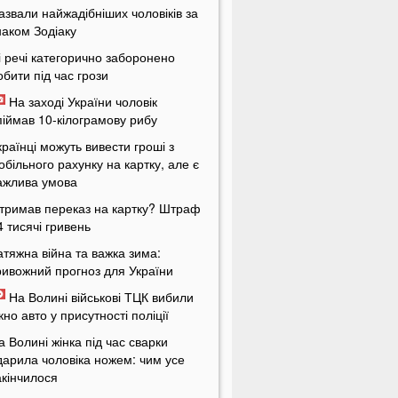
азвали найжадібніших чоловіків за
наком Зодіаку
і речі категорично заборонено
обити під час грози
На заході України чоловік
піймав 10-кілограмову рибу
країнці можуть вивести гроші з
обільного рахунку на картку, але є
ажлива умова
тримав переказ на картку? Штраф
4 тисячі гривень
атяжна війна та важка зима:
ривожний прогноз для України
На Волині військові ТЦК вибили
ікно авто у присутності поліції
а Волині жінка під час сварки
дарила чоловіка ножем: чим усе
акінчилося