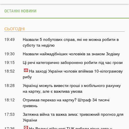
ОСТАННІ НОВИНИ
СЬОГОДНІ
19:49
Назвали 5 побутових справ, які не можна робити в
суботу та неділю
19:30
Назвали найжадібніших чоловіків за знаком Зодіаку
19:15
Ці речі категорично заборонено робити під час грози
18:52
На заході України чоловік впіймав 10-кілограмову
рибу
18:28
Українці можуть вивести гроші з мобільного рахунку
на картку, але є важлива умова
18:12
Отримав переказ на картку? Штраф 34 тисячі
гривень
17:53
Затяжна війна та важка зима: тривожний прогноз для
України
17:36
На Волині військові ТЦК вибили вікно авто у