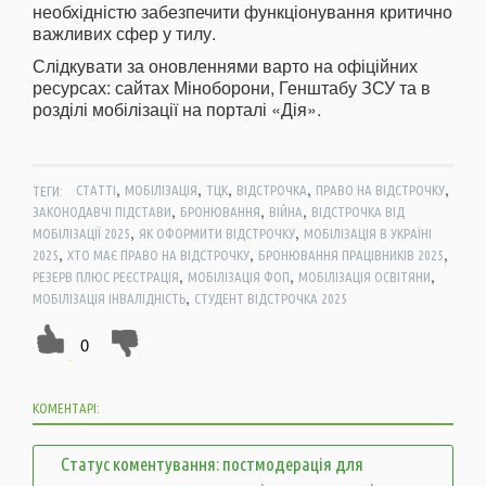
необхідністю забезпечити функціонування критично
важливих сфер у тилу.
Слідкувати за оновленнями варто на офіційних
ресурсах: сайтах Міноборони, Генштабу ЗСУ та в
розділі мобілізації на порталі «Дія».
,
,
,
,
,
ТЕГИ:
СТАТТІ
МОБІЛІЗАЦІЯ
ТЦК
ВІДСТРОЧКА
ПРАВО НА ВІДСТРОЧКУ
,
,
,
ЗАКОНОДАВЧІ ПІДСТАВИ
БРОНЮВАННЯ
ВІЙНА
ВІДСТРОЧКА ВІД
,
,
МОБІЛІЗАЦІЇ 2025
ЯК ОФОРМИТИ ВІДСТРОЧКУ
МОБІЛІЗАЦІЯ В УКРАЇНІ
,
,
,
2025
ХТО МАЄ ПРАВО НА ВІДСТРОЧКУ
БРОНЮВАННЯ ПРАЦІВНИКІВ 2025
,
,
,
РЕЗЕРВ ПЛЮС РЕЄСТРАЦІЯ
МОБІЛІЗАЦІЯ ФОП
МОБІЛІЗАЦІЯ ОСВІТЯНИ
,
МОБІЛІЗАЦІЯ ІНВАЛІДНІСТЬ
СТУДЕНТ ВІДСТРОЧКА 2025
0
КОМЕНТАРІ:
Статус коментування: постмодерація для