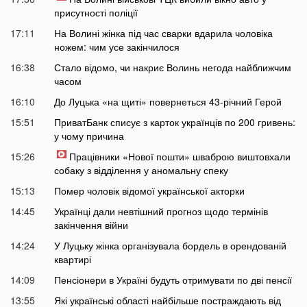
присутності поліції
17:11
На Волині жінка під час сварки вдарила чоловіка
ножем: чим усе закінчилося
16:38
Стало відомо, чи накриє Волинь негода найближчим
часом
16:10
До Луцька «на щиті» повернеться 43-річний Герой
15:51
ПриватБанк списує з карток українців по 200 гривень:
у чому причина
15:26
Працівники «Нової пошти» шваброю виштовхали
собаку з відділення у аномальну спеку
15:13
Помер чоловік відомої української акторки
14:45
Українці дали невтішний прогноз щодо термінів
закінчення війни
14:24
У Луцьку жінка організувала бордель в орендованій
квартирі
14:09
Пенсіонери в Україні будуть отримувати по дві пенсії
13:55
Які українські області найбільше постраждають від