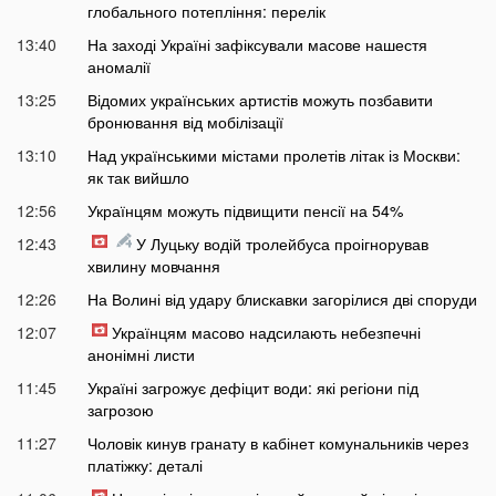
глобального потепління: перелік
13:40
На заході Україні зафіксували масове нашестя
аномалії
13:25
Відомих українських артистів можуть позбавити
бронювання від мобілізації
13:10
Над українськими містами пролетів літак із Москви:
як так вийшло
12:56
Українцям можуть підвищити пенсії на 54%
12:43
У Луцьку водій тролейбуса проігнорував
хвилину мовчання
12:26
На Волині від удару блискавки загорілися дві споруди
12:07
Українцям масово надсилають небезпечні
анонімні листи
11:45
Україні загрожує дефіцит води: які регіони під
загрозою
11:27
Чоловік кинув гранату в кабінет комунальників через
платіжку: деталі