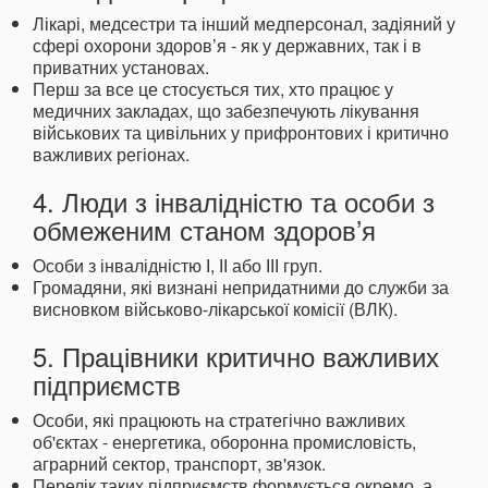
Лікарі, медсестри та інший медперсонал, задіяний у
сфері охорони здоров’я - як у державних, так і в
приватних установах.
Перш за все це стосується тих, хто працює у
медичних закладах, що забезпечують лікування
військових та цивільних у прифронтових і критично
важливих регіонах.
4. Люди з інвалідністю та особи з
обмеженим станом здоров’я
Особи з інвалідністю І, ІІ або ІІІ груп.
Громадяни, які визнані непридатними до служби за
висновком військово-лікарської комісії (ВЛК).
5. Працівники критично важливих
підприємств
Особи, які працюють на стратегічно важливих
об'єктах - енергетика, оборонна промисловість,
аграрний сектор, транспорт, зв'язок.
Перелік таких підприємств формується окремо, а