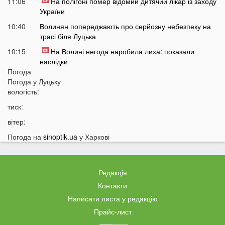
11:06
На полігоні помер відомий дитячий лікар із заходу
України
10:40
Волинян попереджають про серйозну небезпеку на
трасі біля Луцька
10:15
На Волині негода наробила лиха: показали
наслідки
Погода
09:47
У Луцьку зафіксували нову аномалію
Погода у
Луцьку
09:16
вологість:
На війні загинули двоє військових з Волині
тиск:
06 СЕРПНЯ
вітер:
21:44
На Луцьк насувається гроза
Погода на
sinoptik.ua
у Харкові
21:06
Біля Луцька негода наробила біди: волиняни
публікують наслідки у мережі
20:16
Астрологи назвали знаки Зодіаку, для яких серпень
Редакція
стане найгіршим місяцем року
Контакти
19:44
Врожай під загрозою: як врятувати город від
Написати листа у редакцію
аномальної спеки
Прайс-лист
19:15
Українців закликали зробити запаси цих товарів: