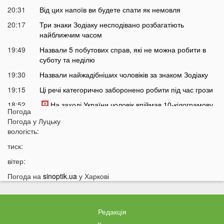
20:31
Від цих напоїв ви будете спати як немовля
20:17
Три знаки Зодіаку несподівано розбагатіють
найближчим часом
19:49
Назвали 5 побутових справ, які не можна робити в
суботу та неділю
19:30
Назвали найжадібніших чоловіків за знаком Зодіаку
19:15
Ці речі категорично заборонено робити під час грози
18:52
На заході України чоловік впіймав 10-кілограмову
Погода
рибу
Погода у
Луцьку
18:28
Українці можуть вивести гроші з мобільного рахунку
вологість:
на картку, але є важлива умова
тиск:
18:12
Отримав переказ на картку? Штраф 34 тисячі
вітер:
гривень
Погода на
sinoptik.ua
у Харкові
17:53
Затяжна війна та важка зима: тривожний прогноз для
України
17:36
На Волині військові ТЦК вибили вікно авто у
Редакція
присутності поліції