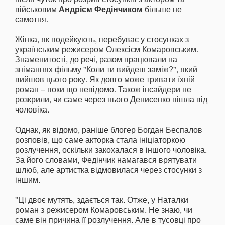
військовим
Андрієм Федінчиком
більше не
самотня.
Жінка, як подейкують, перебуває у стосунках з
українським режисером Олексієм Комаровським.
Знаменитості, до речі, разом працювали на
зніманнях фільму "Коли ти вийдеш заміж?", який
вийшов цього року. Як довго може тривати їхній
роман – поки що невідомо. Також інсайдери не
розкрили, чи саме через нього Денисенко пішла від
чоловіка.
Однак, як відомо, раніше блогер Богдан Беспалов
розповів, що саме акторка стала ініціаторкою
розлучення, оскільки закохалася в іншого чоловіка.
За його словами, Федінчик намагався врятувати
шлюб, але артистка відмовилася через стосунки з
іншим.
"Ці двоє мутять, здається так. Отже, у Наталки
роман з режисером Комаровським. Не знаю, чи
саме він причина її розлучення. Але в тусовці про