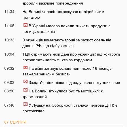
зробили важливе попередження
11:34
На Волині чоловік погрожував поліцейським
гранатою
11:05
В Україні масово почали зникати продукти з
полиць магазинів
10:33
В українців вимагають гроші за захист осель від
дронів РФ: що відбувається
10:04
ТЦК отримають нові дані про українців: під контроль
потраплять навіть ті, хто за кордоном
09:32
На війні загинув волинянин, якого 16 місяців
вважали зниклим безвісти
09:03
Захід України пішов під воду після потужних злив
08:50
На Волині зіткнулися бус та мотоцикл: є
травмований
07:46
У Луцьку на Соборності сталася чергова ДТП: є
постраждалі
07 СЕРПНЯ