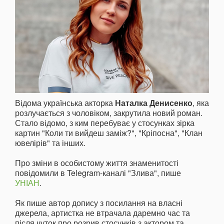
Відома українська акторка
Наталка Денисенко
, яка
розлучається з чоловіком, закрутила новий роман.
Стало відомо, з ким перебуває у стосунках зірка
картин "Коли ти вийдеш заміж?", "Кріпосна", "Клан
ювелірів" та інших.
Про зміни в особистому життя знаменитості
повідомили в Telegram-каналі "Злива", пише
УНІАН
.
Як пише автор допису з посилання на власні
джерела, артистка не втрачала даремно час та
після чуток про розрив стосунків з актором та