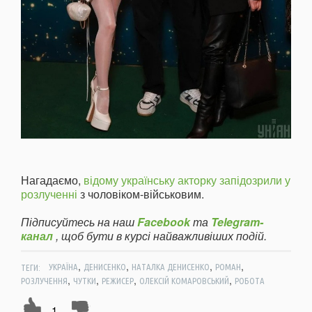
Нагадаємо,
відому українську акторку запідозрили у
розлученні
з чоловіком-військовим.
Підписуйтесь на наш
Facebook
та
Telegram-
канал
, щоб бути в курсі найважливіших подій.
,
,
,
,
ТЕГИ:
УКРАЇНА
ДЕНИСЕНКО
НАТАЛКА ДЕНИСЕНКО
РОМАН
,
,
,
,
РОЗЛУЧЕННЯ
ЧУТКИ
РЕЖИСЕР
ОЛЕКСІЙ КОМАРОВСЬКИЙ
РОБОТА
1