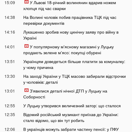
15:09
У Львові 18-річний волинянин вдарив ножем
хлопця під час сварки
14:38
На Волині чоловік побив працівника ТЦК під час
перевірки документів
14:16
Лукашенко зробив нову цинічну заяву про війну в
Україні
14:01
У популярному м'ясному магазині у Луцьку
продають зелене м'ясо: покупці обурені
13:51
Українцям доведеться більше платити за комуналку:
у чому причина
13:30
На заході України у ТЦК масово забирали відстрочки
у чоловіків: деталі
13:01
Зʼявилися деталі нічної ДТП у Луцьку на
Соборності
12:55
У Луцьку утворився величезний затор: що сталося
12:35
Відомий російський музикант приїхав до України:
стало відомо, що він тут робить
12:06
В українців можуть забрати частину пенсії: у ПФУ