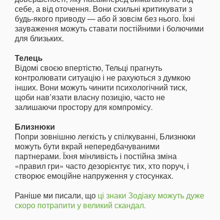
себе, а від оточення. Вони схильні критикувати з
будь-якого приводу — або й зовсім без нього. Їхні
зауваження можуть ставати постійними і болючими
для близьких.
Телець
Відомі своєю впертістю, Тельці прагнуть
контролювати ситуацію і не рахуються з думкою
інших. Вони можуть чинити психологічний тиск,
щоби нав’язати власну позицію, часто не
залишаючи простору для компромісу.
Близнюки
Попри зовнішню легкість у спілкуванні, Близнюки
можуть бути вкрай непередбачуваними
партнерами. Їхня мінливість і постійна зміна
«правил гри» часто дезорієнтує тих, хто поруч, і
створює емоційне напруження у стосунках.
Раніше ми писали, що
ці знаки Зодіаку можуть дуже
скоро потрапити у великий скандал.