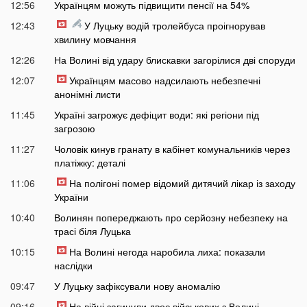
12:56
Українцям можуть підвищити пенсії на 54%
12:43
У Луцьку водій тролейбуса проігнорував
хвилину мовчання
12:26
На Волині від удару блискавки загорілися дві споруди
12:07
Українцям масово надсилають небезпечні
анонімні листи
11:45
Україні загрожує дефіцит води: які регіони під
загрозою
11:27
Чоловік кинув гранату в кабінет комунальників через
платіжку: деталі
11:06
На полігоні помер відомий дитячий лікар із заходу
України
10:40
Волинян попереджають про серйозну небезпеку на
трасі біля Луцька
10:15
На Волині негода наробила лиха: показали
наслідки
09:47
У Луцьку зафіксували нову аномалію
09:16
На війні загинули двоє військових з Волині