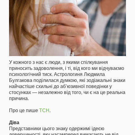
У кожного з нас є люди, з якими спілкування
приносить задоволення, і ті, від кого ми відчуваємо
психологічний тиск. Астрологиня Людмила
Булгакова поділилася думкою, які зодіакальні знаки
найчастіше схильні до аб’юзивної поведінки у
стосунках — незалежно від того, чи є на це реальна
причина.
Про це пише
ТСН
.
Діва
Представники цього знаку одержимі ідеєю
довершеності, яку насамперед вимагають не від