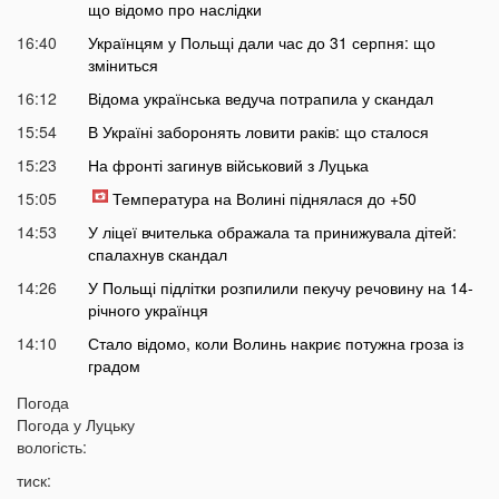
що відомо про наслідки
16:40
Українцям у Польщі дали час до 31 серпня: що
зміниться
16:12
Відома українська ведуча потрапила у скандал
15:54
В Україні заборонять ловити раків: що сталося
15:23
На фронті загинув військовий з Луцька
15:05
Температура на Волині піднялася до +50
14:53
У ліцеї вчителька ображала та принижувала дітей:
спалахнув скандал
14:26
У Польщі підлітки розпилили пекучу речовину на 14-
річного українця
14:10
Стало відомо, коли Волинь накриє потужна гроза із
градом
13:38
Жителів українських міст закликають не виходити
Погода
сьогодні на вулицю: що сталося
Погода у
Луцьку
вологість:
13:17
Екстрасенс назвав дату початку мирних переговорів з
РФ
тиск: