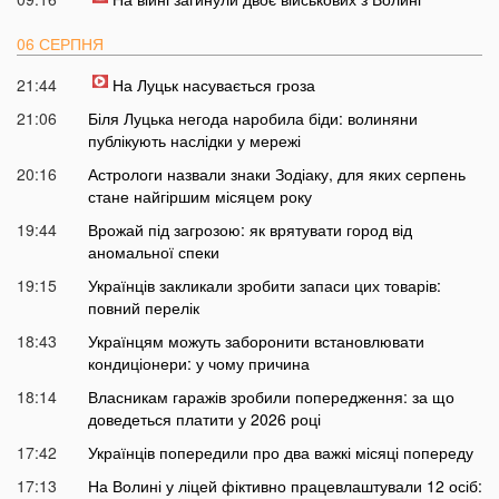
06 СЕРПНЯ
21:44
На Луцьк насувається гроза
21:06
Біля Луцька негода наробила біди: волиняни
публікують наслідки у мережі
20:16
Астрологи назвали знаки Зодіаку, для яких серпень
стане найгіршим місяцем року
19:44
Врожай під загрозою: як врятувати город від
аномальної спеки
19:15
Українців закликали зробити запаси цих товарів:
повний перелік
18:43
Українцям можуть заборонити встановлювати
кондиціонери: у чому причина
18:14
Власникам гаражів зробили попередження: за що
доведеться платити у 2026 році
17:42
Українців попередили про два важкі місяці попереду
17:13
На Волині у ліцей фіктивно працевлаштували 12 осіб: