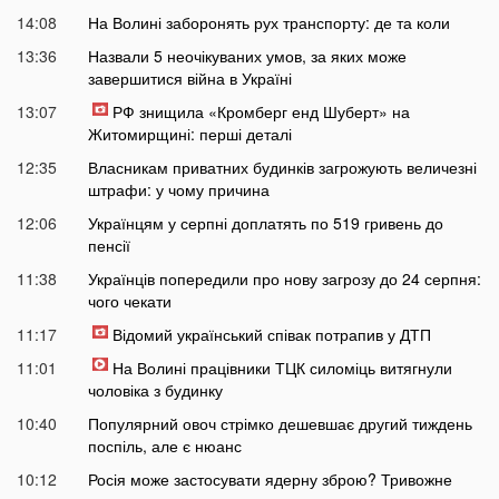
14:08
На Волині заборонять рух транспорту: де та коли
13:36
Назвали 5 неочікуваних умов, за яких може
завершитися війна в Україні
13:07
РФ знищила «Кромберг енд Шуберт» на
Житомирщині: перші деталі
12:35
Власникам приватних будинків загрожують величезні
штрафи: у чому причина
12:06
Українцям у серпні доплатять по 519 гривень до
пенсії
11:38
Українців попередили про нову загрозу до 24 серпня:
чого чекати
11:17
Відомий український співак потрапив у ДТП
11:01
На Волині працівники ТЦК силоміць витягнули
чоловіка з будинку
10:40
Популярний овоч стрімко дешевшає другий тиждень
поспіль, але є нюанс
10:12
Росія може застосувати ядерну зброю? Тривожне