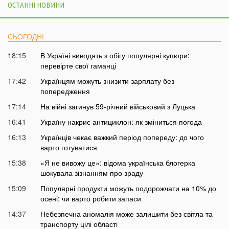
ОСТАННІ НОВИНИ
СЬОГОДНІ
18:15
В Україні виводять з обігу популярні купюри:
перевірте свої гаманці
17:42
Українцям можуть знизити зарплату без
попередження
17:14
На війні загинув 59-річний військовий з Луцька
16:41
Україну накриє антициклон: як зміниться погода
16:13
Українців чекає важкий період попереду: до чого
варто готуватися
15:38
«Я не вивожу це»: відома українська блогерка
шокувала зізнанням про зраду
15:09
Популярні продукти можуть подорожчати на 10% до
осені: чи варто робити запаси
14:37
Небезпечна аномалія може залишити без світла та
транспорту цілі області