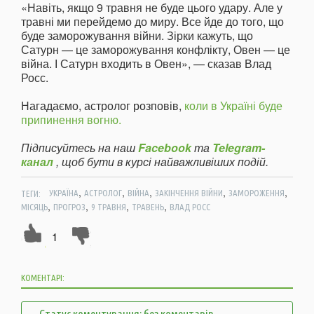
«Навіть, якщо 9 травня не буде цього удару. Але у
травні ми перейдемо до миру. Все йде до того, що
буде заморожування війни. Зірки кажуть, що
Сатурн — це заморожування конфлікту, Овен — це
війна. І Сатурн входить в Овен», — сказав Влад
Росс.
Нагадаємо, астролог розповів,
коли в Україні буде
припинення вогню.
Підписуйтесь на наш
Facebook
та
Telegram-
канал
, щоб бути в курсі найважливіших подій.
,
,
,
,
,
ТЕГИ:
УКРАЇНА
АСТРОЛОГ
ВІЙНА
ЗАКІНЧЕННЯ ВІЙНИ
ЗАМОРОЖЕННЯ
,
,
,
,
МІСЯЦЬ
ПРОГРОЗ
9 ТРАВНЯ
ТРАВЕНЬ
ВЛАД РОСС
1
КОМЕНТАРІ:
Статус коментування: без коментарів