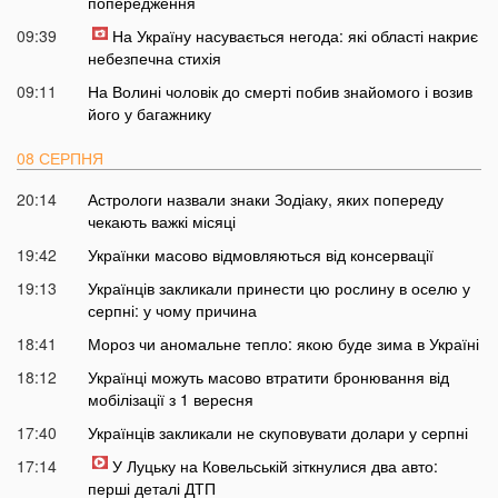
попередження
09:39
На Україну насувається негода: які області накриє
небезпечна стихія
09:11
На Волині чоловік до смерті побив знайомого і возив
його у багажнику
08 СЕРПНЯ
20:14
Астрологи назвали знаки Зодіаку, яких попереду
чекають важкі місяці
19:42
Українки масово відмовляються від консервації
19:13
Українців закликали принести цю рослину в оселю у
серпні: у чому причина
18:41
Мороз чи аномальне тепло: якою буде зима в Україні
18:12
Українці можуть масово втратити бронювання від
мобілізації з 1 вересня
17:40
Українців закликали не скуповувати долари у серпні
17:14
У Луцьку на Ковельській зіткнулися два авто:
перші деталі ДТП