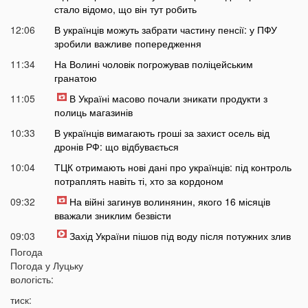
стало відомо, що він тут робить
12:06
В українців можуть забрати частину пенсії: у ПФУ
зробили важливе попередження
11:34
На Волині чоловік погрожував поліцейським
гранатою
11:05
В Україні масово почали зникати продукти з
полиць магазинів
10:33
В українців вимагають гроші за захист осель від
дронів РФ: що відбувається
10:04
ТЦК отримають нові дані про українців: під контроль
потраплять навіть ті, хто за кордоном
09:32
На війні загинув волинянин, якого 16 місяців
вважали зниклим безвісти
09:03
Захід України пішов під воду після потужних злив
Погода
08:50
На Волині зіткнулися бус та мотоцикл: є
Погода у
Луцьку
травмований
вологість:
07:46
У Луцьку на Соборності сталася чергова ДТП: є
тиск:
постраждалі