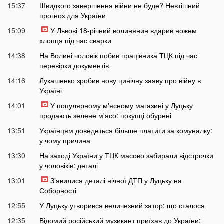
15:37
Швидкого завершення війни не буде? Невтішний
прогноз для України
15:09
У Львові 18-річний волинянин вдарив ножем
хлопця під час сварки
14:38
На Волині чоловік побив працівника ТЦК під час
перевірки документів
14:16
Лукашенко зробив нову цинічну заяву про війну в
Україні
14:01
У популярному м'ясному магазині у Луцьку
продають зелене м'ясо: покупці обурені
13:51
Українцям доведеться більше платити за комуналку:
у чому причина
13:30
На заході України у ТЦК масово забирали відстрочки
у чоловіків: деталі
13:01
Зʼявилися деталі нічної ДТП у Луцьку на
Соборності
12:55
У Луцьку утворився величезний затор: що сталося
12:35
Відомий російський музикант приїхав до України: