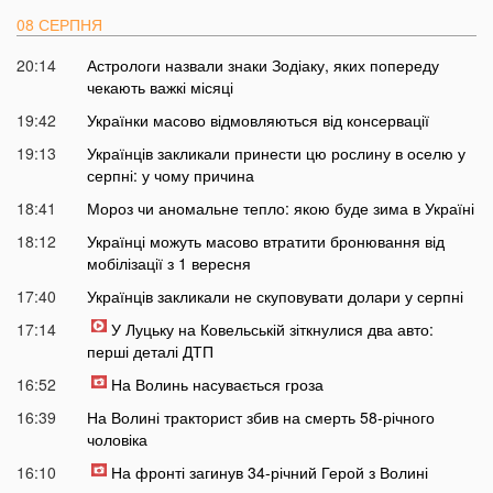
08 СЕРПНЯ
20:14
Астрологи назвали знаки Зодіаку, яких попереду
чекають важкі місяці
19:42
Українки масово відмовляються від консервації
19:13
Українців закликали принести цю рослину в оселю у
серпні: у чому причина
18:41
Мороз чи аномальне тепло: якою буде зима в Україні
18:12
Українці можуть масово втратити бронювання від
мобілізації з 1 вересня
17:40
Українців закликали не скуповувати долари у серпні
17:14
У Луцьку на Ковельській зіткнулися два авто:
перші деталі ДТП
16:52
На Волинь насувається гроза
16:39
На Волині тракторист збив на смерть 58-річного
чоловіка
16:10
На фронті загинув 34-річний Герой з Волині