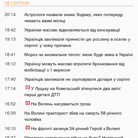
08 СЕРПНЯ
20:14
Астрологи назвали знаки Зодіаку, яких попереду
чекають важкі місяці
19:42
Українки масово відмовляються від консервації
19:13
Українців закликали принести цю рослину в оселю у
серпні: у чому причина
18:41
Мороз чи аномальне тепло: якою буде зима в Україні
18:12
Українці можуть масово втратити бронювання від
мобілізації з 1 вересня
17:40
Українців закликали не скуповувати долари у серпні
17:14
У Луцьку на Ковельській зіткнулися два авто:
перші деталі ДТП
16:52
На Волинь насувається гроза
16:39
На Волині тракторист збив на смерть 58-річного
чоловіка
16:10
На фронті загинув 34-річний Герой з Волині
15:37
Швидкого завершення війни не буде? Невтішний