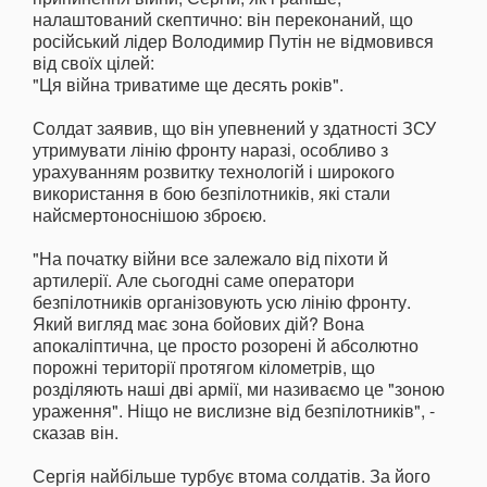
налаштований скептично: він переконаний, що
російський лідер Володимир Путін не відмовився
від своїх цілей:
"Ця війна триватиме ще десять років".
Солдат заявив, що він упевнений у здатності ЗСУ
утримувати лінію фронту наразі, особливо з
урахуванням розвитку технологій і широкого
використання в бою безпілотників, які стали
найсмертоноснішою зброєю.
"На початку війни все залежало від піхоти й
артилерії. Але сьогодні саме оператори
безпілотників організовують усю лінію фронту.
Який вигляд має зона бойових дій? Вона
апокаліптична, це просто розорені й абсолютно
порожні території протягом кілометрів, що
розділяють наші дві армії, ми називаємо це "зоною
ураження". Ніщо не вислизне від безпілотників", -
сказав він.
Сергія найбільше турбує втома солдатів. За його