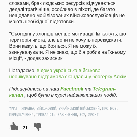
словами, брак людських ресурсів відчувається
дедалі трагічніше, особливо в піхоті, де багато
нещодавно мобілізованих військовослужбовців не
мають необхідної підготовки.
"Сьогодні у хлопців менше мотивації. Їм кажуть, що
територія чиста, але вони не хочуть переїжджати.
Вони кажуть, що бояться. Я не можу їх
звинувачувати. Я не знаю, що б я робив на їхньому
місці", - додав захисник.
Нагадаємо,
відома українська військова
неочікувано підтримала скандальну блогерку Алхім.
Підписуйтесь на наш
Facebook
та
Telegram-
канал
, щоб бути в курсі найважливіших подій.
,
,
,
,
ТЕГИ:
УКРАЇНА
ВІЙСЬКОВИЙ
УКРАЇНСЬКИЙ ВІЙСЬКОВИЙ
ПРОГНОЗ
,
,
,
,
ПЕРЕДБАЧЕННЯ
ТРИВАЛІСТЬ
ЗАКІНЧЕННЯ
ЗСУ
ФРОНТ
21