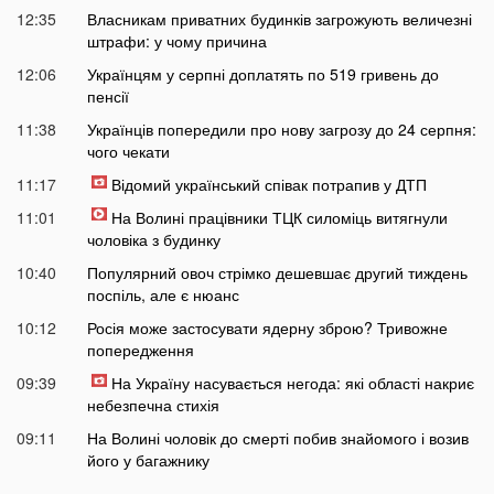
12:35
Власникам приватних будинків загрожують величезні
штрафи: у чому причина
12:06
Українцям у серпні доплатять по 519 гривень до
пенсії
11:38
Українців попередили про нову загрозу до 24 серпня:
чого чекати
11:17
Відомий український співак потрапив у ДТП
11:01
На Волині працівники ТЦК силоміць витягнули
чоловіка з будинку
10:40
Популярний овоч стрімко дешевшає другий тиждень
поспіль, але є нюанс
10:12
Росія може застосувати ядерну зброю? Тривожне
попередження
09:39
На Україну насувається негода: які області накриє
небезпечна стихія
09:11
На Волині чоловік до смерті побив знайомого і возив
його у багажнику