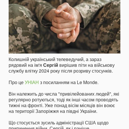
Колишній український телеведучий, а зараз
рядовий на ім'я
Сергій
вирішив піти на військову
службу влітку 2024 року після розриву стосунків.
Про це
УНІАН
з посиланням на Le Monde.
Він належить до числа "привілейованих людей", які
регулярно ротуються, тоді як інші часом проводять
тижні на фронті. Уже понад вісім місяців він воює
на території Запоріжжя на півдні України.
Що стосується зусиль адміністрації США щодо
припинення війни, Сергій, як і раніше,