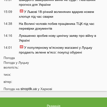
прогноз для України
15:09
У Львові 18-річний волинянин вдарив ножем
хлопця під час сварки
14:38
На Волині чоловік побив працівника ТЦК під час
перевірки документів
14:16
Лукашенко зробив нову цинічну заяву про війну в
Україні
14:01
У популярному м'ясному магазині у Луцьку
продають зелене м'ясо: покупці обурені
Погода
13:51
Українцям доведеться більше платити за комуналку:
Погода у
Луцьку
у чому причина
вологість:
13:30
На заході України у ТЦК масово забирали відстрочки
тиск:
у чоловіків: деталі
вітер:
13:01
Зʼявилися деталі нічної ДТП у Луцьку на
Соборності
Погода на
sinoptik.ua
у Харкові
12:55
У Луцьку утворився величезний затор: що сталося
12:35
Відомий російський музикант приїхав до України:
Редакція