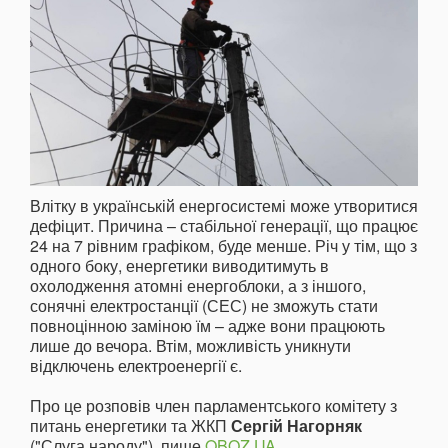
Влітку в українській енергосистемі може утворитися
дефіцит. Причина – стабільної генерації, що працює
24 на 7 рівним графіком, буде менше. Річ у тім, що з
одного боку, енергетики виводитимуть в
охолодження атомні енергоблоки, а з іншого,
сонячні електростанції (СЕС) не зможуть стати
повноцінною заміною їм – адже вони працюють
лише до вечора. Втім, можливість уникнути
відключень електроенергії є.
Про це розповів член парламентського комітету з
питань енергетики та ЖКП
Сергій Нагорняк
("Слуга народу"), пише
OBOZ.UA
.