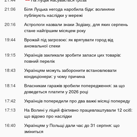
21:06
Біля Луцька негода наробила біди: волиняни
публікують наслідки у мережі
20:16
Астрологи назвали знаки Зодіаку, для яких серпень
стане найгіршим місяцем року
19:44
Врожай під загрозою: як врятувати город від
аномальної спеки
19:15
Українців закликали зробити запаси цих товарів:
повний перелік
18:43
Українцям можуть заборонити встановлювати
кондиціонери: у чому причина
18:14
Власникам гаражів зробили попередження: за що
доведеться платити у 2026 році
17:42
Українців попередили про два важкі місяці попереду
17:13
На Волині у ліцей фіктивно працевлаштували 12 осіб:
що відомо про наслідки
16:40
Українцям у Польщі дали час до 31 серпня: що
зміниться