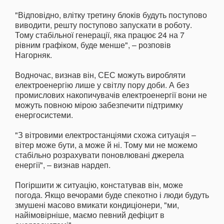
"Відповідно, влітку третину блоків будуть поступово
виводити, решту поступово запускати в роботу.
Тому стабільної генерації, яка працює 24 на 7
рівним графіком, буде менше", – розповів
Нагорняк.
Водночас, визнав він, СЕС можуть виробляти
електроенергію лише у світлу пору доби. А без
промислових накопичувачів електроенергії вони не
можуть повною мірою забезпечити підтримку
енергосистеми.
"З вітровими електростанціями схожа ситуація –
вітер може бути, а може й ні. Тому ми не можемо
стабільно розрахувати поновлювані джерела
енергії", – визнав нардеп.
Погіршити ж ситуацію, констатував він, може
погода. Якщо вечорами буде спекотно і люди будуть
змушені масово вмикати кондиціонери, "ми,
найімовірніше, маємо певний дефіцит в