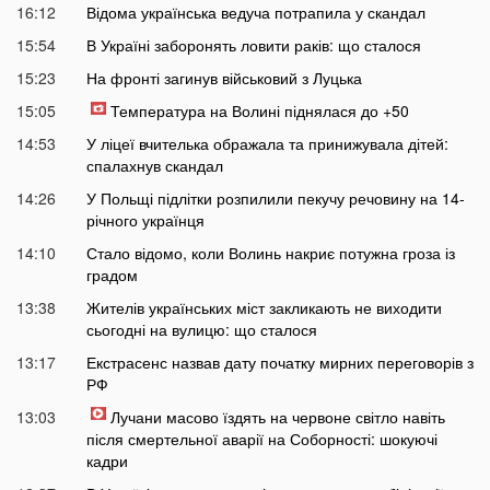
16:12
Відома українська ведуча потрапила у скандал
15:54
В Україні заборонять ловити раків: що сталося
15:23
На фронті загинув військовий з Луцька
15:05
Температура на Волині піднялася до +50
14:53
У ліцеї вчителька ображала та принижувала дітей:
спалахнув скандал
14:26
У Польщі підлітки розпилили пекучу речовину на 14-
річного українця
14:10
Стало відомо, коли Волинь накриє потужна гроза із
градом
13:38
Жителів українських міст закликають не виходити
сьогодні на вулицю: що сталося
13:17
Екстрасенс назвав дату початку мирних переговорів з
РФ
13:03
Лучани масово їздять на червоне світло навіть
після смертельної аварії на Соборності: шокуючі
кадри