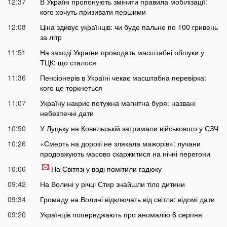
12:37
В Україні пропонують змінити правила мобілізації:
кого хочуть призивати першими
12:08
Ціна здивує українців: чи буде пальне по 100 гривень
за літр
11:51
На заході України проводять масштабні обшуки у
ТЦК: що сталося
11:36
Пенсіонерів в Україні чекає масштабна перевірка:
кого це торкнеться
11:07
Україну накриє потужна магнітна буря: названі
небезпечні дати
10:50
У Луцьку на Ковельській затримали військового у СЗЧ
10:26
«Смерть на дорозі не злякала мажорів»: лучани
продовжують масово скаржитися на нічні перегони
10:06
На Світязі у воді помітили гадюку
09:42
На Волині у річці Стир знайшли тіло дитини
09:34
Громаду на Волині відключать від світла: відомі дати
09:20
Українців попереджають про аномалію 6 серпня