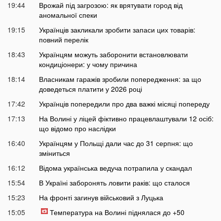
19:44
Врожай під загрозою: як врятувати город від
аномальної спеки
19:15
Українців закликали зробити запаси цих товарів:
повний перелік
18:43
Українцям можуть заборонити встановлювати
кондиціонери: у чому причина
18:14
Власникам гаражів зробили попередження: за що
доведеться платити у 2026 році
17:42
Українців попередили про два важкі місяці попереду
17:13
На Волині у ліцей фіктивно працевлаштували 12 осіб:
що відомо про наслідки
16:40
Українцям у Польщі дали час до 31 серпня: що
зміниться
16:12
Відома українська ведуча потрапила у скандал
15:54
В Україні заборонять ловити раків: що сталося
15:23
На фронті загинув військовий з Луцька
15:05
Температура на Волині піднялася до +50