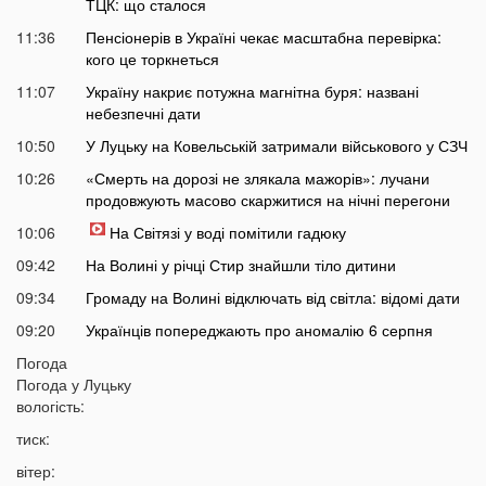
ТЦК: що сталося
11:36
Пенсіонерів в Україні чекає масштабна перевірка:
кого це торкнеться
11:07
Україну накриє потужна магнітна буря: названі
небезпечні дати
10:50
У Луцьку на Ковельській затримали військового у СЗЧ
10:26
«Смерть на дорозі не злякала мажорів»: лучани
продовжують масово скаржитися на нічні перегони
10:06
На Світязі у воді помітили гадюку
09:42
На Волині у річці Стир знайшли тіло дитини
09:34
Громаду на Волині відключать від світла: відомі дати
09:20
Українців попереджають про аномалію 6 серпня
09:05
Погода
На Волині підтвердили загибель Героя, який рік
Погода у
Луцьку
вважався зниклим безвісти
вологість:
05 СЕРПНЯ
тиск:
21:32
У Луцьку зафіксували аномалію
вітер: