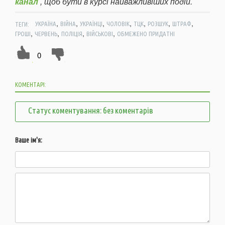
канал
, щоб бути в курсі найважливіших подій.
,
,
,
,
,
,
,
ТЕГИ:
УКРАЇНА
ВІЙНА
УКРАЇНЦІ
ЧОЛОВІК
ТЦК
РОЗШУК
ШТРАФ
,
,
,
,
ГРОШІ
ЧЕРВЕНЬ
ПОЛІЦІЯ
ВІЙСЬКОВІ
ОБМЕЖЕНО ПРИДАТНІ
0
КОМЕНТАРІ:
Статус коментування: без коментарів
Ваше ім'я: