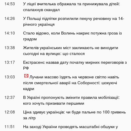
14:53
У ліцеї вчителька ображала та принижувала дітей:
спалахнув скандал
14:26
У Польщі підлітки розпилили пекучу речовину на 14-
річного українця
14:10
Стало відомо, коли Волинь накриє потужна гроза із
градом
13:38
Жителів українських міст закликають не виходити
сьогодні на вулицю: що сталося
13:17
Екстрасенс назвав дату початку мирних переговорів з
РФ
13:03
Лучани масово їздять на червоне світло навіть
після смертельної аварії на Соборності: шокуючі
кадри
12:37
В Україні пропонують змінити правила мобілізації:
кого хочуть призивати першими
12:08
Ціна здивує українців: чи буде пальне по 100 гривень
за літр
11:51
На заході України проводять масштабні обшуки у