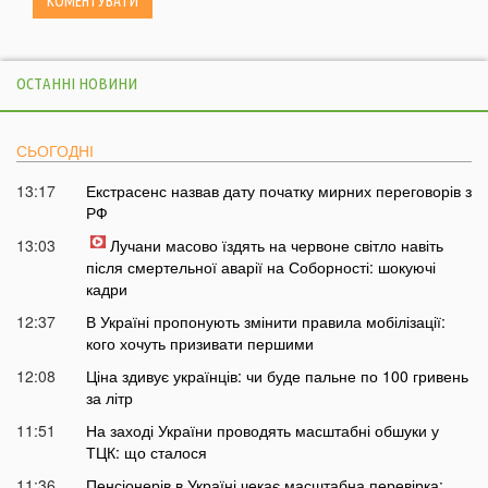
ОСТАННІ НОВИНИ
СЬОГОДНІ
13:17
Екстрасенс назвав дату початку мирних переговорів з
РФ
13:03
Лучани масово їздять на червоне світло навіть
після смертельної аварії на Соборності: шокуючі
кадри
12:37
В Україні пропонують змінити правила мобілізації:
кого хочуть призивати першими
12:08
Ціна здивує українців: чи буде пальне по 100 гривень
за літр
11:51
На заході України проводять масштабні обшуки у
ТЦК: що сталося
11:36
Пенсіонерів в Україні чекає масштабна перевірка: