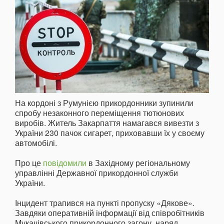
На кордоні з Румунією прикордонники зупинили
спробу незаконного переміщення тютюнових
виробів. Житель Закарпаття намагався вивезти з
України 230 пачок сигарет, приховавши їх у своєму
автомобілі.
Про це
повідомили
в Західному регіональному
управлінні Державної прикордонної служби
України.
Інцидент трапився на пункті пропуску «Дякове».
Завдяки оперативній інформації від співробітників
Мукачівського прикордонного загону, наряд