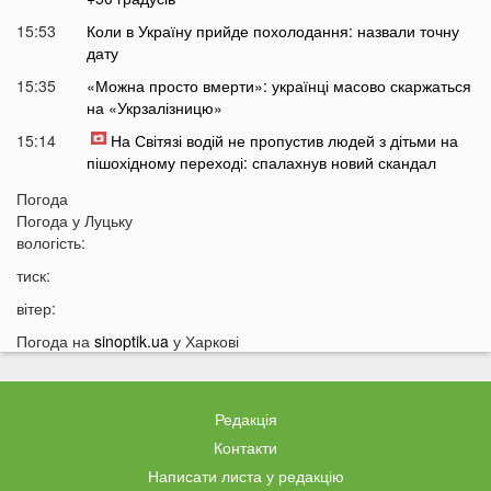
15:53
Коли в Україну прийде похолодання: назвали точну
дату
15:35
«Можна просто вмерти»: українці масово скаржаться
на «Укрзалізницю»
15:14
На Світязі водій не пропустив людей з дітьми на
пішохідному переході: спалахнув новий скандал
14:46
Росія готує новий масований удар: які області під
Погода
загрозою
Погода у
Луцьку
вологість:
14:30
Відома тарологиня зробила тривожне передбачення
про війну в Україні
тиск:
14:15
«Не зупинився перед кортежем»: на Волині
вітер:
спалахнув скандал через водія автобуса
Погода на
sinoptik.ua
у Харкові
14:00
Укртелеком у першому півріччі 2026 року: понад 95
тисяч кілометрів оптичної мережі, масштабна
модернізація інфраструктури та зростання нових
Редакція
оптичних підключень
Контакти
13:53
Вулицями Луцька літає папуга
Написати листа у редакцію