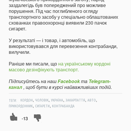
заздалегідь був попереджений про можливе
порушення. Під час поглибленого огляду
транспортного засобу у спеціально облаштованих
схованках правоохоронці виявили 230 пачок
сигарет.
У результаті — і товар, і автомобіль, що
використовувався для перевезення контрабанди,
вилучили.
Раніше ми писали, що
на українському кордоні
масово дезінфікують транспорт.
Підписуйтесь на наш
Facebook
та
Telegram-
канал
, щоб бути в курсі найважливіших подій.
,
,
,
,
,
ТЕГИ:
КОРДОН
ЧОЛОВІК
УКРАЇНА
ЗАКАРПАТТЯ
АВТО
,
,
ПРИКОРДОННИК
СИГАРЕТИ
КОНТРАБАНДА
-13