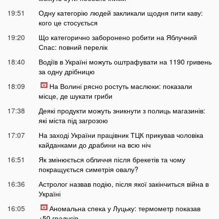
19:51
Одну категорію людей закликали щодня пити каву:
кого це стосується
19:20
Що категорично заборонено робити на Яблучний
Спас: повний перелік
18:40
Водіїв в Україні можуть оштрафувати на 1190 гривень
за одну дрібницю
18:09
На Волині рясно ростуть маслюки: показали
місце, де шукати гриби
17:38
Деякі продукти можуть зникнути з полиць магазинів:
які міста під загрозою
17:07
На заході України працівник ТЦК прикував чоловіка
кайданками до драбини на всю ніч
16:51
Як змінюється обличчя після брекетів та чому
покращується симетрія овалу?
16:36
Астролог назвав подію, після якої закінчиться війна в
Україні
16:05
Аномальна спека у Луцьку: термометр показав
+50 градусів