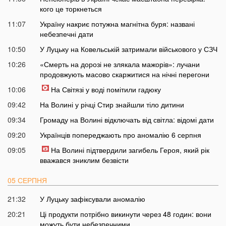
кого це торкнеться
11:07
Україну накриє потужна магнітна буря: названі
небезпечні дати
10:50
У Луцьку на Ковельській затримали військового у СЗЧ
10:26
«Смерть на дорозі не злякала мажорів»: лучани
продовжують масово скаржитися на нічні перегони
10:06
На Світязі у воді помітили гадюку
09:42
На Волині у річці Стир знайшли тіло дитини
09:34
Громаду на Волині відключать від світла: відомі дати
09:20
Українців попереджають про аномалію 6 серпня
09:05
На Волині підтвердили загибель Героя, який рік
вважався зниклим безвісти
05 СЕРПНЯ
21:32
У Луцьку зафіксували аномалію
20:21
Ці продукти потрібно викинути через 48 годин: вони
можуть бути небезпечними