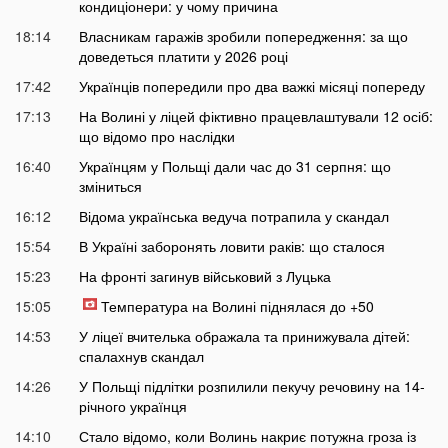
кондиціонери: у чому причина
18:14
Власникам гаражів зробили попередження: за що
доведеться платити у 2026 році
17:42
Українців попередили про два важкі місяці попереду
17:13
На Волині у ліцей фіктивно працевлаштували 12 осіб:
що відомо про наслідки
16:40
Українцям у Польщі дали час до 31 серпня: що
зміниться
16:12
Відома українська ведуча потрапила у скандал
15:54
В Україні заборонять ловити раків: що сталося
15:23
На фронті загинув військовий з Луцька
15:05
Температура на Волині піднялася до +50
14:53
У ліцеї вчителька ображала та принижувала дітей:
спалахнув скандал
14:26
У Польщі підлітки розпилили пекучу речовину на 14-
річного українця
14:10
Стало відомо, коли Волинь накриє потужна гроза із