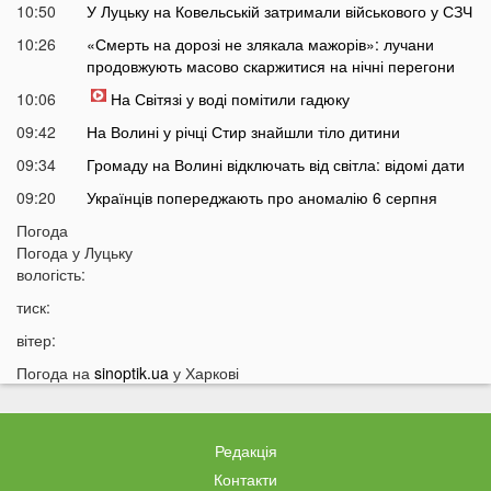
10:50
У Луцьку на Ковельській затримали військового у СЗЧ
10:26
«Смерть на дорозі не злякала мажорів»: лучани
продовжують масово скаржитися на нічні перегони
10:06
На Світязі у воді помітили гадюку
09:42
На Волині у річці Стир знайшли тіло дитини
09:34
Громаду на Волині відключать від світла: відомі дати
09:20
Українців попереджають про аномалію 6 серпня
09:05
Погода
На Волині підтвердили загибель Героя, який рік
Погода у
Луцьку
вважався зниклим безвісти
вологість:
05 СЕРПНЯ
тиск:
21:32
У Луцьку зафіксували аномалію
вітер:
20:21
Ці продукти потрібно викинути через 48 годин: вони
Погода на
sinoptik.ua
у Харкові
можуть бути небезпечними
19:51
Одну категорію людей закликали щодня пити каву:
кого це стосується
Редакція
19:20
Що категорично заборонено робити на Яблучний
Контакти