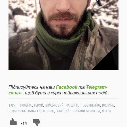
Підписуйтесь на наш
Facebook
та
Telegram-
канал
, щоб бути в курсі найважливіших подій.
,
,
,
,
,
,
ТЕГИ:
УКРАЇНА
ГЕРОЙ
ВІЙСЬКОВИЙ
НА ЩИТІ
ПОВЕРНЕННЯ
ВОЛИНЬ
,
,
,
,
ВОЛИНСЬКА ОБЛАСТЬ
КОВЕЛЬ
ЗНИКЛИЙ
ЗНИКЛИЙ БЕЗВІСТИ
ФОТО
-14