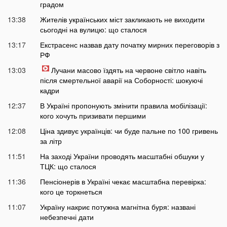
градом
13:38
Жителів українських міст закликають не виходити
сьогодні на вулицю: що сталося
13:17
Екстрасенс назвав дату початку мирних переговорів з
РФ
13:03
Лучани масово їздять на червоне світло навіть
після смертельної аварії на Соборності: шокуючі
кадри
12:37
В Україні пропонують змінити правила мобілізації:
кого хочуть призивати першими
12:08
Ціна здивує українців: чи буде пальне по 100 гривень
за літр
11:51
На заході України проводять масштабні обшуки у
ТЦК: що сталося
11:36
Пенсіонерів в Україні чекає масштабна перевірка:
кого це торкнеться
11:07
Україну накриє потужна магнітна буря: названі
небезпечні дати