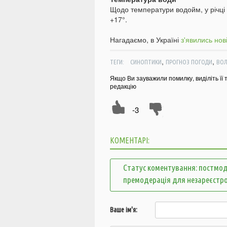
Щодо температури водойм, у річці С
+17°.
Нагадаємо, в Україні
з'явились нов
,
,
ТЕГИ:
СИНОПТИКИ
ПРОГНОЗ ПОГОДИ
ВОЛ
Якщо Ви зауважили помилку, виділіть її 
редакцію
-3
КОМЕНТАРІ:
Статус коментування: постмод
премодерація для незареєстр
Ваше ім'я: