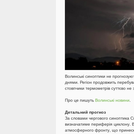
Волинські синоптики не прогнозуют
днями. Регіон продовжить перебува
стовпчики термометрів суттєво не 
Про це пишуть
Волинські новини
.
Детальний прогноз
За словами чергового синоптика С
визначатиме периферія циклону. В
атмосферного фронту, що принесе 