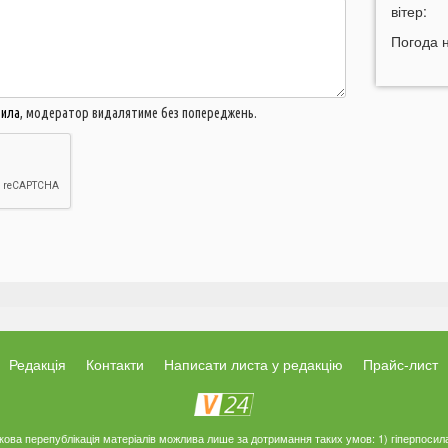
10:50
вітер:
У
в
Погода 
10:26
«
м
м
вила
, модератор видалятиме без попереджень.
п
10:06
09:42
Н
д
09:34
Г
с
09:20
У
а
09:05
Г
Редакція
Контакти
Написати листа у редакцію
Прайс-лист
б
05 СЕР
ткова перепублікація матеріалів можлива лише за дотримання таких умов: 1) гіперпосил