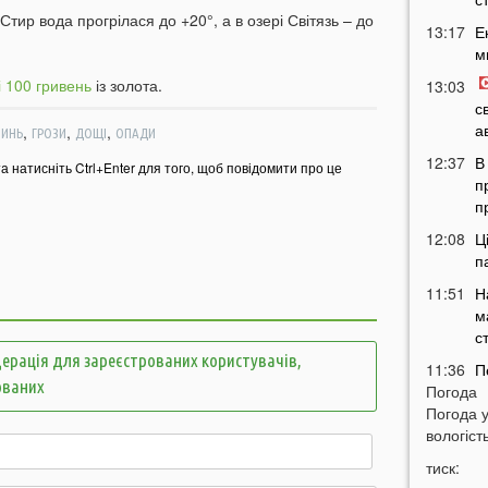
тир вода прогрілася до +20°, а в озері Світязь – до
13:17
Е
м
і 100 гривень
із золота.
13:03
с
а
,
,
,
ИНЬ
ГРОЗИ
ДОЩІ
ОПАДИ
12:37
В
та натисніть Ctrl+Enter для того, щоб повідомити про це
п
п
12:08
Ц
п
11:51
Н
м
с
ерація для зареєстрованих користувачів,
11:36
П
ованих
Погода
м
Погода 
т
вологість
11:07
У
тиск:
б