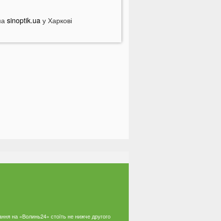
 Луцьку на Ковельській затримали
ійськового у СЗЧ
на
sinoptik.ua
у Харкові
Смерть на дорозі не злякала
ажорів»: лучани продовжують
асово скаржитися на нічні
ерегони
На Світязі у воді помітили гадюку
а Волині у річці Стир знайшли тіло
итини
ромаду на Волині відключать від
вітла: відомі дати
країнців попереджають про
номалію 6 серпня
На Волині підтвердили загибель
ероя, який рік вважався зниклим
езвісти
ПНЯ
ання на «Волинь24» стоїть не нижче другого