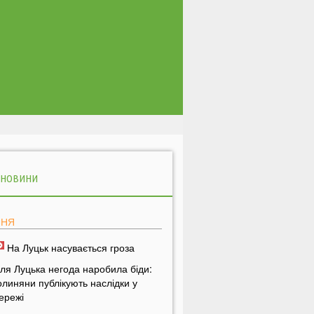
 НОВИНИ
ПНЯ
На Луцьк насувається гроза
іля Луцька негода наробила біди:
олиняни публікують наслідки у
ережі