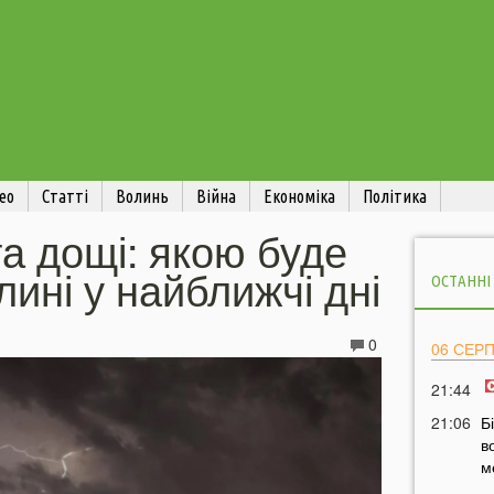
ео
Статті
Волинь
Війна
Економіка
Політика
та дощі: якою буде
лині у найближчі дні
ОСТАННІ
0
06 СЕР
21:44
21:06
Б
в
м