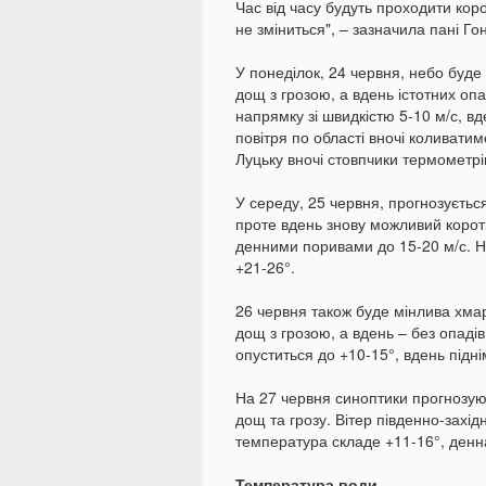
Час від часу будуть проходити ко
не зміниться", – зазначила пані Го
У понеділок, 24 червня, небо буде
дощ з грозою, а вдень істотних опа
напрямку зі швидкістю 5-10 м/с, в
повітря по області вночі коливатиме
Луцьку вночі стовпчики термометрі
У середу, 25 червня, прогнозується
проте вдень знову можливий коротк
денними поривами до 15-20 м/с. Н
+21-26°.
26 червня також буде мінлива хмар
дощ з грозою, а вдень – без опадів
опуститься до +10-15°, вдень підні
На 27 червня синоптики прогнозую
дощ та грозу. Вітер південно-захід
температура складе +11-16°, денна
Температура води