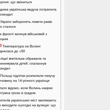
ерпня: що зміниться
ідома українська ведуча потрапила
 скандал
 Україні заборонять ловити раків:
о сталося
а фронті загинув військовий з
уцька
Температура на Волині
іднялася до +50
 ліцеї вчителька ображала та
ринижувала дітей: спалахнув
кандал
 Польщі підлітки розпилили пекучу
ечовину на 14-річного українця
тало відомо, коли Волинь накриє
отужна гроза із градом
ителів українських міст закликають
е виходити сьогодні на вулицю: що
талося