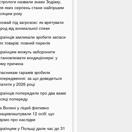
стрологи назвали знаки Зодіаку,
ля яких серпень стане найгіршим
ісяцем року
рожай під загрозою: як врятувати
ород від аномальної спеки
країнців закликали зробити запаси
их товарів: повний перелік
країнцям можуть заборонити
становлювати кондиціонери: у
ому причина
ласникам гаражів зробили
опередження: за що доведеться
латити у 2026 році
країнців попередили про два важкі
ісяці попереду
а Волині у ліцей фіктивно
рацевлаштували 12 осіб: що
ідомо про наслідки
країнцям у Польщі дали час до 31