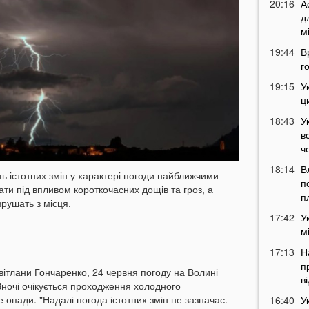
20:16
А
д
м
19:44
В
г
19:15
У
ц
18:43
У
в
ч
18:14
В
ь істотних змін у характері погоди найближчими
п
ти під впливом короткочасних дощів та гроз, а
п
зрушать з місця.
17:42
У
м
17:13
Н
п
вітлани Гончаренко, 24 червня погоду на Волині
в
ночі очікується проходження холодного
опади. "Надалі погода істотних змін не зазначає.
16:40
У