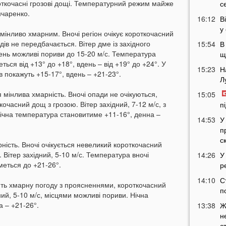
роткочасні грозові дощі. Температурний режим майже
с
нчаренко.
16:12
В
у
 мінливо хмарним. Вночі регіон очікує короткочасний
дів не передбачається. Вітер дме із західного
15:54
В
день можливі пориви до 15-20 м/с. Температура
щ
ться від +13° до +18°, вдень – від +19° до +24°. У
15:23
Н
в покажуть +15-17°, вдень – +21-23°.
Л
 мінлива хмарність. Вночі опади не очікуються,
15:05
очасний дощ з грозою. Вітер західний, 7-12 м/с, з
п
ічна температура становитиме +11-16°, денна –
14:53
У
п
с
ність. Вночі очікується невеликий короткочасний
. Вітер західний, 5-10 м/с. Температура вночі
14:26
У
меться до +21-26°.
р
14:10
С
ть хмарну погоду з проясненнями, короткочасний
п
ний, 5-10 м/с, місцями можливі пориви. Нічна
 – +21-26°.
13:38
Ж
н
с