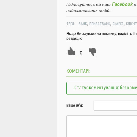
Підписуйтесь на наш
Facebook
т
найважливіших подій.
,
,
,
ТЕГИ:
БАНК
ПРИВАТБАНК
СКАРГА
КЛІЄНТ
Якщо Ви зауважили помилку, виділіть її 
редакцію
0
КОМЕНТАРІ:
Статус коментування: без ком
Ваше ім'я: