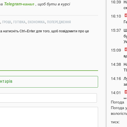
16:39
Н
а
Telegram-канал
, щоб бути в курсі
с
16:10
,
,
,
,
Г
ГРОШІ
ГОТІВКА
ЕКОНОМІКА
ПОПЕРЕДЖЕННЯ
15:37
Ш
та натисніть Ctrl+Enter для того, щоб повідомити про це
б
У
15:09
в
14:38
Н
Т
14:16
Л
ентарів
з
14:01
м
Погода
м
Погода 
13:51
У
вологість
п
тиск:
п