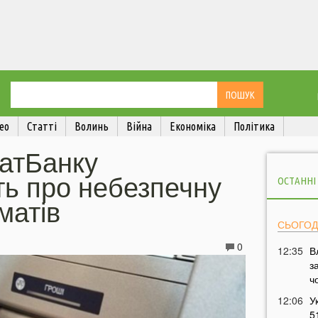
ео
Статті
Волинь
Війна
Економіка
Політика
ватБанку
ь про небезпечну
ОСТАННІ
матів
СЬОГОД
0
12:35
В
з
ч
12:06
У
5