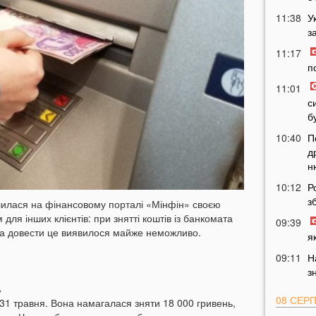
11:38
У
з
11:17
п
11:01
с
б
10:40
П
д
н
10:12
Р
з
лилася на фінансовому порталі «Мінфін» своєю
для інших клієнтів: при знятті коштів із банкомата
09:39
 а довести це виявилося майже неможливо.
я
09:11
Н
з
ь
08 СЕР
 31 травня. Вона намагалася зняти 18 000 гривень,