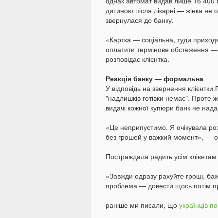
однак автомат видав лише 16 400 
дитиною після лікарні — жінка не 
звернулася до банку.
«Картка — соціальна, туди приходя
оплатити термінове обстеження — 
розповідає клієнтка.
Реакція банку — формальна
У відповідь на звернення клієнтки 
"надлишків готівки немає". Проте 
видачі кожної купюри банк не нада
«Це неприпустимо. Я очікувала роз
без грошей у важкий момент», — о
Постраждала радить усім клієнтам
«Завжди одразу рахуйте гроші, ба
проблема — довести щось потім п
раніше ми писали, що
українців п