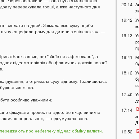
грн. Через обставини — вона була з маленькою
20:14
А
одразу перерахувала гроші, а вже наступного дня
я
19:42
У
ть виплати на дітей. Знімала всю суму, щоби
к
нічну енцефалограму для дитини з епілепсією», —
19:13
У
р
п
ПриватБанк заявив, що "збоїв не зафіксовано", а
18:41
М
жодних відеоматеріалів або фактичних доказів повної
б
в.
18:12
У
б
слідування, а отримала суху відписку. І залишилась
в
бурюється жінка.
17:40
У
 бути особливо уважними:
д
17:14
жано фіксувати процес на відео. Бо якщо виникне
з
рактично нереально», — підсумувала вона.
Д
опереджають про небезпеку під час обміну валюти.
16:52