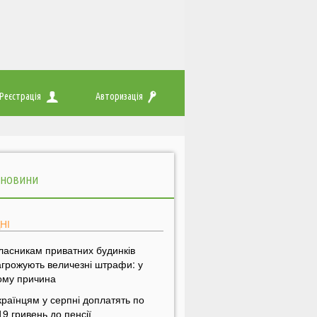
Реєстрація
Авторизація
 НОВИНИ
НІ
ласникам приватних будинків
агрожують величезні штрафи: у
ому причина
країнцям у серпні доплатять по
19 гривень до пенсії