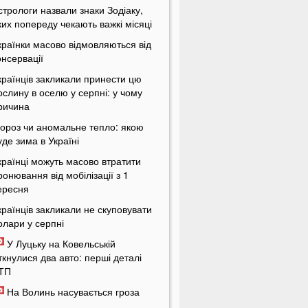
стрологи назвали знаки Зодіаку,
ких попереду чекають важкі місяці
країнки масово відмовляються від
онсервації
країнців закликали принести цю
ослину в оселю у серпні: у чому
ричина
ороз чи аномальне тепло: якою
уде зима в Україні
країнці можуть масово втратити
ронювання від мобілізації з 1
ересня
країнців закликали не скуповувати
олари у серпні
У Луцьку на Ковельській
іткнулися два авто: перші деталі
ТП
На Волинь насувається гроза