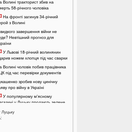
а Волині тракторист збив на
мерть 58-річного чоловіка
На фронті загинув 34-річний
ерой з Волині
видкого завершення війни не
уде? Невтішний прогноз для
країни
У Львові 18-річний волинянин
дарив ножем хлопця під час сварки
а Волині чоловік побив працівника
ЦК під час перевірки документів
укашенко зробив нову цинічну
аяву про війну в Україні
У популярному м'ясному
агазині у Луцьку продають зелене
'ясо: покупці обурені
у
Луцьку
країнцям доведеться більше
:
латити за комуналку: у чому
ричина