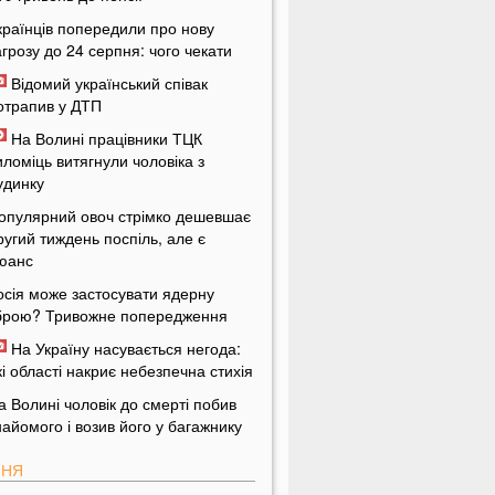
країнців попередили про нову
агрозу до 24 серпня: чого чекати
Відомий український співак
отрапив у ДТП
На Волині працівники ТЦК
иломіць витягнули чоловіка з
удинку
опулярний овоч стрімко дешевшає
ругий тиждень поспіль, але є
юанс
осія може застосувати ядерну
брою? Тривожне попередження
На Україну насувається негода:
кі області накриє небезпечна стихія
а Волині чоловік до смерті побив
найомого і возив його у багажнику
ПНЯ