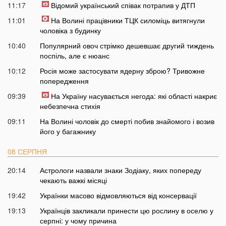
11:17
Відомий український співак потрапив у ДТП
11:01
На Волині працівники ТЦК силоміць витягнули
чоловіка з будинку
10:40
Популярний овоч стрімко дешевшає другий тиждень
поспіль, але є нюанс
10:12
Росія може застосувати ядерну зброю? Тривожне
попередження
09:39
На Україну насувається негода: які області накриє
небезпечна стихія
09:11
На Волині чоловік до смерті побив знайомого і возив
його у багажнику
08 СЕРПНЯ
20:14
Астрологи назвали знаки Зодіаку, яких попереду
чекають важкі місяці
19:42
Українки масово відмовляються від консервації
19:13
Українців закликали принести цю рослину в оселю у
серпні: у чому причина