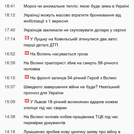
18:41
Мороз чи аномальне тепло: якою буде зима в Україні
18:12
Українці можуть масово втратити бронювання від
мобілізації з 1 вересня
17:40
Українців закликали не скуповувати долари у серпні
17:14
У Луцьку на Ковельській зіткнулися два авто:
перші деталі ДТП
16:52
На Волинь насувається гроза
16:39
На Волині тракторист збив на смерть 58-річного
чоловіка
16:10
На фронті загинув 34-річний Герой з Волині
15:37
Швидкого завершення війни не буде? Невтішний
прогноз для України
15:09
У Львові 18-річний волинянин вдарив ножем
хлопця під час сварки
14:38
На Волині чоловік побив працівника ТЦК під час
перевірки документів
14:16
Лукашенко зробив нову цинічну заяву про війну в