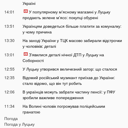
Україні
14:01
У популярному м'ясному магазині у Луцьку
продають зелене м'ясо: покупці обурені
13:51
Українцям доведеться більше платити за комуналку:
у чому причина
13:30
На заході України у ТЦК масово забирали відстрочки
у чоловіків: деталі
13:01
Зʼявилися деталі нічної ДТП у Луцьку на
Соборності
12:55
У Луцьку утворився величезний затор: що сталося
12:35
Відомий російський музикант приїхав до України:
стало відомо, що він тут робить
12:06
В українців можуть забрати частину пенсії: у ПФУ
зробили важливе попередження
11:34
На Волині чоловік погрожував поліцейським
гранатою
Погода
11:05
В Україні масово почали зникати продукти з
Погода у
Луцьку
полиць магазинів