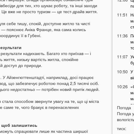
івбесіди для тих, хто шукає роботу, та інші заходи
п
. Це вже не просто туризм — це тест-драйв життя.
11:51
Н
м
ля себе тишу, спокій, доступне житло та чисті
с
", — пояснює Аніка Франце, яка сама колись
оординує її в Губені.
11:36
П
м
результати
т
 результати надихають. Багато хто приїхав — і
11:07
У
 життя, низьку вартість житла, спокійне
б
й доступ до природи.
10:50
У
. У Айзенгюттенштадті, наприклад, досі працює
в
од, що забезпечує роботою понад 2,5 тисячі осіб.
10:26
«
цього недостатньо — потрібен новий притік людей.
м
м
стала способом звернути увагу на те, що ці міста
п
е саме те, чого бракує в перенаселених
Погода
10:06
Погода 
вологість
09:42
Н
, щоб залишитись
тиск:
д
и можуть спрацювати лише як частина ширшої