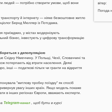
ити людей — потрібно створити умови, щоб вони
09:34
вітер:
Г
с
Погода 
09:20
У
ь, транспорту й інтернету — ніяке безкоштовне житло
а
соціолог Бернд Мюллер із Потсдама.
09:05
ля приїжджих, у містах модернізують
Г
льний бізнес, інвестують у цифрову трансформацію
б
05 СЕР
 бореться з депопуляцією
21:32
У
е Східну Німеччину. У Польщі, Чехії, Словаччині та
також потерпають від втрати населення. Деякі
20:21
Ц
о, інші — податкові пільги чи гранти на відкриття
4
н
19:51
О
онувала "житлову пробну поїздку" як спосіб
щ
привернув увагу інших країн. Якщо модель покаже
вати в інших регіонах Європи, вважають експерти.
19:20
Щ
н
а
Telegram-канал
, щоб бути в курсі
18:40
В