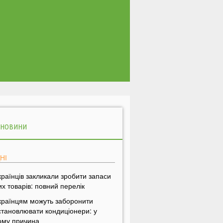
 НОВИНИ
НІ
країнців закликали зробити запаси
их товарів: повний перелік
країнцям можуть заборонити
становлювати кондиціонери: у
ому причина