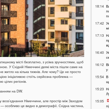
18:14
В
п
п
17:42
У
м
17:13
Н
п
в
16:40
У
с
атишному місті безплатно, з усіма зручностями, щоб
16:12
В
иною. У Східній Німеччині деякі міста пішли саме на
у
е житло на кілька тижнів. Але чому? Це не просто
 цією ініціативою стоїть серйозна проблема —
15:54
В
ю цілих регіонів.
щ
15:23
Н
ланням на DW.
Л
у возз’єднання Німеччини, але простір між Заходом
15:05
я — особливо це видно в демографії. Східна частина,
п