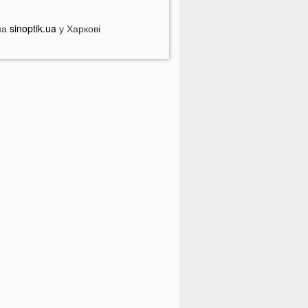
ромаду на Волині відключать від
вітла: відомі дати
на
sinoptik.ua
у Харкові
країнців попереджають про
номалію 6 серпня
На Волині підтвердили загибель
ероя, який рік вважався зниклим
езвісти
ПНЯ
 Луцьку зафіксували аномалію
і продукти потрібно викинути через
8 годин: вони можуть бути
ебезпечними
дну категорію людей закликали
одня пити каву: кого це стосується
о категорично заборонено робити
а Яблучний Спас: повний перелік
одіїв в Україні можуть