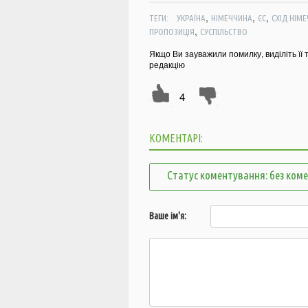
,
,
,
ТЕГИ:
УКРАЇНА
НІМЕЧЧИНА
ЄС
СХІД НІМ
,
ПРОПОЗИЦІЯ
СУСПІЛЬСТВО
Якщо Ви зауважили помилку, виділіть її 
редакцію
4
КОМЕНТАРІ:
Статус коментування: без ком
Ваше ім'я: