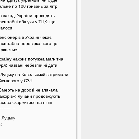
альне по 100 гривень за літр
а заході України проводять
асштабні обшуки у ТЦК: що
талося
енсіонерів в Україні чекає
асштабна перевірка: кого це
оркнеться
країну накриє потужна магнітна
уря: названі небезпечні дати
 Луцьку на Ковельській затримали
ійськового у СЗЧ
Смерть на дорозі не злякала
ажорів»: лучани продовжують
асово скаржитися на нічні
ерегони
у
Луцьку
На Світязі у воді помітили гадюку
:
а Волині у річці Стир знайшли тіло
итини