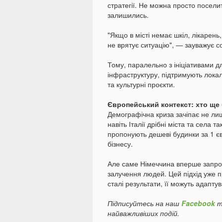
стратегії. Не можна просто посел
залишились.
"Якщо в місті немає шкіл, лікарен
не врятує ситуацію", — зауважує 
Тому, паралельно з ініціативами д
інфраструктуру, підтримують лока
та культурні проєкти.
Європейський контекст: хто ще
Демографічна криза зачіпає не лиш
навіть Італії дрібні міста та села 
пропонують дешеві будинки за 1 євр
бізнесу.
Але саме Німеччина вперше запроп
залучення людей. Цей підхід уже 
сталі результати, її можуть адапту
Підписуйтесь на наш
Facebook
т
найважливіших подій.