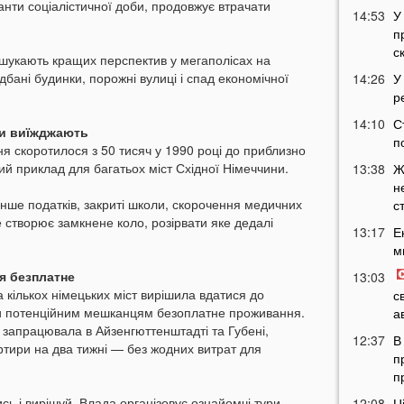
анти соціалістичної доби, продовжує втрачати
14:53
У
п
с
 шукають кращих перспектив у мегаполісах на
дбані будинки, порожні вулиці і спад економічної
14:26
У
р
14:10
С
ди виїжджають
п
я скоротилося з 50 тисяч у 1990 році до приблизно
вий приклад для багатьох міст Східної Німеччини.
13:38
Ж
н
менше податків, закриті школи, скорочення медичних
с
е створює замкнене коло, розірвати яке дедалі
13:17
Е
м
я безплатне
13:03
а кількох німецьких міст вирішила вдатися до
с
и потенційним мешканцям безоплатне проживання.
а
запрацювала в Айзенгюттенштадті та Губені,
12:37
В
ртири на два тижні — без жодних витрат для
п
п
сь і вирішуй. Влада організовує ознайомчі тури
12:08
Ц