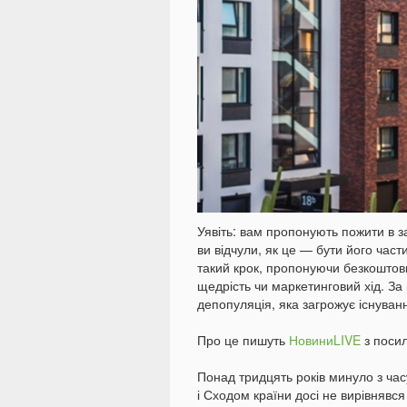
Уявіть: вам пропонують пожити в з
ви відчули, як це — бути його част
такий крок, пропонуючи безкоштовн
щедрість чи маркетинговий хід. За
депопуляція, яка загрожує існуванн
Про це пишуть
НовиниLIVE
з поси
Понад тридцять років минуло з час
і Сходом країни досі не вирівнявс