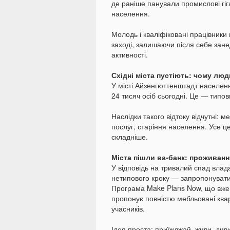
де раніше панували промислові гіг
населення.
Молодь і кваліфіковані працівники
заході, залишаючи після себе зане
активності.
Східні міста пустіють: чому лю
У місті Айзенгюттенштадт населенн
24 тисяч осіб сьогодні. Це — типо
Наслідки такого відтоку відчутні: 
послуг, старіння населення. Усе ц
складніше.
Міста пішли ва-банк: проживанн
У відповідь на тривалий спад влад
нетипового кроку — запропонуват
Програма Make Plans Now, що вже 
пропонує повністю мебльовані ква
учасників.
Ідея проста: приїжджай, живи, диви