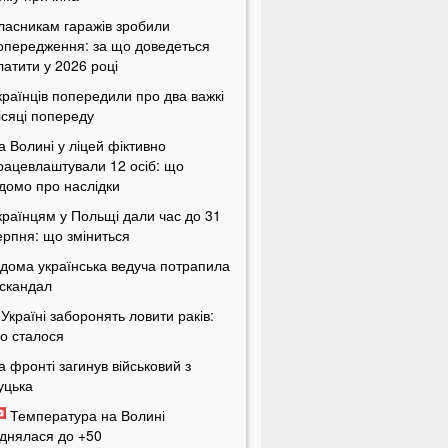
ласникам гаражів зробили
опередження: за що доведеться
латити у 2026 році
країнців попередили про два важкі
ісяці попереду
а Волині у ліцей фіктивно
рацевлаштували 12 осіб: що
ідомо про наслідки
країнцям у Польщі дали час до 31
ерпня: що зміниться
ідома українська ведуча потрапила
 скандал
 Україні заборонять ловити раків:
о сталося
а фронті загинув військовий з
уцька
Температура на Волині
іднялася до +50