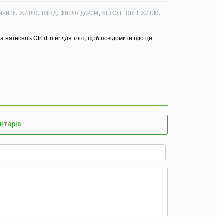
о
о
,
,
,
,
,
ЕЧЧИНИ
ЖИТЛО
ВИЇЗД
ЖИТЛО ДАРОМ
БЕЗКОШТОВНЕ ЖИТЛО
18:09
м
та натисніть Ctrl+Enter для того, щоб повідомити про це
г
17:38
Д
п
з
17:07
Н
п
д
ентарів
16:51
Я
б
с
16:36
А
з
16:05
т
15:53
К