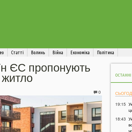
ео
Статті
Волинь
Війна
Економіка
Політика
аїн ЄС пропонують
 житло
ОСТАННІ
0
СЬОГОД
19:15
У
ц
18:43
У
в
ч