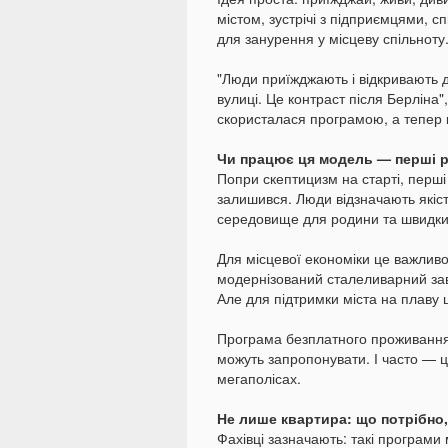
містом, зустрічі з підприємцями, сп
для занурення у місцеву спільноту
"Люди приїжджають і відкривають д
вулиці. Це контраст після Берліна
скористалася програмою, а тепер к
Чи працює ця модель — перші 
Попри скептицизм на старті, перші
залишився. Люди відзначають якість
середовище для родини та швидки
Для місцевої економіки це важливо
модернізований сталеливарний зав
Але для підтримки міста на плаву 
Програма безплатного проживання 
можуть запропонувати. І часто — ц
мегаполісах.
Не лише квартира: що потрібно
Фахівці зазначають: такі програм