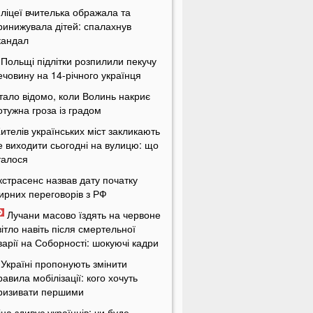
 ліцеї вчителька ображала та
ринижувала дітей: спалахнув
кандал
 Польщі підлітки розпилили пекучу
ечовину на 14-річного українця
тало відомо, коли Волинь накриє
отужна гроза із градом
ителів українських міст закликають
е виходити сьогодні на вулицю: що
талося
кстрасенс назвав дату початку
ирних переговорів з РФ
Лучани масово їздять на червоне
вітло навіть після смертельної
варії на Соборності: шокуючі кадри
 Україні пропонують змінити
равила мобілізації: кого хочуть
ризивати першими
іна здивує українців: чи буде