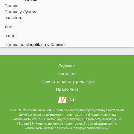
Погода
10:56
У басейні біля будинку втопилася 1-річна дитина
Погода у
Луцьку
10:43
вологість:
Українці можуть втратити відстрочку від мобілізації у
серпні
тиск:
10:25
На Волині авто злетіло з дороги: постраждали
вітер:
п’ятеро підлітків
Погода на
sinoptik.ua
у Харкові
10:11
На Волині два дні вируватиме аномалія
09:38
Українці можуть залишитися без пенсій через
важливий документ
Редакція
09:19
Вночі на Волині горіла «Єва»
Контакти
09:10
Українців закликали якнайшвидше виїжджати з
Написати листа у редакцію
великих міст
Прайс-лист
08:55
Що відомо про нічну атаку РФ по Україні
08:44
Українців закликали перебувати вдома: у чому
причина
© 2026. Усі права захищені. Повна або часткова перепублікація матеріалів
можлива лише за дотримання таких умов: 1) гіперпосилання на
«Волинь24» стоїть не нижче другого абзацу; 2) з моменту публікації на
04 СЕРПНЯ
«Волинь24» минуло не менше трьох годин; 3) у кінці матеріалу на
«Волинь24» немає позначки «Передрук заборонений».
22:47
Що думають лучани про камери фіксації швидкості