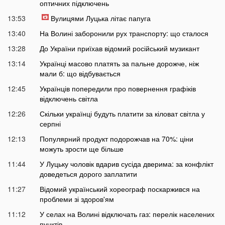
оптичних підключень
13:53
Вулицями Луцька літає папуга
13:40
На Волині заборонили рух транспорту: що сталося
13:28
До України приїхав відомий російський музикант
13:14
Українці масово платять за пальне дорожче, ніж
мали б: що відбувається
12:45
Українців попередили про повернення графіків
відключень світла
12:26
Скільки українці будуть платити за кіловат світла у
серпні
12:13
Популярний продукт подорожчав на 70%: ціни
можуть зрости ще більше
11:44
У Луцьку чоловік вдарив сусіда дверима: за конфлікт
доведеться дорого заплатити
11:27
Відомий український хореограф поскаржився на
проблеми зі здоров'ям
11:12
У селах на Волині відключать газ: перелік населених
пунктів