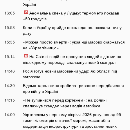
Україні
16:05
Аномальна спека у Луцьку: термометр показав
+50 градусів
15:53
Коли в Україну прийде похолодання: назвали точну
дату
15:35
«Можна просто вмерти»: українці масово скаржаться
на «Укрзалізницю»
15:14
На Світязі водій не пропустив людей з дітьми на
пішохідному переході: спалахнув новий скандал
14:46
Росія готує новий масований удар: які області під
загрозою
14:30
Відома тарологиня зробила тривожне передбачення
про війну в Україні
14:15
«Не зупинився перед кортежем»: на Волині
спалахнув скандал через водія автобуса
14:00
Укртелеком у першому півріччі 2026 року: понад 95
тисяч кілометрів оптичної мережі, масштабна
модернізація інфраструктури та зростання нових