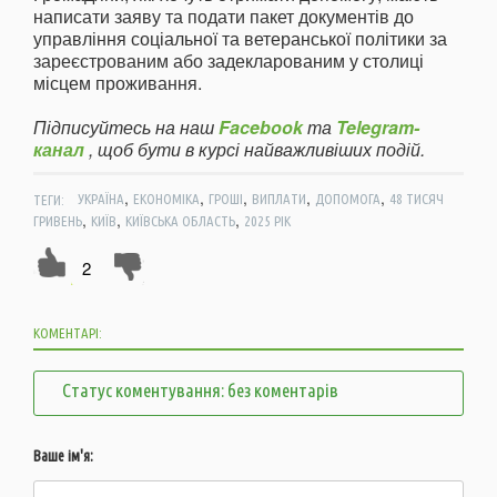
написати заяву та подати пакет документів до
управління соціальної та ветеранської політики за
зареєстрованим або задекларованим у столиці
місцем проживання.
Підписуйтесь на наш
Facebook
та
Telegram-
канал
, щоб бути в курсі найважливіших подій.
,
,
,
,
,
ТЕГИ:
УКРАЇНА
ЕКОНОМІКА
ГРОШІ
ВИПЛАТИ
ДОПОМОГА
48 ТИСЯЧ
,
,
,
ГРИВЕНЬ
КИЇВ
КИЇВСЬКА ОБЛАСТЬ
2025 РІК
2
КОМЕНТАРІ:
Статус коментування: без коментарів
Ваше ім'я: