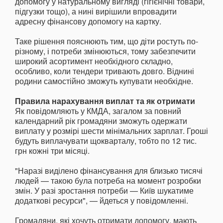
допомогу у натуральному вигляді (гігієнічні товари,
підгузки тощо), а нині вирішили впровадити
адресну фінансову допомогу на картку.
Таке рішення пояснюють тим, що діти ростуть по-
різному, і потреби змінюються, тому забезпечити
широкий асортимент необхідного складно,
особливо, коли тендери тривають довго. Віднині
родини самостійно зможуть купувати необхідне.
Правила нарахування виплат та як отримати
Як повідомляють у КМДА, загалом за повний
календарний рік громадяни зможуть одержати
виплату у розмірі шести мінімальних зарплат. Гроші
будуть виплачувати щокварталу, тобто по 12 тис.
грн кожні три місяці.
"Наразі виділено фінансування для близько тисячі
людей — такою була потреба на момент розробки
змін. У разі зростання потреби — Київ шукатиме
додаткові ресурси", — йдеться у повідомленні.
Громадяни, які хочуть отримати допомогу, мають