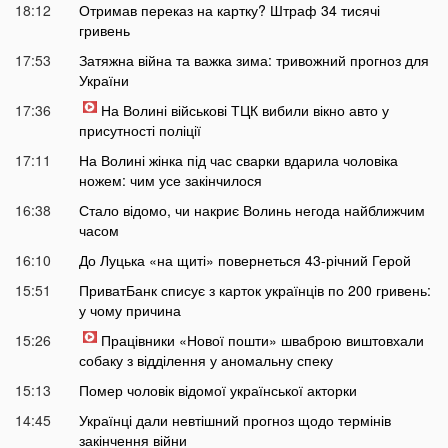
18:12
Отримав переказ на картку? Штраф 34 тисячі
гривень
17:53
Затяжна війна та важка зима: тривожний прогноз для
України
17:36
На Волині військові ТЦК вибили вікно авто у
присутності поліції
17:11
На Волині жінка під час сварки вдарила чоловіка
ножем: чим усе закінчилося
16:38
Стало відомо, чи накриє Волинь негода найближчим
часом
16:10
До Луцька «на щиті» повернеться 43-річний Герой
15:51
ПриватБанк списує з карток українців по 200 гривень:
у чому причина
15:26
Працівники «Нової пошти» шваброю виштовхали
собаку з відділення у аномальну спеку
15:13
Помер чоловік відомої української акторки
14:45
Українці дали невтішний прогноз щодо термінів
закінчення війни