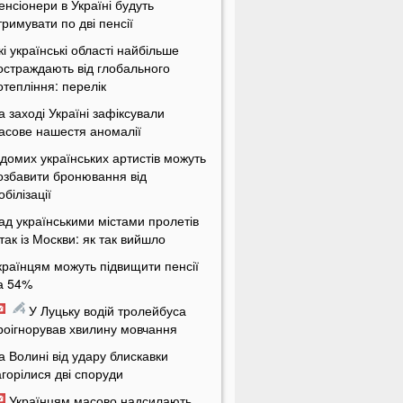
енсіонери в Україні будуть
тримувати по дві пенсії
кі українські області найбільше
остраждають від глобального
отепління: перелік
а заході Україні зафіксували
асове нашестя аномалії
ідомих українських артистів можуть
озбавити бронювання від
обілізації
ад українськими містами пролетів
ітак із Москви: як так вийшло
країнцям можуть підвищити пенсії
а 54%
У Луцьку водій тролейбуса
роігнорував хвилину мовчання
а Волині від удару блискавки
агорілися дві споруди
Українцям масово надсилають