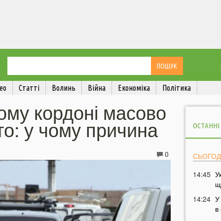
ео
Статті
Волинь
Війна
Економіка
Політика
ому кордоні масово
то: у чому причина
ОСТАННІ
0
СЬОГОД
14:45
У
щ
14:24
У
в