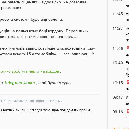
 не бачить ліцензію і, відповідно, не дозволяє
н
врозмовник.
11:45
У
робота системи буде відновлена.
р
11:27
Ч
ація на польському боці кордону. Перевізники
к
 система також тимчасово не працювала.
д
ких митників зависло, і лише близько години тому
11:06
устили всього 15 автомобілів», — зазначив один із
д
10:40
В
с
трімко зростуть черги на кордоні
.
Л
а
Telegram-канал
, щоб бути в курсі
10:15
л
09:47
У
,
,
ПЕРЕТИН КОРДОНУ
МИТНИЦЯ
ПРОБЛЕМИ
а
та натисніть Ctrl+Enter для того, щоб повідомити про це
09:16
з
06 СЕР