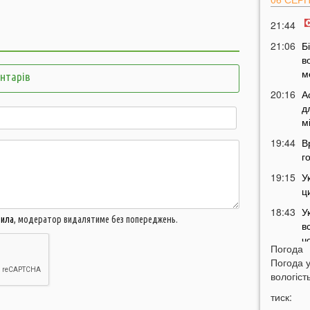
21:44
21:06
Б
в
м
ентарів
20:16
А
д
м
19:44
В
г
19:15
У
ц
18:43
У
вила
, модератор видалятиме без попереджень.
в
ч
Погода
18:14
В
Погода 
п
вологість
п
тиск:
17:42
У