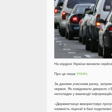
На кордоні України виникли серйо
Про це пише
УНІАН
.
За даними учасників ринку, затри
червня. Як повідомило джерело з Ен
неполадки у взаємодії інформаційн
«Держмитниця використовує прогр
наявність ліцензії в базі податков