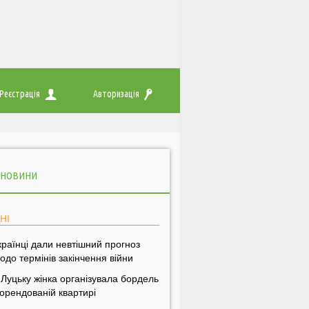
Реєстрація
Авторизація
 НОВИНИ
НІ
країнці дали невтішний прогноз
одо термінів закінчення війни
 Луцьку жінка організувала бордель
 орендованій квартирі