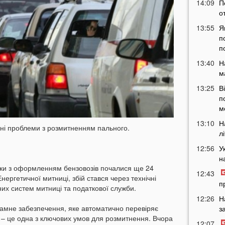
14:09
П
о
13:55
Я
п
п
13:40
Н
м
13:25
В
п
м
13:10
Н
зні проблеми з розмитненням пального.
л
12:56
У
н
мки з оформленням бензовозів почалися ще 24
12:43
ергетичної митниці, збій стався через технічні
п
их систем митниці та податкової служби.
12:26
Н
амне забезпечення, яке автоматично перевіряє
з
ої – це одна з ключових умов для розмитнення. Вчора
12:07