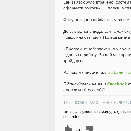
цей зв’язок було втрачено, система
оформити вантаж», — пояснив спі
Очікується, що найближчим часом 
До ускладнень додалася також ситу
повідомляють, що у Польщі митна
«Програмне забезпечення у польсь
відновило роботу. За цей час проп
трейдерів.
Раніше ми писали, що
на Волині с
Підписуйтесь на наш
Facebook
т
найважливіших подій.
,
,
,
,
ТЕГИ:
КОРДОН
АВТО
БЕНЗОВОЗ
ЧЕРГА
Якщо Ви зауважили помилку, виділіть її 
редакцію
-4