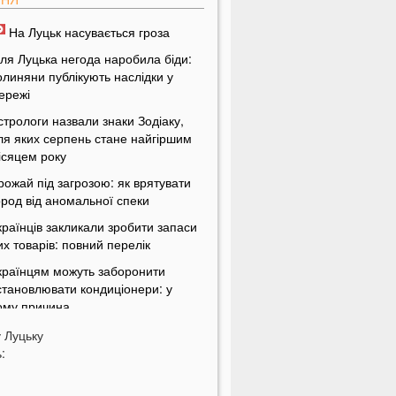
На Луцьк насувається гроза
іля Луцька негода наробила біди:
олиняни публікують наслідки у
ережі
стрологи назвали знаки Зодіаку,
ля яких серпень стане найгіршим
ісяцем року
рожай під загрозою: як врятувати
ород від аномальної спеки
країнців закликали зробити запаси
их товарів: повний перелік
країнцям можуть заборонити
становлювати кондиціонери: у
ому причина
ласникам гаражів зробили
у
Луцьку
опередження: за що доведеться
:
латити у 2026 році
країнців попередили про два важкі