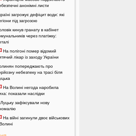
ебезпечні анонімні листи
країні загрожує дефіцит води: які
егіони під загрозою
оловік кинув гранату в кабінет
омунальників через платіжку:
еталі
На полігоні помер відомий
итячий лікар із заходу України
олинян попереджають про
ерйозну небезпеку на трасі біля
уцька
На Волині негода наробила
иха: показали наслідки
 Луцьку зафіксували нову
номалію
На війні загинули двоє військових
 Волині
ПНЯ