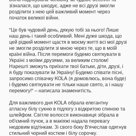
зізналася, що шкодує, адже не всі друзі змогли
розділити з нею цей важливий момент через
початок великої війни.
"Це був чудовий день, дякую тобі за нього! Лише
наш день і такий особливий. Мені дуже шкода, що
цей рідкий момент щастя в моєму житті всі мої друзі
не змогли розділити зі мною через те, що в моїй
країні війна. Після перемоги будемо святкувати в
Україні з моїми друзями, за великим столом!
Нарешті зможуть приїхати твої батьки, діти, друзі, і
я буду показувати їм Україну! Будемо співати пісні,
запросимо співачку KOLA (я домовлюсь, вона буде)
і будемо святкувати не тільки наше свято, а і нашу
перемогу!" – написала знаменитість.
Для важливого дня KOLA обрала елегантну
атласну білу сукню в підлогу з відкритою спиною та
шлейфом. Світле волосся виконавиця зібрала в
об'ємний пучок, а в макіяжі надала перевагу
нюдовим відтінкам. Зі свого боку В'ячеслав одягнув
стильний чорний костюм і білу сорочку.