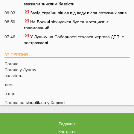
вважали зниклим безвісти
09:03
Захід України пішов під воду після потужних злив
08:50
На Волині зіткнулися бус та мотоцикл: є
травмований
07:46
У Луцьку на Соборності сталася чергова ДТП: є
постраждалі
07 СЕРПНЯ
Погода
20:31
Від цих напоїв ви будете спати як немовля
Погода у
Луцьку
20:17
Три знаки Зодіаку несподівано розбагатіють
вологість:
найближчим часом
тиск:
19:49
Назвали 5 побутових справ, які не можна робити в
вітер:
суботу та неділю
Погода на
sinoptik.ua
у Харкові
19:30
Назвали найжадібніших чоловіків за знаком Зодіаку
19:15
Ці речі категорично заборонено робити під час грози
18:52
На заході України чоловік впіймав 10-кілограмову
Редакція
рибу
Контакти