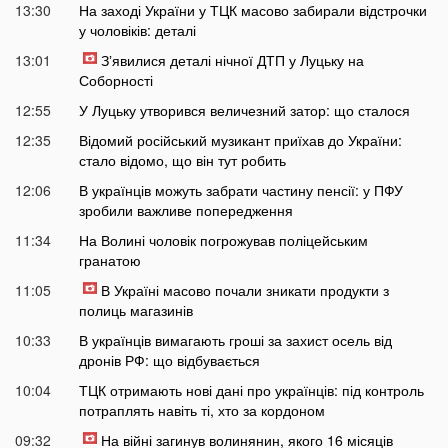
13:30
На заході України у ТЦК масово забирали відстрочки
у чоловіків: деталі
13:01
Зʼявилися деталі нічної ДТП у Луцьку на
Соборності
12:55
У Луцьку утворився величезний затор: що сталося
12:35
Відомий російський музикант приїхав до України:
стало відомо, що він тут робить
12:06
В українців можуть забрати частину пенсії: у ПФУ
зробили важливе попередження
11:34
На Волині чоловік погрожував поліцейським
гранатою
11:05
В Україні масово почали зникати продукти з
полиць магазинів
10:33
В українців вимагають гроші за захист осель від
дронів РФ: що відбувається
10:04
ТЦК отримають нові дані про українців: під контроль
потраплять навіть ті, хто за кордоном
09:32
На війні загинув волинянин, якого 16 місяців