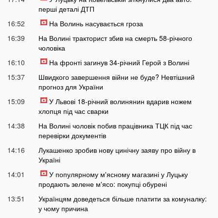
перші деталі ДТП
16:52
На Волинь насувається гроза
16:39
На Волині тракторист збив на смерть 58-річного
чоловіка
16:10
На фронті загинув 34-річний Герой з Волині
15:37
Швидкого завершення війни не буде? Невтішний
прогноз для України
15:09
У Львові 18-річний волинянин вдарив ножем
хлопця під час сварки
14:38
На Волині чоловік побив працівника ТЦК під час
перевірки документів
14:16
Лукашенко зробив нову цинічну заяву про війну в
Україні
14:01
У популярному м'ясному магазині у Луцьку
продають зелене м'ясо: покупці обурені
13:51
Українцям доведеться більше платити за комуналку:
у чому причина