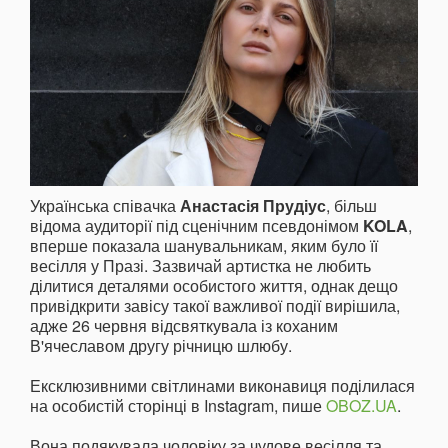
Українська співачка
Анастасія Прудіус
, більш
відома аудиторії під сценічним псевдонімом
KOLA
,
вперше показала шанувальникам, яким було її
весілля у Празі. Зазвичай артистка не любить
ділитися деталями особистого життя, однак дещо
привідкрити завісу такої важливої події вирішила,
адже 26 червня відсвяткувала із коханим
В'ячеславом другу річницю шлюбу.
Ексклюзивними світлинами виконавиця поділилася
на особистій сторінці в Instagram, пише
OBOZ.UA
.
Вона подякувала чоловіку за чудове весілля та