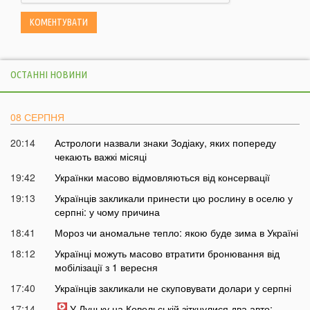
ОСТАННІ НОВИНИ
08 СЕРПНЯ
20:14
Астрологи назвали знаки Зодіаку, яких попереду
чекають важкі місяці
19:42
Українки масово відмовляються від консервації
19:13
Українців закликали принести цю рослину в оселю у
серпні: у чому причина
18:41
Мороз чи аномальне тепло: якою буде зима в Україні
18:12
Українці можуть масово втратити бронювання від
мобілізації з 1 вересня
17:40
Українців закликали не скуповувати долари у серпні
17:14
У Луцьку на Ковельській зіткнулися два авто: