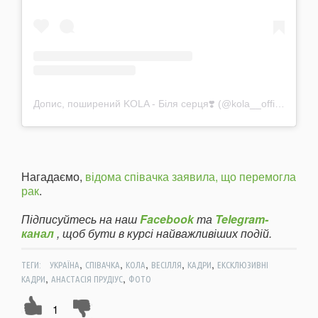
Допис, поширений KOLA - Біля серця❣️ (@kola__official)
Нагадаємо,
відома співачка заявила, що перемогла
рак
.
Підписуйтесь на наш
Facebook
та
Telegram-
канал
, щоб бути в курсі найважливіших подій.
,
,
,
,
,
ТЕГИ:
УКРАЇНА
СПІВАЧКА
КОЛА
ВЕСІЛЛЯ
КАДРИ
ЕКСКЛЮЗИВНІ
,
,
КАДРИ
АНАСТАСІЯ ПРУДІУС
ФОТО
1