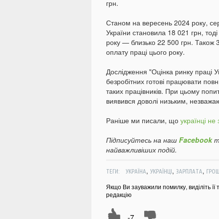
грн.
Станом на вересень 2024 року, с
України становила 18 021 грн, тоді
року — близько 22 500 грн. Також
оплату праці цього року.
Дослідження "Оцінка ринку праці 
безробітних готові працювати пов
таких працівників. При цьому попи
виявився доволі низьким, незважаю
Раніше ми писали, що
українці не
Підписуйтесь на наш
Facebook
т
найважливіших подій.
,
,
,
ТЕГИ:
УКРАЇНА
УКРАЇНЦІ
ЗАРПЛАТА
ГРОШ
Якщо Ви зауважили помилку, виділіть її 
редакцію
-7