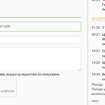
Г
б
05 СЕР
ентарів
21:32
У
20:21
Ц
4
н
19:51
О
щ
19:20
Щ
н
18:40
В
вила
, модератор видалятиме без попереджень.
о
о
Погода
Погода 
18:09
вологість
м
г
тиск: