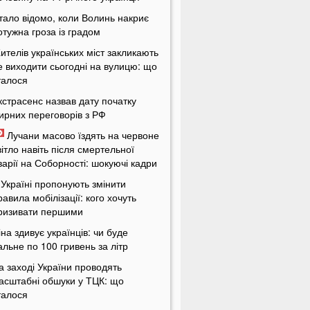
тало відомо, коли Волинь накриє
отужна гроза із градом
ителів українських міст закликають
е виходити сьогодні на вулицю: що
талося
кстрасенс назвав дату початку
ирних переговорів з РФ
Лучани масово їздять на червоне
вітло навіть після смертельної
варії на Соборності: шокуючі кадри
 Україні пропонують змінити
равила мобілізації: кого хочуть
ризивати першими
іна здивує українців: чи буде
альне по 100 гривень за літр
а заході України проводять
асштабні обшуки у ТЦК: що
талося