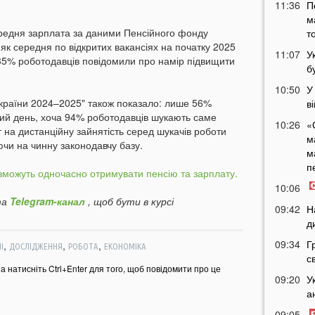
11:36
П
м
ередня зарплата за даними Пенсійного фонду
т
 як середня по відкритих вакансіях на початку 2025
11:07
У
 35% роботодавців повідомили про намір підвищити
б
10:50
У
України 2024–2025" також показало: лише 56%
в
ний день, хоча 94% роботодавців шукають саме
10:26
«
т на дистанційну зайнятість серед шукачів роботи
м
чи на чинну законодавчу базу.
м
п
 зможуть одночасно отримувати пенсію та зарплату.
10:06
а
Telegram-канал
, щоб бути в курсі
09:42
Н
д
09:34
Г
,
,
,
І
ДОСЛІДЖЕННЯ
РОБОТА
ЕКОНОМІКА
с
та натисніть Ctrl+Enter для того, щоб повідомити про це
09:20
У
а
09:05