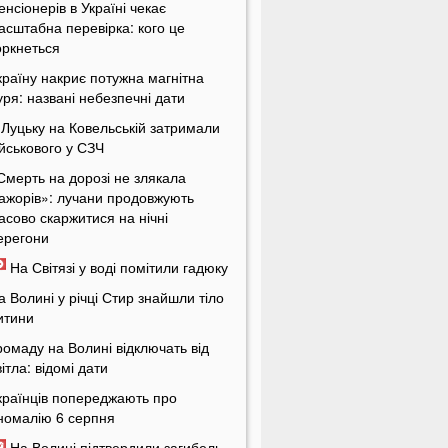
енсіонерів в Україні чекає
асштабна перевірка: кого це
оркнеться
країну накриє потужна магнітна
уря: названі небезпечні дати
 Луцьку на Ковельській затримали
ійськового у СЗЧ
Смерть на дорозі не злякала
ажорів»: лучани продовжують
асово скаржитися на нічні
ерегони
На Світязі у воді помітили гадюку
а Волині у річці Стир знайшли тіло
итини
ромаду на Волині відключать від
вітла: відомі дати
країнців попереджають про
номалію 6 серпня
На Волині підтвердили загибель