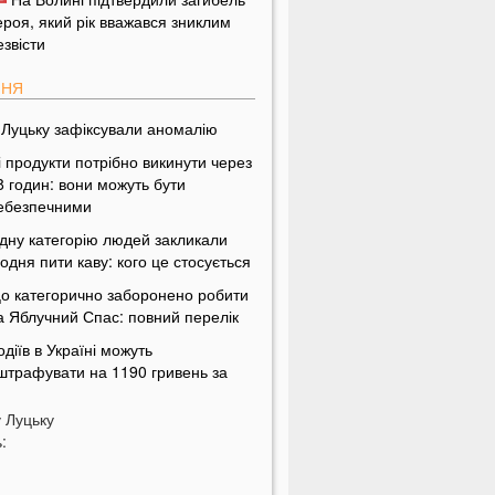
ероя, який рік вважався зниклим
езвісти
ПНЯ
 Луцьку зафіксували аномалію
і продукти потрібно викинути через
8 годин: вони можуть бути
ебезпечними
дну категорію людей закликали
одня пити каву: кого це стосується
о категорично заборонено робити
а Яблучний Спас: повний перелік
одіїв в Україні можуть
штрафувати на 1190 гривень за
дну дрібницю
у
Луцьку
На Волині рясно ростуть
:
аслюки: показали місце, де шукати
риби