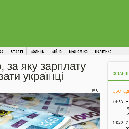
ео
Статті
Волинь
Війна
Економіка
Політика
, за яку зарплату
вати українці
ОСТАННІ
0
СЬОГОД
14:53
У
п
с
14:26
У
р