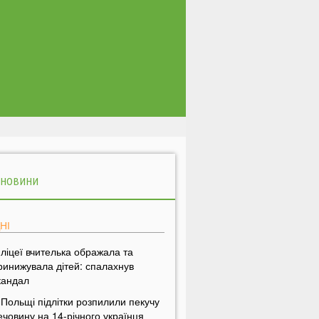
 НОВИНИ
НІ
 ліцеї вчителька ображала та
ринижувала дітей: спалахнув
кандал
 Польщі підлітки розпилили пекучу
ечовину на 14-річного українця