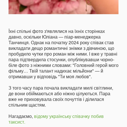
Їхні спільні фото з'являлися на їхніх сторінках
давно, оскільки Юліана — піар-менеджерка
Танчинця. Однак на початку 2024 року співак став
викладати дещо романтичні знімки з дівчиною, що
пробудило чутки про роман між ними. І вже у травні
пара підтвердила стосунки, опублікувавши чорно-
біле фото з ніжними словами: "Головний герой мого
фільму… Твій талант надихає мільйони" — й
отримавши у відповідь "Ти моя любов".
З того часу пара почала викладати милі світлини,
де вони обіймаються або ніжно цілуються. Пара
вже не приховувала своїх почуттів і ділилася
спільним щастям.
Нагадаємо,
відому українську співачку побив
таксист.