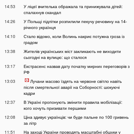
14:53
У ліцеї вчителька ображала та принижувала дітей:
спалахнув скандал
14:26
У Польщі підлітки розпилили пекучу речовину на 14-
річного українця
14:10
Стало відомо, коли Волинь накриє потужна гроза із
градом
13:38
Жителів українських міст закликають не виходити
сьогодні на вулицю: що сталося
13:17
Екстрасенс назвав дату початку мирних переговорів з
РФ
13:03
Лучани масово їздять на червоне світло навіть
після смертельної аварії на Соборності: шокуючі
кадри
12:37
В Україні пропонують змінити правила мобілізації:
кого хочуть призивати першими
12:08
Ціна здивує українців: чи буде пальне по 100 гривень
за літр
11:51
На заході України проводять масштабні обшуки у