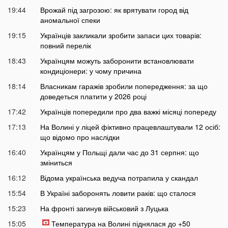
19:44
Врожай під загрозою: як врятувати город від
аномальної спеки
19:15
Українців закликали зробити запаси цих товарів:
повний перелік
18:43
Українцям можуть заборонити встановлювати
кондиціонери: у чому причина
18:14
Власникам гаражів зробили попередження: за що
доведеться платити у 2026 році
17:42
Українців попередили про два важкі місяці попереду
17:13
На Волині у ліцей фіктивно працевлаштували 12 осіб:
що відомо про наслідки
16:40
Українцям у Польщі дали час до 31 серпня: що
зміниться
16:12
Відома українська ведуча потрапила у скандал
15:54
В Україні заборонять ловити раків: що сталося
15:23
На фронті загинув військовий з Луцька
15:05
Температура на Волині піднялася до +50