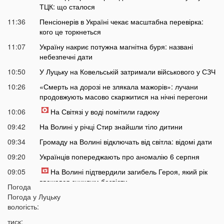
ТЦК: що сталося
11:36
Пенсіонерів в Україні чекає масштабна перевірка:
кого це торкнеться
11:07
Україну накриє потужна магнітна буря: названі
небезпечні дати
10:50
У Луцьку на Ковельській затримали військового у СЗЧ
10:26
«Смерть на дорозі не злякала мажорів»: лучани
продовжують масово скаржитися на нічні перегони
10:06
На Світязі у воді помітили гадюку
09:42
На Волині у річці Стир знайшли тіло дитини
09:34
Громаду на Волині відключать від світла: відомі дати
09:20
Українців попереджають про аномалію 6 серпня
09:05
На Волині підтвердили загибель Героя, який рік
вважався зниклим безвісти
Погода
Погода у
Луцьку
05 СЕРПНЯ
вологість:
21:32
У Луцьку зафіксували аномалію
тиск: