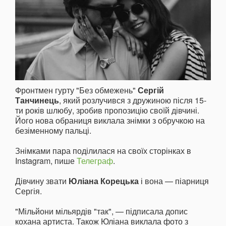
Фронтмен гурту "Без обмежень"
Сергій
Танчинець
, який розлучився з дружиною після 15-
ти років шлюбу, зробив пропозицію своїй дівчині.
Його нова обраниця виклала знімки з обручкою на
безіменному пальці.
Знімками пара поділилася на своїх сторінках в
Instagram, пише
Телеграф
.
Дівчину звати
Юліана Корецька
і вона — піарниця
Сергія.
"Мільйони мільярдів "так", — підписала допис
кохана артиста. Також Юліана виклала фото з