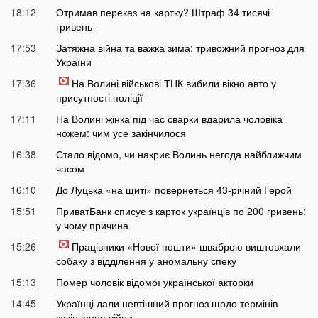
18:12
Отримав переказ на картку? Штраф 34 тисячі
гривень
17:53
Затяжна війна та важка зима: тривожний прогноз для
України
17:36
На Волині військові ТЦК вибили вікно авто у
присутності поліції
17:11
На Волині жінка під час сварки вдарила чоловіка
ножем: чим усе закінчилося
16:38
Стало відомо, чи накриє Волинь негода найближчим
часом
16:10
До Луцька «на щиті» повернеться 43-річний Герой
15:51
ПриватБанк списує з карток українців по 200 гривень:
у чому причина
15:26
Працівники «Нової пошти» шваброю виштовхали
собаку з відділення у аномальну спеку
15:13
Помер чоловік відомої української акторки
14:45
Українці дали невтішний прогноз щодо термінів
закінчення війни