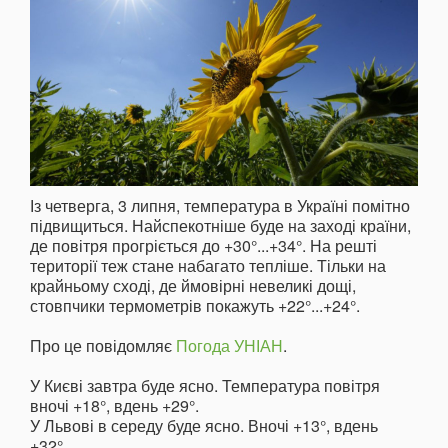
Із четверга, 3 липня, температура в Україні помітно
підвищиться. Найспекотніше буде на заході країни,
де повітря прогріється до +30°...+34°. На решті
території теж стане набагато тепліше. Тільки на
крайньому сході, де ймовірні невеликі дощі,
стовпчики термометрів покажуть +22°...+24°.
Про це повідомляє
Погода УНІАН
.
У Києві завтра буде ясно. Температура повітря
вночі +18°, вдень +29°.
У Львові в середу буде ясно. Вночі +13°, вдень
+32°.