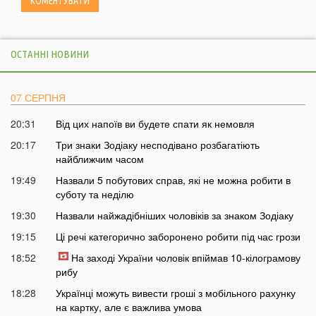
ОСТАННІ НОВИНИ
07 СЕРПНЯ
20:31
Від цих напоїв ви будете спати як немовля
20:17
Три знаки Зодіаку несподівано розбагатіють
найближчим часом
19:49
Назвали 5 побутових справ, які не можна робити в
суботу та неділю
19:30
Назвали найжадібніших чоловіків за знаком Зодіаку
19:15
Ці речі категорично заборонено робити під час грози
18:52
На заході України чоловік впіймав 10-кілограмову
рибу
18:28
Українці можуть вивести гроші з мобільного рахунку
на картку, але є важлива умова