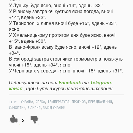
У Луцьку буде ясно, вночі +14°, вдень +32°.
У Рівному завтра очікується ясна погода, вночі
+14°, вдень +32°.
У Тернополі 3 липня вночі буде +15°, вдень +33°,
ясно.
У Хмельницькому протягом дня буде ясно, вночі
+15°, вдень +30°.
В Івано-Франківську буде ясно, вночі +12°, вдень
+34°.
В Ужгороді завтра стовпчики термометрів покажуть
уночі +15°, вдень +34°, ясно.
У Чернівцях у середу - ясно, вночі +15°, вдень +31°.
Підписуйтесь на наш
Facebook
та
Telegram-
канал
, щоб бути в курсі найважливіших подій.
,
,
,
,
,
ТЕГИ:
УКРАЇНА
СПЕКА
ТЕМПЕРАТУРА
ПРОГНОЗ
ПЕРЕДБАЧЕННЯ
,
,
СИНОПТИК
3 ЛИПНЯ
ЗАХІД УКРАЇНИ
2