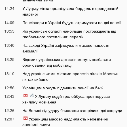
14:24
У Луцьку жінка організувала бордель в орендованій
квартирі
14:09
Пенсіонери в Україні будуть отримувати по дві пенсії
13:55
Які українські області найбільше постраждають від
глобального потепління: перелік
13:40
На заході Україні зафіксували масове нашестя
аномалії
13:25
Відомих українських артистів можуть позбавити
бронювання від мобілізації
13:10
Над українськими містами пролетів літак із Москви:
як так вийшло
12:56
Українцям можуть підвищити пенсії на 54%
12:43
У Луцьку водій тролейбуса проігнорував
хвилину мовчання
12:26
На Волині від удару блискавки загорілися дві споруди
12:07
Українцям масово надсилають небезпечні
анонімні листи