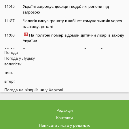
11:45
Україні загрожує дефіцит води: які регіони під
загрозою
11:27
Чоловік кинув гранату в кабінет комунальників через
платіжку: деталі
11:06
На полігоні помер відомий дитячий лікар із заходу
України
10:40
Волинян попереджають про серйозну небезпеку на
Погода
трасі біля Луцька
Погода у
Луцьку
10:15
вологість:
На Волині негода наробила лиха: показали
наслідки
тиск:
09:47
У Луцьку зафіксували нову аномалію
вітер:
09:16
На війні загинули двоє військових з Волині
Погода на
sinoptik.ua
у Харкові
06 СЕРПНЯ
21:44
На Луцьк насувається гроза
Редакція
21:06
Біля Луцька негода наробила біди: волиняни
Контакти
публікують наслідки у мережі
Написати листа у редакцію