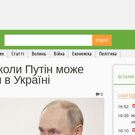
ео
Статті
Волинь
Війна
Економіка
Політика
 коли Путін може
и в Україні
ОСТАННІ
0
СЬОГОД
16:52
16:39
Н
с
16:10