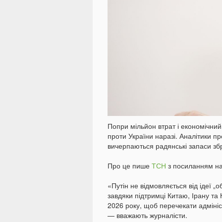
Попри мільйон втрат і економічний
проти України наразі. Аналітики 
вичерпаються радянські запаси збр
Про це пише
ТСН
з посиланням н
«Путін не відмовляється від ідеї „
завдяки підтримці Китаю, Ірану т
2026 року, щоб перечекати адмініс
— вважають журналісти.