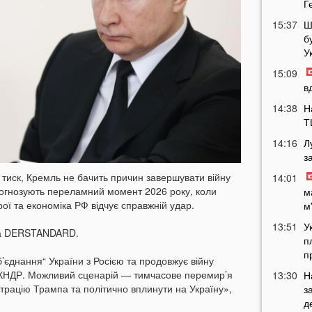
Г
15:37
Ш
б
У
15:09
в
14:38
Н
Т
14:16
Л
з
 тиск, Кремль не бачить причин завершувати війну
14:01
прогнозують переламний момент 2026 року, коли
м
ої та економіка РФ відчує справжній удар.
м
13:51
У
а DERSTANDARD.
п
п
об’єднання“ України з Росією та продовжує війну
а КНДР. Можливий сценарій — тимчасове перемир’я
13:30
Н
трацію Трампа та політично вплинути на Україну»,
з
д