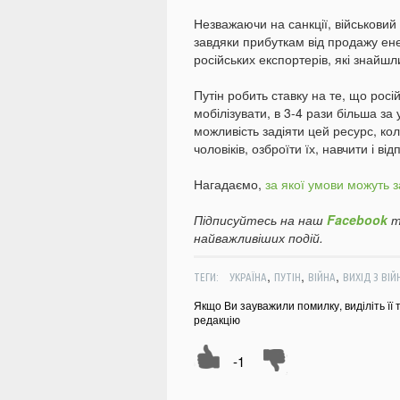
Незважаючи на санкції, військов
завдяки прибуткам від продажу ене
російських експортерів, які знайшл
Путін робить ставку на те, що рос
мобілізувати, в 3-4 рази більша за
можливість задіяти цей ресурс, ко
чоловіків, озброїти їх, навчити і ві
Нагадаємо,
за якої умови можуть 
Підписуйтесь на наш
Facebook
т
найважливіших подій.
,
,
,
ТЕГИ:
УКРАЇНА
ПУТІН
ВІЙНА
ВИХІД З ВІЙ
Якщо Ви зауважили помилку, виділіть її 
редакцію
-1