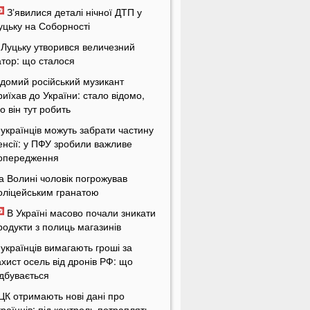
Зʼявилися деталі нічної ДТП у
уцьку на Соборності
 Луцьку утворився величезний
атор: що сталося
ідомий російський музикант
риїхав до України: стало відомо,
о він тут робить
 українців можуть забрати частину
енсії: у ПФУ зробили важливе
опередження
а Волині чоловік погрожував
оліцейським гранатою
В Україні масово почали зникати
родукти з полиць магазинів
 українців вимагають гроші за
ахист осель від дронів РФ: що
ідбувається
ЦК отримають нові дані про
країнців: під контроль потраплять