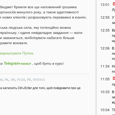
13:01
ий бюджет Кремля все ще наповнений грошима
Л
ргоносіїв минулого року, а також адаптивності
и нових клієнтів і розраховують переважно в юанях.
12:55
У
з
ійська людська сила, яку потенційно можна
12:35
В
 українську, і єдине невідкладне завдання — мати
п
ли заманеться, мобілізувати набагато більше
щ
дправити воювати.
12:06
В
заарештувати Путіна.
п
п
а
Telegram-канал
, щоб бути в курсі
11:34
Н
п
11:05
,
,
,
,
,
НИ
РІК
ЗМІ
РОСІЯ
РФ
ПРОГНОЗ
п
та натисніть Ctrl+Enter для того, щоб повідомити про це
10:33
В
з
в
10:04
Т
у