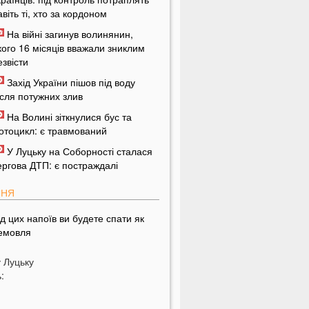
авіть ті, хто за кордоном
На війні загинув волинянин,
кого 16 місяців вважали зниклим
езвісти
Захід України пішов під воду
ісля потужних злив
На Волині зіткнулися бус та
отоцикл: є травмований
У Луцьку на Соборності сталася
ергова ДТП: є постраждалі
ПНЯ
ід цих напоїв ви будете спати як
емовля
ри знаки Зодіаку несподівано
у
Луцьку
озбагатіють найближчим часом
:
азвали 5 побутових справ, які не
ожна робити в суботу та неділю