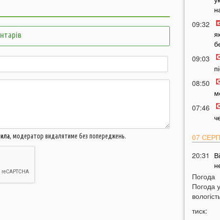
н
09:32
я
ентарів
б
09:03
п
08:50
м
07:46
ч
вила
, модератор видалятиме без попереджень.
07 СЕР
20:31
В
н
Погода
20:17
Т
Погода 
р
вологість
19:49
Н
тиск:
м