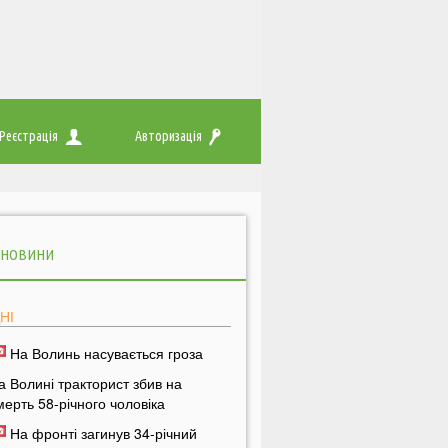
Реєстрація
Авторизація
 НОВИНИ
НІ
На Волинь насувається гроза
а Волині тракторист збив на
мерть 58-річного чоловіка
На фронті загинув 34-річний