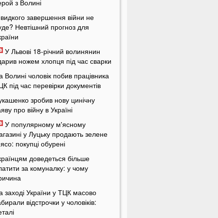
ерой з Волині
видкого завершення війни не
уде? Невтішний прогноз для
країни
У Львові 18-річний волинянин
дарив ножем хлопця під час сварки
а Волині чоловік побив працівника
ЦК під час перевірки документів
укашенко зробив нову цинічну
аяву про війну в Україні
У популярному м'ясному
агазині у Луцьку продають зелене
'ясо: покупці обурені
країнцям доведеться більше
латити за комуналку: у чому
ричина
а заході України у ТЦК масово
абирали відстрочки у чоловіків:
еталі