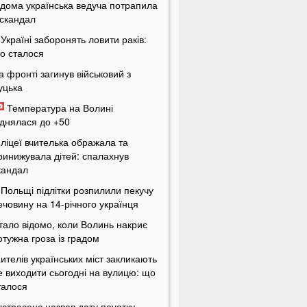
ідома українська ведуча потрапила
 скандал
 Україні заборонять ловити раків:
о сталося
а фронті загинув військовий з
уцька
Температура на Волині
іднялася до +50
 ліцеї вчителька ображала та
ринижувала дітей: спалахнув
кандал
 Польщі підлітки розпилили пекучу
ечовину на 14-річного українця
тало відомо, коли Волинь накриє
отужна гроза із градом
ителів українських міст закликають
е виходити сьогодні на вулицю: що
талося
кстрасенс назвав дату початку