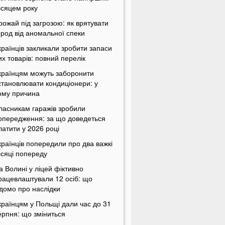
ісяцем року
рожай під загрозою: як врятувати
ород від аномальної спеки
країнців закликали зробити запаси
их товарів: повний перелік
країнцям можуть заборонити
становлювати кондиціонери: у
ому причина
ласникам гаражів зробили
опередження: за що доведеться
латити у 2026 році
країнців попередили про два важкі
ісяці попереду
а Волині у ліцей фіктивно
рацевлаштували 12 осіб: що
ідомо про наслідки
країнцям у Польщі дали час до 31
ерпня: що зміниться