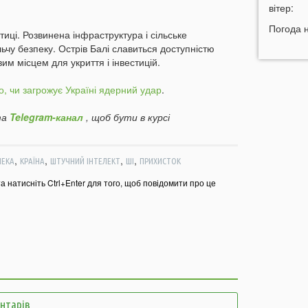
в
вітер:
10:26
«
Погода 
ітиці. Розвинена інфраструктура і сільське
м
чу безпеку. Острів Балі славиться доступністю
м
им місцем для укриття і інвестицій.
п
10:06
о, чи загрожує Україні ядерний удар
.
09:42
Н
а
Telegram-канал
, щоб бути в курсі
д
09:34
Г
с
,
,
,
,
ПЕКА
КРАЇНА
ШТУЧНИЙ ІНТЕЛЕКТ
ШІ
ПРИХИСТОК
09:20
У
та натисніть Ctrl+Enter для того, щоб повідомити про це
а
09:05
Г
б
05 СЕР
21:32
У
ентарів