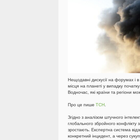
Нещодавні дискусії на форумах і 
місця на планеті у випадку початку
Водночас, які країни та регіони м
Про це пише
ТСН
.
Згідно з аналізом штучного інтеле
глобального збройного конфлікту 
зростають. Експертна система від
конкретний інцидент, а через суку