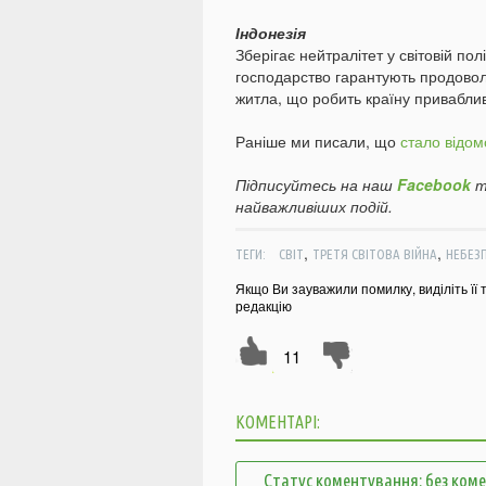
Індонезія
Зберігає нейтралітет у світовій пол
господарство гарантують продоволь
житла, що робить країну приваблив
Раніше ми писали, що
стало відом
Підписуйтесь на наш
Facebook
т
найважливіших подій.
,
,
ТЕГИ:
СВІТ
ТРЕТЯ СВІТОВА ВІЙНА
НЕБЕЗ
Якщо Ви зауважили помилку, виділіть її 
редакцію
11
КОМЕНТАРІ:
Статус коментування: без ком