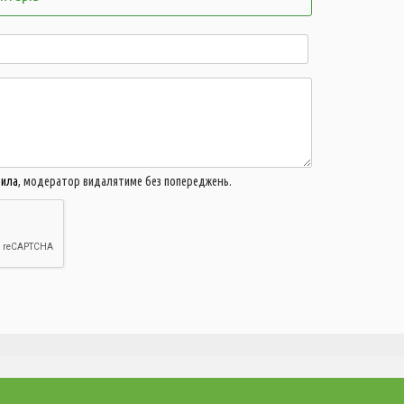
20:21
Ц
4
н
19:51
О
щ
19:20
Щ
н
18:40
В
о
вила
, модератор видалятиме без попереджень.
о
18:09
м
г
17:38
Д
п
з
17:07
Н
п
д