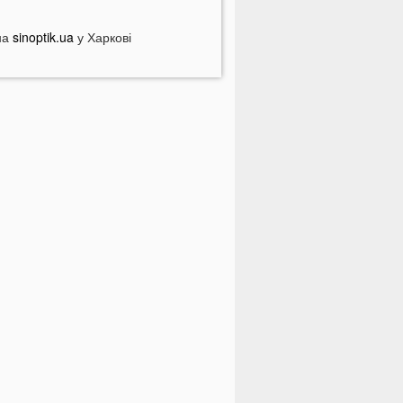
ійськового у СЗЧ
Смерть на дорозі не злякала
на
sinoptik.ua
у Харкові
ажорів»: лучани продовжують
асово скаржитися на нічні
ерегони
На Світязі у воді помітили гадюку
а Волині у річці Стир знайшли тіло
итини
ромаду на Волині відключать від
вітла: відомі дати
країнців попереджають про
номалію 6 серпня
На Волині підтвердили загибель
ероя, який рік вважався зниклим
езвісти
ПНЯ
 Луцьку зафіксували аномалію