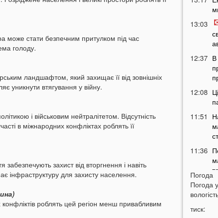
м
13:03
с
ра може стати безпечним притулком під час
а
ема голоду.
12:37
В
п
ірським ландшафтом, який захищає її від зовнішніх
п
яє уникнути втягування у війну.
12:08
Ц
п
літикою і військовим нейтралітетом. Відсутність
11:51
Н
часті в міжнародних конфліктах роблять її
м
с
11:36
П
м
тя забезпечують захист від вторгнення і навіть
т
 має інфраструктуру для захисту населення.
Погода
11:07
Погода 
У
ина)
вологість
б
ніх конфліктів роблять цей регіон менш привабливим
10:50
тиск:
У