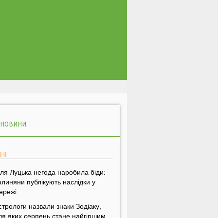
 НОВИНИ
НІ
іля Луцька негода наробила біди:
олиняни публікують наслідки у
ережі
стрологи назвали знаки Зодіаку,
ля яких серпень стане найгіршим