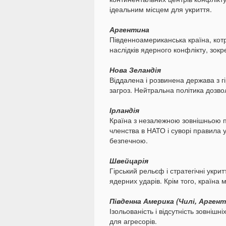
ідеальним місцем для укриття.
Аргентина
Південноамериканська країна, кот
наслідків ядерного конфлікту, зокр
Нова Зеландія
Віддалена і розвинена держава з г
загроз. Нейтральна політика дозвол
Ірландія
Країна з незалежною зовнішньою по
членства в НАТО і суворі правила у
безпечною.
Швейцарія
Гірський рельєф і стратегічні укрит
ядерних ударів. Крім того, країна
Південна Америка (Чилі, Аргент
Ізольованість і відсутність зовніш
для агресорів.