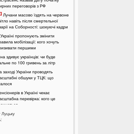
ирних переговорів з РФ
Лучани масово їздять на червоне
вітло навіть після смертельної
варії на Соборності: шокуючі кадри
 Україні пропонують змінити
равила мобілізації: кого хочуть
ризивати першими
іна здивує українців: чи буде
альне по 100 гривень за літр
а заході України проводять
асштабні обшуки у ТЦК: що
талося
енсіонерів в Україні чекає
асштабна перевірка: кого це
оркнеться
у
країну накриє потужна магнітна
Луцьку
:
уря: названі небезпечні дати
 Луцьку на Ковельській затримали