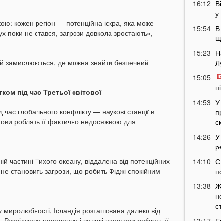
16:12
В
у
ою: кожен регіон — потенційна іскра, яка може
15:54
В
ух поки не стався, загрози довкола зростають», —
щ
15:23
Н
дей замислюються, де можна знайти безпечний
Л
15:05
п
тком під час Третьої світової
14:53
У
д час глобального конфлікту — наукові станції в
п
 умови роблять її фактично недосяжною для
с
14:26
У
р
ій частині Тихого океану, віддалена від потенційних
14:10
С
ї не становить загрози, що робить Фіджі спокійним
п
13:38
Ж
н
с
су миролюбності, Ісландія розташована далеко від
. Розріджене населення і великі простори роблять її
13:17
Е