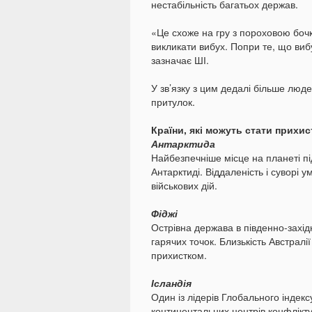
нестабільність багатьох держав.
«Це схоже на гру з пороховою бочк
викликати вибух. Попри те, що виб
зазначає ШІ.
У зв’язку з цим дедалі більше лю
притулок.
Країни, які можуть стати прихис
Антарктида
Найбезпечніше місце на планеті пі
Антарктиді. Віддаленість і суворі
військових дій.
Фіджі
Острівна держава в південно-західн
гарячих точок. Близькість Австралі
прихистком.
Ісландія
Один із лідерів Глобального індек
континентальних центрів конфлікту