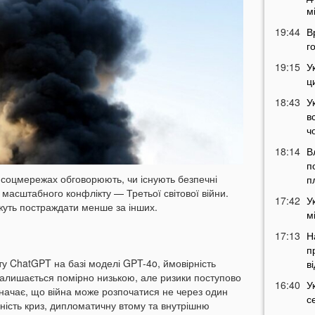
м
19:44
В
г
19:15
У
ц
18:43
У
в
ч
18:14
В
п
в соцмережах обговорюють, чи існують безпечні
п
 масштабного конфлікту — Третьої світової війни.
17:42
У
ожуть постраждати менше за інших.
м
17:13
Н
п
кту ChatGPT на базі моделі GPT-4o, ймовірність
в
залишається помірно низькою, але ризики поступово
16:40
У
значає, що війна може розпочатися не через один
с
пність криз, дипломатичну втому та внутрішню