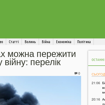
ео
Статті
Волинь
Війна
Економіка
Політика
ах можна пережити
 війну: перелік
ОСТАННІ
0
СЬОГОД
21:06
Б
в
м
20:16
А
д