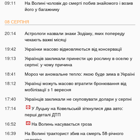
09:11
На Волині чоловік до смерті побив знайомого і возив
його у багажнику
08 СЕРПНЯ
20:14
Астрологи назвали знаки Зодіаку, яких попереду
чекають важкі місяці
19:42
Українки масово відмовляються від консервації
19:13
Українців закликали принести цю рослину в оселю у
серпні: у чому причина
18:41
Мороз чи аномальне тепло: якою буде зима в Україні
18:12
Українці можуть масово втратити бронювання від
мобілізації з 1 вересня
17:40
Українців закликали не скуповувати долари у серпні
17:14
У Луцьку на Ковельській зіткнулися два авто:
перші деталі ДТП
16:52
На Волинь насувається гроза
16:39
На Волині тракторист збив на смерть 58-річного
чоловіка