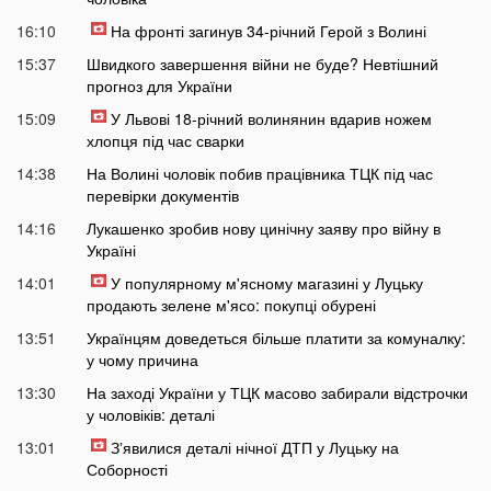
16:10
На фронті загинув 34-річний Герой з Волині
15:37
Швидкого завершення війни не буде? Невтішний
прогноз для України
15:09
У Львові 18-річний волинянин вдарив ножем
хлопця під час сварки
14:38
На Волині чоловік побив працівника ТЦК під час
перевірки документів
14:16
Лукашенко зробив нову цинічну заяву про війну в
Україні
14:01
У популярному м'ясному магазині у Луцьку
продають зелене м'ясо: покупці обурені
13:51
Українцям доведеться більше платити за комуналку:
у чому причина
13:30
На заході України у ТЦК масово забирали відстрочки
у чоловіків: деталі
13:01
Зʼявилися деталі нічної ДТП у Луцьку на
Соборності