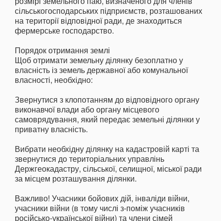
розмірі земельного паю, визначеного для членів
сільськогосподарських підприємств, розташованих
на території відповідної ради, де знаходиться
фермерське господарство.
Порядок отримання землі
Щоб отримати земельну ділянку безоплатно у
власність із земель державної або комунальної
власності, необхідно:
Звернутися з клопотанням до відповідного органу
виконавчої влади або органу місцевого
самоврядування, який передає земельні ділянки у
приватну власність.
Вибрати необхідну ділянку на кадастровій карті та
звернутися до територіальних управлінь
Держгеокадастру, сільської, селищної, міської ради
за місцем розташування ділянки.
Важливо! Учасники бойових дій, інваліди війни,
учасники війни (в тому числі з-поміж учасників
російсько-української війни) та члени сімей