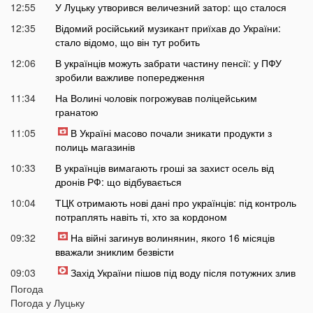
12:55
У Луцьку утворився величезний затор: що сталося
12:35
Відомий російський музикант приїхав до України:
стало відомо, що він тут робить
12:06
В українців можуть забрати частину пенсії: у ПФУ
зробили важливе попередження
11:34
На Волині чоловік погрожував поліцейським
гранатою
11:05
В Україні масово почали зникати продукти з
полиць магазинів
10:33
В українців вимагають гроші за захист осель від
дронів РФ: що відбувається
10:04
ТЦК отримають нові дані про українців: під контроль
потраплять навіть ті, хто за кордоном
09:32
На війні загинув волинянин, якого 16 місяців
вважали зниклим безвісти
09:03
Захід України пішов під воду після потужних злив
Погода
08:50
На Волині зіткнулися бус та мотоцикл: є
Погода у
Луцьку
травмований