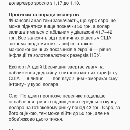
долар/євро зросло з 1,17 до 1,18.
Прогнози та поради експертів
Фінансові аналітики зазначають, що курс євро ще
може піднятися вище позначки 50 грн, а долар
залишатиметься стабільним у діапазоні 41,7–42
грн. Все залежить від політичних рішень у США,
зокрема щодо митних тарифів, а також
макроекономічних показників в Україні — рівня
інфляції та золотовалютних резервів НБУ.
Експерт Андрій Шевчишин звертає увагу на
наближення дедлайну з питання митних тарифів у
США — 9 липня — і пов’язує з цим «американську
інтригу» у курсі долара.
Олег Пендзин прогнозує невелике подальше
ослаблення гривні і підвищення середнього курсу
долара на готівковому ринку понад 42 грн. Євро, за
його оцінкою, теж може дійти до 50 грн, але не
обов’язково цього тижня.