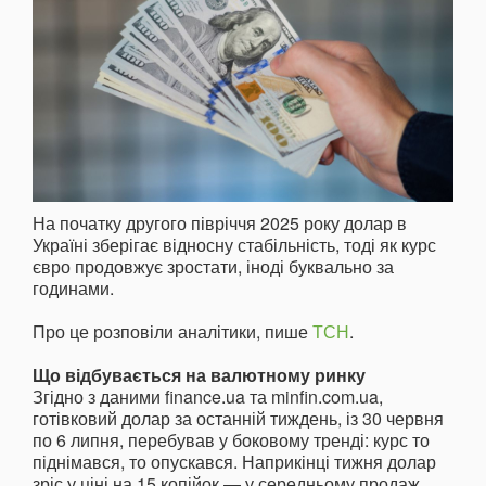
На початку другого півріччя 2025 року долар в
Україні зберігає відносну стабільність, тоді як курс
євро продовжує зростати, іноді буквально за
годинами.
Про це розповіли аналітики, пише
ТСН
.
Що відбувається на валютному ринку
Згідно з даними finance.ua та minfin.com.ua,
готівковий долар за останній тиждень, із 30 червня
по 6 липня, перебував у боковому тренді: курс то
піднімався, то опускався. Наприкінці тижня долар
зріс у ціні на 15 копійок — у середньому продаж