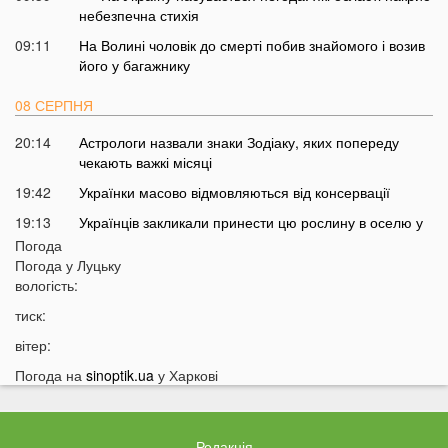
небезпечна стихія
09:11
На Волині чоловік до смерті побив знайомого і возив
його у багажнику
08 СЕРПНЯ
20:14
Астрологи назвали знаки Зодіаку, яких попереду
чекають важкі місяці
19:42
Українки масово відмовляються від консервації
19:13
Українців закликали принести цю рослину в оселю у
серпні: у чому причина
Погода
Погода у
Луцьку
18:41
Мороз чи аномальне тепло: якою буде зима в Україні
вологість:
18:12
Українці можуть масово втратити бронювання від
тиск:
мобілізації з 1 вересня
вітер:
17:40
Українців закликали не скуповувати долари у серпні
Погода на
sinoptik.ua
у Харкові
17:14
У Луцьку на Ковельській зіткнулися два авто:
перші деталі ДТП
16:52
На Волинь насувається гроза
Редакція