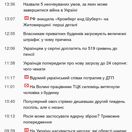
13:36
Назвали 5 неочікуваних умов, за яких може
завершитися війна в Україні
13:07
РФ знищила «Кромберг енд Шуберт» на
Житомирщині: перші деталі
12:35
Власникам приватних будинків загрожують величезні
штрафи: у чому причина
12:06
Українцям у серпні доплатять по 519 гривень до
пенсії
11:38
Українців попередили про нову загрозу до 24 серпня:
чого чекати
11:17
Відомий український співак потрапив у ДТП
11:01
На Волині працівники ТЦК силоміць витягнули
чоловіка з будинку
10:40
Популярний овоч стрімко дешевшає другий тиждень
поспіль, але є нюанс
10:12
Росія може застосувати ядерну зброю? Тривожне
попередження
09:39
На Україну насувається негода: які області накриє