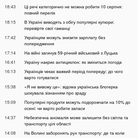
18:43
Ці речі категорично не можна робити 10 серпня:
повний перелік
18:15
В Україні виводять з обігу популярні купюри:
перевірте свої гаманці
17:42
Українцям можуть знизити зарплату без
попередження
17:14
На війні загинув 59-річний військовий з Луцька
16:41
Україну накриє антициклон: як зміниться погода
16:13
Українців чекає важкий період попереду: до чого
варто готуватися
15:38
«Я не вивожу це»: відома українська блогерка
шокувала зізнанням про зраду
15:09
Популярні продукти можуть подорожчати на 10% до
осені: чи варто робити запаси
14:37
Небезпечна аномалія може залишити без світла та
транспорту цілі області
14:08
На Волині заборонять рух транспорту: де та коли