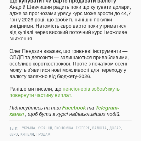
Що купувати і чи варто продавати валюту
Андрій Шевчишин радить поки що купувати долари,
адже за прогнозами уряду курс може зрости до 44,7
грн у 2026 році, що зробить нинішні покупки
вигідними. Натомість євро варто поки утриматися
від купівлі через високий поточний курс і можливе
зниження.
Олег Пендзин вважає, що гривневі інструменти —
ОВДП та депозити — залишаються привабливими,
особливо короткострокові. Проте з початком осені
можуть з’явитися нові можливості для переходу у
валюту залежно від бюджету-2026.
Раніше ми писали, що
пенсіонерів зобов'яжуть
повернути частину виплат.
Підписуйтесь на наш
Facebook
та
Telegram-
канал
, щоб бути в курсі найважливіших подій.
,
,
,
,
,
,
ТЕГИ:
УКРАЇНА
УКРАЇНЦІ
ЕКОНОМІКА
ЕКСПЕРТ
ВАЛЮТА
ДОЛАР
,
,
ЄВРО
КУПІВЛЯ
ПРОДАЖ