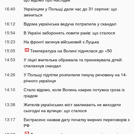
16:40
Українцям у Польщі дали час до 31 серпня: що
зміниться
16:12
Відома українська ведуча потрапила у скандал
15:54
В Україні заборонять ловити раків: що сталося
15:23
На фронті загинув військовий з Луцька
15:05
Температура на Волині піднялася до +50
14:53
У ліцеї вчителька ображала та принижувала дітей:
спалахнув скандал
14:26
У Польщі підлітки розпилили пекучу речовину на 14-
річного українця
14:10
Стало відомо, коли Волинь накриє потужна гроза із
градом
13:38
Жителів українських міст закликають не виходити
сьогодні на вулицю: що сталося
13:17
Екстрасенс назвав дату початку мирних переговорів з
РФ