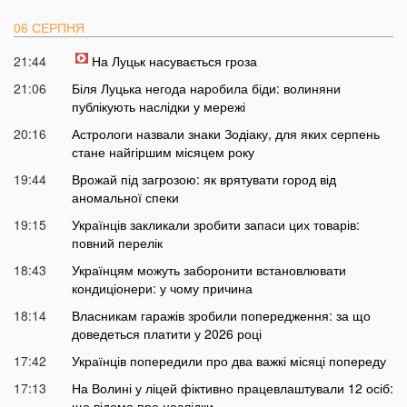
06 СЕРПНЯ
21:44
На Луцьк насувається гроза
21:06
Біля Луцька негода наробила біди: волиняни
публікують наслідки у мережі
20:16
Астрологи назвали знаки Зодіаку, для яких серпень
стане найгіршим місяцем року
19:44
Врожай під загрозою: як врятувати город від
аномальної спеки
19:15
Українців закликали зробити запаси цих товарів:
повний перелік
18:43
Українцям можуть заборонити встановлювати
кондиціонери: у чому причина
18:14
Власникам гаражів зробили попередження: за що
доведеться платити у 2026 році
17:42
Українців попередили про два важкі місяці попереду
17:13
На Волині у ліцей фіктивно працевлаштували 12 осіб:
що відомо про наслідки