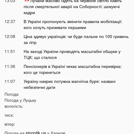
13:03
Лучани масово їздять на червоне світло навіть
після смертельної аварії на Соборності: шокуючі
кадри
12:37
В Україні пропонують змінити правила мобілізації:
кого хочуть призивати першими
12:08
Ціна здивує українців: чи буде пальне по 100 гривень
за літр
11:51
На заході України проводять масштабні обшуки у
ТЦК: що сталося
11:36
Пенсіонерів в Україні чекає масштабна перевірка:
кого це торкнеться
11:07
Україну накриє потужна магнітна буря: названі
небезпечні дати
Погода
10:50
У Луцьку на Ковельській затримали військового у СЗЧ
Погода у
Луцьку
10:26
«Смерть на дорозі не злякала мажорів»: лучани
вологість:
продовжують масово скаржитися на нічні перегони
тиск:
10:06
На Світязі у воді помітили гадюку
вітер:
09:42
На Волині у річці Стир знайшли тіло дитини
Погода на
sinoptik.ua
у Харкові