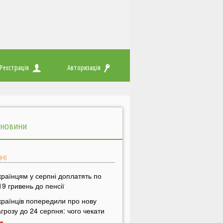
Реєстрація
Авторизація
 НОВИНИ
НІ
країнцям у серпні доплатять по
19 гривень до пенсії
країнців попередили про нову
агрозу до 24 серпня: чого чекати