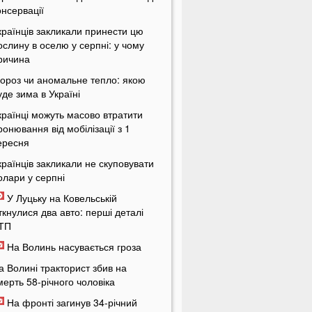
онсервації
країнців закликали принести цю
ослину в оселю у серпні: у чому
ричина
ороз чи аномальне тепло: якою
уде зима в Україні
країнці можуть масово втратити
ронювання від мобілізації з 1
ересня
країнців закликали не скуповувати
олари у серпні
У Луцьку на Ковельській
іткнулися два авто: перші деталі
ТП
На Волинь насувається гроза
а Волині тракторист збив на
мерть 58-річного чоловіка
На фронті загинув 34-річний