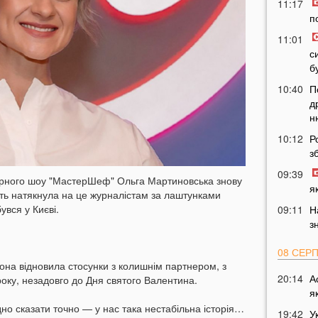
11:17
п
11:01
с
б
10:40
П
д
н
10:12
Р
з
09:39
нарного шоу "МастерШеф" Ольга Мартиновська знову
я
сть натякнула на це журналістам за лаштунками
увся у Києві.
09:11
Н
з
08 СЕР
вона відновила стосунки з колишнім партнером, з
20:14
А
оку, незадовго до Дня святого Валентина.
я
дно сказати точно — у нас така нестабільна історія…
19:42
У