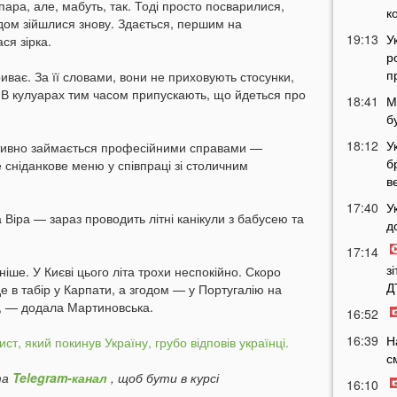
пара, але, мабуть, так. Тоді просто посварилися,
к
одом зійшлися знову. Здається, першим на
19:13
У
ся зірка.
р
п
иває. За її словами, вони не приховують стосунки,
 В кулуарах тим часом припускають, що йдеться про
18:41
М
б
18:12
У
ктивно займається професійними справами —
б
сніданкове меню у співпраці зі столичним
в
17:40
У
 Віра — зараз проводить літні канікули з бабусею та
д
17:14
з
ніше. У Києві цього літа трохи неспокійно. Скоро
Д
де в табір у Карпати, а згодом — у Португалію на
", — додала Мартиновська.
16:52
16:39
Н
ст, який покинув Україну, грубо відповів українці.
с
а
Telegram-канал
, щоб бути в курсі
16:10