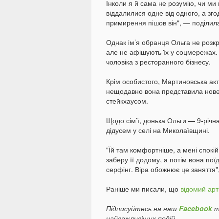
Інколи я й сама не розумію, чи ми 
віддалилися одне від одного, а зг
примирення пішов він", — поділила
Однак ім’я обранця Ольга не розкр
але не афішують їх у соцмережах.
чоловіка з ресторанного бізнесу.
Крім особистого, Мартиновська а
нещодавно вона представила нове 
стейкхаусом.
Щодо сім’ї, донька Ольги — 9-річна
дідусем у селі на Миколаївщині.
"Їй там комфортніше, а мені спокій
заберу її додому, а потім вона пої
серфінг. Віра обожнює це заняття
Раніше ми писали, що
відомий арти
Підписуйтесь на наш
Facebook
т
найважливіших подій.