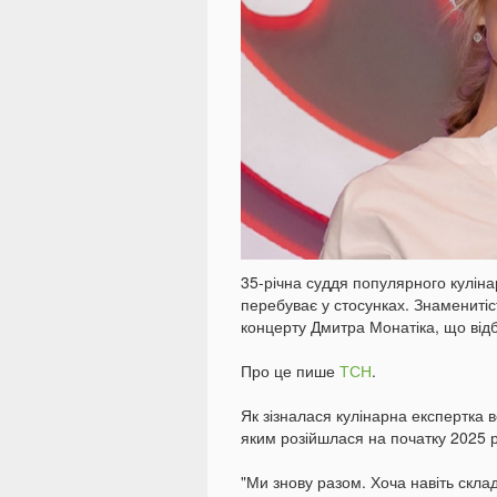
35-річна суддя популярного кулі
перебуває у стосунках. Знамениті
концерту Дмитра Монатіка, що відб
Про це пише
ТСН
.
Як зізналася кулінарна експертка 
яким розійшлася на початку 2025 р
"Ми знову разом. Хоча навіть скла