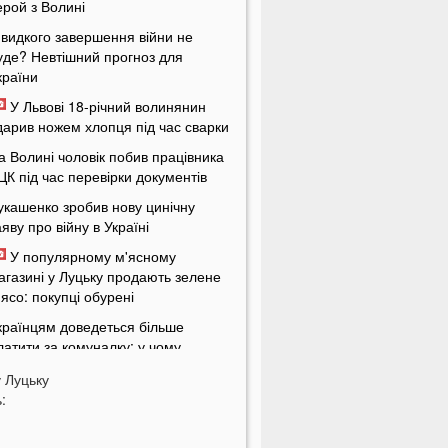
ерой з Волині
видкого завершення війни не
уде? Невтішний прогноз для
країни
У Львові 18-річний волинянин
дарив ножем хлопця під час сварки
а Волині чоловік побив працівника
ЦК під час перевірки документів
укашенко зробив нову цинічну
аяву про війну в Україні
У популярному м'ясному
агазині у Луцьку продають зелене
'ясо: покупці обурені
країнцям доведеться більше
латити за комуналку: у чому
ричина
у
Луцьку
а заході України у ТЦК масово
:
абирали відстрочки у чоловіків:
еталі