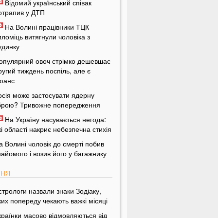
Відомий український співак
отрапив у ДТП
На Волині працівники ТЦК
иломіць витягнули чоловіка з
удинку
опулярний овоч стрімко дешевшає
ругий тиждень поспіль, але є
юанс
осія може застосувати ядерну
брою? Тривожне попередження
На Україну насувається негода:
кі області накриє небезпечна стихія
а Волині чоловік до смерті побив
найомого і возив його у багажнику
ПНЯ
стрологи назвали знаки Зодіаку,
ких попереду чекають важкі місяці
країнки масово відмовляються від