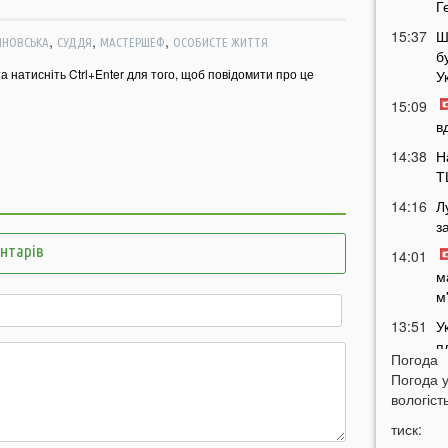
Г
15:37
Ш
,
,
,
ИНОВСЬКА
СУДДЯ
МАСТЕРШЕФ
ОСОБИСТЕ ЖИТТЯ
б
та натисніть Ctrl+Enter для того, щоб повідомити про це
У
15:09
в
14:38
Н
Т
14:16
Л
з
ентарів
14:01
м
м
13:51
У
п
Погода
п
Погода 
13:30
Н
вологість
з
тиск:
д