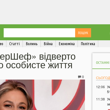
ео
Статті
Волинь
Війна
Економіка
Політика
ерШеф» відверто
о особисте життя
ОСТАННІ
0
СЬОГОД
12:06
У
5
11:38
У
з