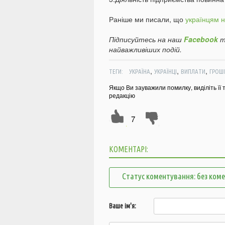
Раніше ми писали, що
українцям н
Підписуйтесь на наш
Facebook
т
найважливіших подій.
,
,
,
ТЕГИ:
УКРАЇНА
УКРАЇНЦІ
ВИПЛАТИ
ГРОШІ
Якщо Ви зауважили помилку, виділіть її 
редакцію
7
КОМЕНТАРІ:
Статус коментування: без ком
Ваше ім'я: