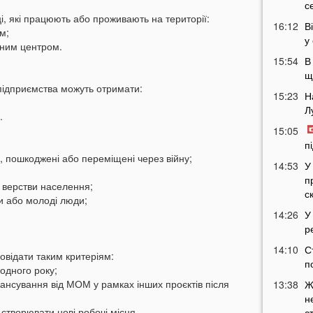
с
, які працюють або проживають на території:
16:12
В
м;
у
сним центром.
15:54
В
щ
 підприємства можуть отримати:
15:23
Н
Л
.
15:05
п
, пошкоджені або переміщені через війну;
14:53
У
п
і верстви населення;
с
и або молоді люди;
14:26
У
р
14:10
С
повідати таким критеріям:
п
одного року;
ансування від МОМ у рамках інших проєктів після
13:38
Ж
н
 створювати нові робочі місця.
с