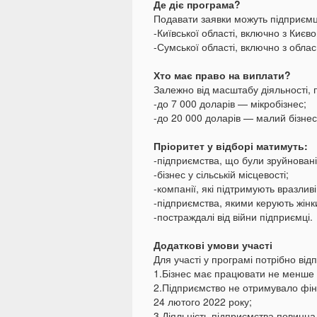
Де діє програма?
Подавати заявки можуть підприємці
-Київської області, включно з Києво
-Сумської області, включно з обла
Хто має право на виплати?
Залежно від масштабу діяльності,
-до 7 000 доларів — мікробізнес;
-до 20 000 доларів — малий бізнес
Пріоритет у відборі матимуть:
-підприємства, що були зруйновані
-бізнес у сільській місцевості;
-компанії, які підтримують вразлив
-підприємства, якими керують жінк
-постраждалі від війни підприємці.
Додаткові умови участі
Для участі у програмі потрібно від
1.Бізнес має працювати не менше 
2.Підприємство не отримувало фін
24 лютого 2022 року;
3.Діяльність підприємства повинна