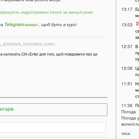
13:17
Е
арахують недоотримані пенсії за минулі роки.
м
а
Telegram-канал
, щоб бути в курсі
13:03
с
а
,
,
,
ДОПОМОГА
ЕКОНОМІКА
БІЗНЕС
12:37
В
п
та натисніть Ctrl+Enter для того, щоб повідомити про це
п
12:08
Ц
п
11:51
Н
м
с
11:36
П
ентарів
Погода
м
Погода 
т
вологість
11:07
У
тиск:
б