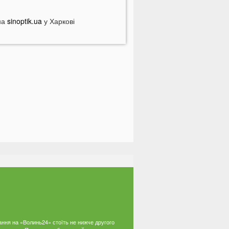
 Луцьку на Ковельській затримали
ійськового у СЗЧ
на
sinoptik.ua
у Харкові
Смерть на дорозі не злякала
ажорів»: лучани продовжують
асово скаржитися на нічні
ерегони
На Світязі у воді помітили гадюку
а Волині у річці Стир знайшли тіло
итини
ромаду на Волині відключать від
вітла: відомі дати
країнців попереджають про
номалію 6 серпня
На Волині підтвердили загибель
ероя, який рік вважався зниклим
езвісти
ПНЯ
ання на «Волинь24» стоїть не нижче другого