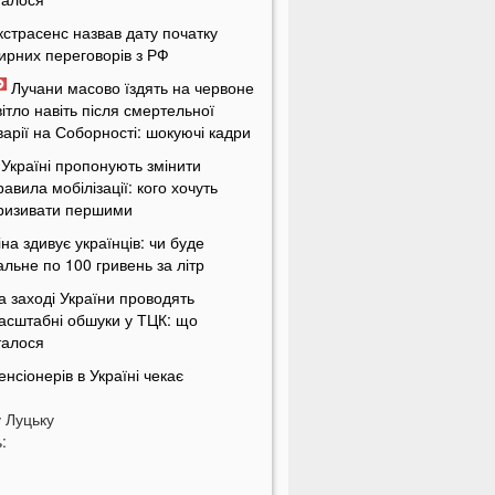
кстрасенс назвав дату початку
ирних переговорів з РФ
Лучани масово їздять на червоне
вітло навіть після смертельної
варії на Соборності: шокуючі кадри
 Україні пропонують змінити
равила мобілізації: кого хочуть
ризивати першими
іна здивує українців: чи буде
альне по 100 гривень за літр
а заході України проводять
асштабні обшуки у ТЦК: що
талося
енсіонерів в Україні чекає
асштабна перевірка: кого це
у
оркнеться
Луцьку
:
країну накриє потужна магнітна
уря: названі небезпечні дати