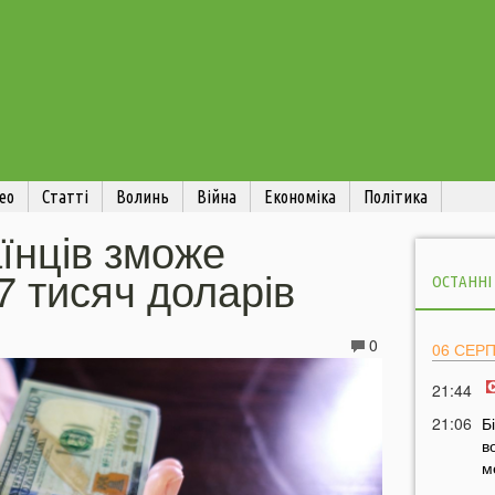
ео
Статті
Волинь
Війна
Економіка
Політика
їнців зможе
7 тисяч доларів
ОСТАННІ
0
06 СЕР
21:44
21:06
Б
в
м