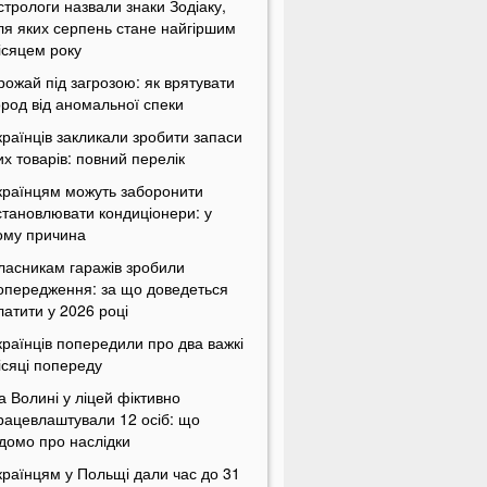
стрологи назвали знаки Зодіаку,
ля яких серпень стане найгіршим
ісяцем року
рожай під загрозою: як врятувати
ород від аномальної спеки
країнців закликали зробити запаси
их товарів: повний перелік
країнцям можуть заборонити
становлювати кондиціонери: у
ому причина
ласникам гаражів зробили
опередження: за що доведеться
латити у 2026 році
країнців попередили про два важкі
ісяці попереду
а Волині у ліцей фіктивно
рацевлаштували 12 осіб: що
ідомо про наслідки
країнцям у Польщі дали час до 31