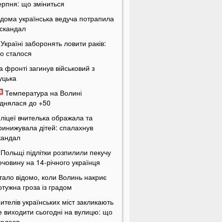
ерпня: що зміниться
ідома українська ведуча потрапила
 скандал
 Україні заборонять ловити раків:
о сталося
а фронті загинув військовий з
уцька
Температура на Волині
іднялася до +50
 ліцеї вчителька ображала та
ринижувала дітей: спалахнув
кандал
 Польщі підлітки розпилили пекучу
ечовину на 14-річного українця
тало відомо, коли Волинь накриє
отужна гроза із градом
ителів українських міст закликають
е виходити сьогодні на вулицю: що
талося