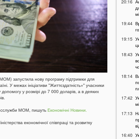
20:16
А
д
м
19:44
В
г
19:15
У
ц
18:43
У
в
ч
18:14
В
 (МОМ) запустила нову програму підтримки для
п
аїні. У межах ініціативи "Життєздатність+" учасники
п
допомогу у розмірі до 7 000 доларів, а в деяких
ів.
17:42
У
м
ресслужби МОМ, пишуть
Економічні Новини.
17:13
Н
п
ністерства економічної співпраці та розвитку
в
16:40
У