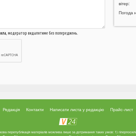
10:50
вітер:
У
в
Погода 
10:26
«
м
м
вила
, модератор видалятиме без попереджень.
п
10:06
09:42
Н
д
09:34
Г
с
09:20
У
а
09:05
Г
Редакція
Контакти
Написати листа у редакцію
Прайс-лист
б
05 СЕР
ткова перепублікація матеріалів можлива лише за дотримання таких умов: 1) гіперпосил