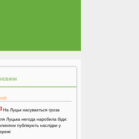
 НОВИНИ
ПНЯ
На Луцьк насувається гроза
іля Луцька негода наробила біди:
олиняни публікують наслідки у
ережі