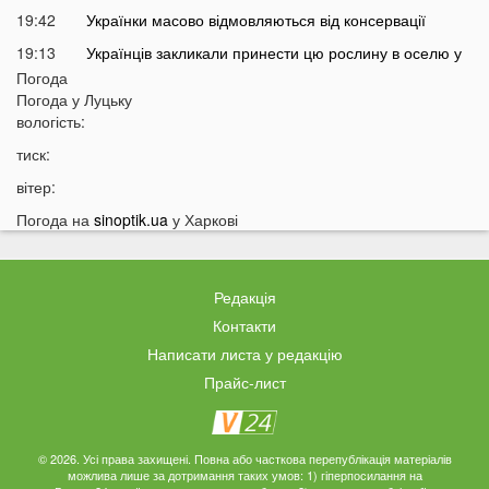
19:42
Українки масово відмовляються від консервації
19:13
Українців закликали принести цю рослину в оселю у
серпні: у чому причина
Погода
Погода у
Луцьку
18:41
Мороз чи аномальне тепло: якою буде зима в Україні
вологість:
18:12
Українці можуть масово втратити бронювання від
тиск:
мобілізації з 1 вересня
вітер:
17:40
Українців закликали не скуповувати долари у серпні
Погода на
sinoptik.ua
у Харкові
17:14
У Луцьку на Ковельській зіткнулися два авто:
перші деталі ДТП
16:52
На Волинь насувається гроза
Редакція
16:39
На Волині тракторист збив на смерть 58-річного
Контакти
чоловіка
Написати листа у редакцію
16:10
На фронті загинув 34-річний Герой з Волині
Прайс-лист
15:37
Швидкого завершення війни не буде? Невтішний
прогноз для України
15:09
У Львові 18-річний волинянин вдарив ножем
© 2026. Усі права захищені. Повна або часткова перепублікація матеріалів
можлива лише за дотримання таких умов: 1) гіперпосилання на
хлопця під час сварки