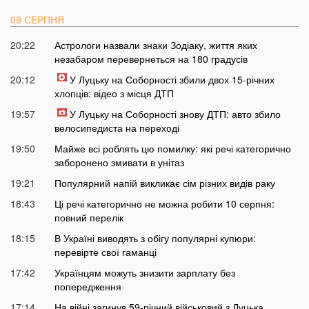
09 СЕРПНЯ
20:22
Астрологи назвали знаки Зодіаку, життя яких
незабаром перевернеться на 180 градусів
20:12
У Луцьку на Соборності збили двох 15-річних
хлопців: відео з місця ДТП
19:57
У Луцьку на Соборності знову ДТП: авто збило
велосипедиста на переході
19:50
Майже всі роблять цю помилку: які речі категорично
заборонено змивати в унітаз
19:21
Популярний напій викликає сім різних видів раку
18:43
Ці речі категорично не можна робити 10 серпня:
повний перелік
18:15
В Україні виводять з обігу популярні купюри:
перевірте свої гаманці
17:42
Українцям можуть знизити зарплату без
попередження
17:14
На війні загинув 59-річний військовий з Луцька