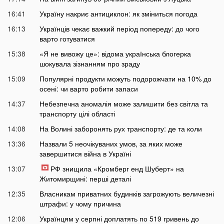
16:41
Україну накриє антициклон: як зміниться погода
16:13
Українців чекає важкий період попереду: до чого
варто готуватися
15:38
«Я не вивожу це»: відома українська блогерка
шокувала зізнанням про зраду
15:09
Популярні продукти можуть подорожчати на 10% до
осені: чи варто робити запаси
14:37
Небезпечна аномалія може залишити без світла та
транспорту цілі області
14:08
На Волині заборонять рух транспорту: де та коли
13:36
Назвали 5 неочікуваних умов, за яких може
завершитися війна в Україні
13:07
РФ знищила «Кромберг енд Шуберт» на
Житомирщині: перші деталі
12:35
Власникам приватних будинків загрожують величезні
штрафи: у чому причина
12:06
Українцям у серпні доплатять по 519 гривень до