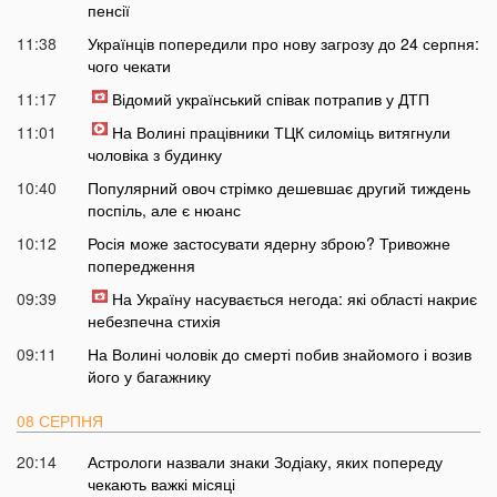
пенсії
11:38
Українців попередили про нову загрозу до 24 серпня:
чого чекати
11:17
Відомий український співак потрапив у ДТП
11:01
На Волині працівники ТЦК силоміць витягнули
чоловіка з будинку
10:40
Популярний овоч стрімко дешевшає другий тиждень
поспіль, але є нюанс
10:12
Росія може застосувати ядерну зброю? Тривожне
попередження
09:39
На Україну насувається негода: які області накриє
небезпечна стихія
09:11
На Волині чоловік до смерті побив знайомого і возив
його у багажнику
08 СЕРПНЯ
20:14
Астрологи назвали знаки Зодіаку, яких попереду
чекають важкі місяці