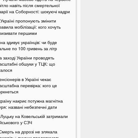
вітло навіть після смертельної
варії на Соборності: шокуючі кадри
 Україні пропонують змінити
равила мобілізації: кого хочуть
ризивати першими
іна здивує українців: чи буде
альне по 100 гривень за літр
а заході України проводять
асштабні обшуки у ТЦК: що
талося
енсіонерів в Україні чекає
асштабна перевірка: кого це
оркнеться
країну накриє потужна магнітна
уря: названі небезпечні дати
 Луцьку на Ковельській затримали
ійськового у СЗЧ
Смерть на дорозі не злякала
ажорів»: лучани продовжують