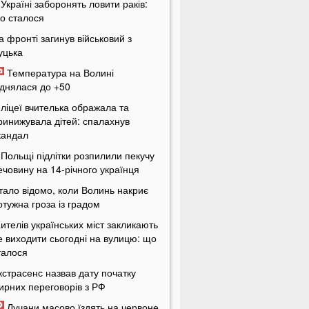
 Україні заборонять ловити раків:
о сталося
а фронті загинув військовий з
уцька
Температура на Волині
іднялася до +50
 ліцеї вчителька ображала та
ринижувала дітей: спалахнув
кандал
 Польщі підлітки розпилили пекучу
ечовину на 14-річного українця
тало відомо, коли Волинь накриє
отужна гроза із градом
ителів українських міст закликають
е виходити сьогодні на вулицю: що
талося
кстрасенс назвав дату початку
ирних переговорів з РФ
Лучани масово їздять на червоне