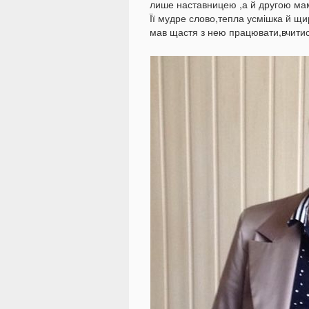
лише наставницею ,а й другою ма
Її мудре слово,тепла усмішка й щи
мав щастя з нею працювати,вчитися