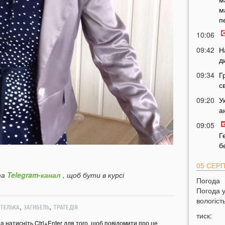
м
п
10:06
09:42
Н
д
09:34
Г
с
09:20
У
а
09:05
Г
б
05 СЕР
а
Telegram-канал
, щоб бути в курсі
Погода
21:32
У
Погода 
20:21
Ц
вологість
,
,
ТЕЛЬКА
ЗАГИБЕЛЬ
ТРАГЕДІЯ
4
тиск:
н
та натисніть Ctrl+Enter для того, щоб повідомити про це