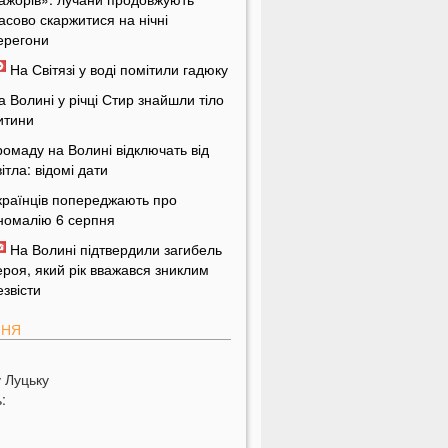
асово скаржитися на нічні
ерегони
На Світязі у воді помітили гадюку
а Волині у річці Стир знайшли тіло
итини
ромаду на Волині відключать від
вітла: відомі дати
країнців попереджають про
номалію 6 серпня
На Волині підтвердили загибель
ероя, який рік вважався зниклим
езвісти
ПНЯ
 Луцьку зафіксували аномалію
у
Луцьку
і продукти потрібно викинути через
:
8 годин: вони можуть бути
ебезпечними