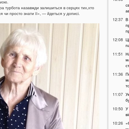
мою.
с
ра турбота назавжди залишиться в серцях тих,хто
а
 чи просто знати її», — йдеться у дописі.
12:37
В
п
п
12:08
Ц
п
11:51
Н
м
с
11:36
П
м
т
11:07
У
б
10:50
У
в
10:26
«
м