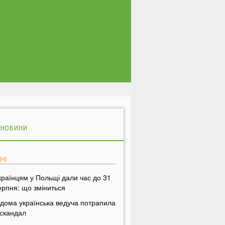
 НОВИНИ
НІ
країнцям у Польщі дали час до 31
ерпня: що зміниться
ідома українська ведуча потрапила
 скандал