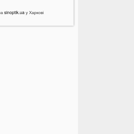
дну категорію людей закликали
одня пити каву: кого це стосується
на
sinoptik.ua
у Харкові
о категорично заборонено робити
а Яблучний Спас: повний перелік
одіїв в Україні можуть
штрафувати на 1190 гривень за
дну дрібницю
На Волині рясно ростуть
аслюки: показали місце, де шукати
риби
еякі продукти можуть зникнути з
олиць магазинів: які міста під
агрозою
а заході України працівник ТЦК
рикував чоловіка кайданками до
рабини на всю ніч
к змінюється обличчя після
рекетів та чому покращується
иметрія овалу?