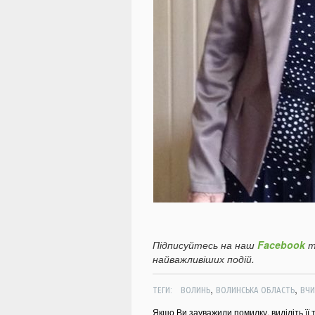
Підписуйтесь на наш
Facebook
т
найважливіших подій.
,
,
ТЕГИ:
ВОЛИНЬ
ВОЛИНСЬКА ОБЛАСТЬ
ВЧИ
Якщо Ви зауважили помилку, виділіть її 