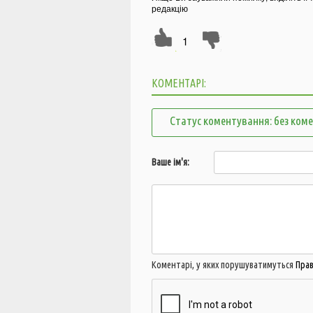
редакцію
1
КОМЕНТАРІ:
Статус коментування: без ком
Ваше ім'я:
Коментарі, у яких порушуватимуться
Пра