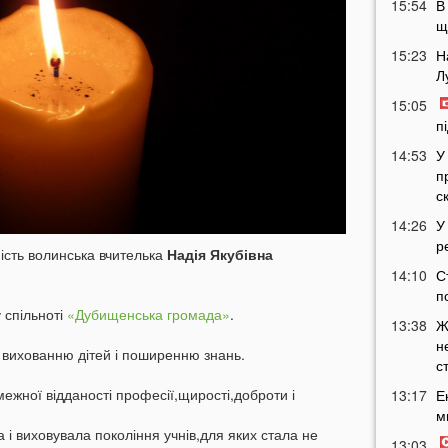
15:54
В
щ
15:23
Н
Л
15:05
п
14:53
У
п
с
14:26
У
р
ність волинська вчителька
Надія Якубівна
14:10
С
п
 спільноті
«Дубищенська громада»
.
13:38
Ж
н
, вихованню дітей і поширенню знань.
с
межної відданості професії,щирості,доброти і
13:17
Е
м
а і виховувала покоління учнів,для яких стала не
13:03