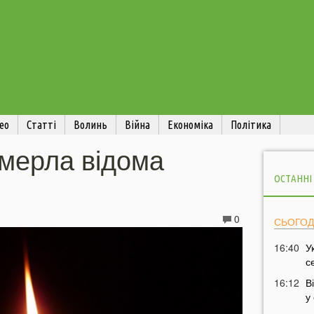
ео
Статті
Волинь
Війна
Економіка
Політика
омерла відома
ОСТАННІ
0
СЬОГОД
16:40
У
с
16:12
В
у