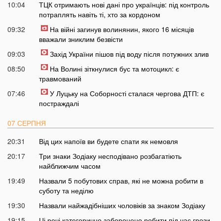
10:04
ТЦК отримають нові дані про українців: під контроль
потраплять навіть ті, хто за кордоном
09:32
На війні загинув волинянин, якого 16 місяців
вважали зниклим безвісти
09:03
Захід України пішов під воду після потужних злив
08:50
На Волині зіткнулися бус та мотоцикл: є
травмований
07:46
У Луцьку на Соборності сталася чергова ДТП: є
постраждалі
07 СЕРПНЯ
20:31
Від цих напоїв ви будете спати як немовля
20:17
Три знаки Зодіаку несподівано розбагатіють
найближчим часом
19:49
Назвали 5 побутових справ, які не можна робити в
суботу та неділю
19:30
Назвали найжадібніших чоловіків за знаком Зодіаку
19:15
Ці речі категорично заборонено робити під час грози