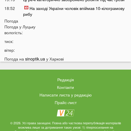
18:52
На заході України чоловік впіймав 10-кілограмову
рибу
Погода
18:28
Українці можуть вивести гроші з мобільного рахунку
Погода у
Луцьку
на картку, але є важлива умова
вологість:
18:12
Отримав переказ на картку? Штраф 34 тисячі
тиск:
гривень
вітер:
17:53
Затяжна війна та важка зима: тривожний прогноз для
України
Погода на
sinoptik.ua
у Харкові
17:36
На Волині військові ТЦК вибили вікно авто у
присутності поліції
Редакція
17:11
На Волині жінка під час сварки вдарила чоловіка
ножем: чим усе закінчилося
Контакти
Написати листа у редакцію
16:38
Стало відомо, чи накриє Волинь негода найближчим
часом
Прайс-лист
16:10
До Луцька «на щиті» повернеться 43-річний Герой
15:51
ПриватБанк списує з карток українців по 200 гривень:
© 2026. Усі права захищені. Повна або часткова перепублікація матеріалів
у чому причина
можлива лише за дотримання таких умов: 1) гіперпосилання на