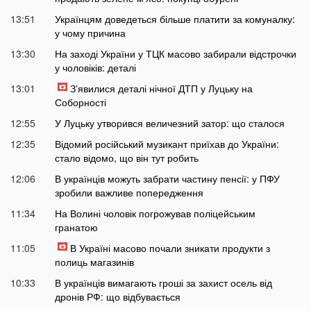
13:51
Українцям доведеться більше платити за комуналку:
у чому причина
13:30
На заході України у ТЦК масово забирали відстрочки
у чоловіків: деталі
13:01
Зʼявилися деталі нічної ДТП у Луцьку на
Соборності
12:55
У Луцьку утворився величезний затор: що сталося
12:35
Відомий російський музикант приїхав до України:
стало відомо, що він тут робить
12:06
В українців можуть забрати частину пенсії: у ПФУ
зробили важливе попередження
11:34
На Волині чоловік погрожував поліцейським
гранатою
11:05
В Україні масово почали зникати продукти з
полиць магазинів
10:33
В українців вимагають гроші за захист осель від
дронів РФ: що відбувається