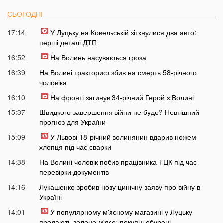
СЬОГОДНІ
17:14
У Луцьку на Ковельській зіткнулися два авто:
перші деталі ДТП
16:52
На Волинь насувається гроза
16:39
На Волині тракторист збив на смерть 58-річного
чоловіка
16:10
На фронті загинув 34-річний Герой з Волині
15:37
Швидкого завершення війни не буде? Невтішний
прогноз для України
15:09
У Львові 18-річний волинянин вдарив ножем
хлопця під час сварки
14:38
На Волині чоловік побив працівника ТЦК під час
перевірки документів
14:16
Лукашенко зробив нову цинічну заяву про війну в
Україні
14:01
У популярному м'ясному магазині у Луцьку
продають зелене м'ясо: покупці обурені