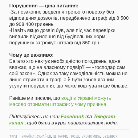
Порушення — ціна питання:
-За незаконне зведення третього поверху без
відповідних дозволів, передбачено штраф від 8 500
до 908 400 гривень.
-Навіть якщо дозвіл був, але під час перевірки
виявили відхилення від будівельних норм,
порушнику загрожує штраф від 850 грн.
Чому це важливо:
Багато хто нехтує необхідністю погоджень, адже
вважає, що на власному подвір’ї — «господар сам
собі закон». Однак за таку самодіяльність можна не
лише отримати штраф, а й бути зобов’язаним
усунути порушення, що може коштувати ще більше.
Раніше ми писали, що
водії в Україні можуть
масово отримати штрафи: у чому причина.
Підписуйтесь на наш
Facebook
та
Telegram-
канал
, щоб бути в курсі найважливіших подій.
,
,
,
,
,
,
ТЕГИ:
УКРАЇНА
УКРАЇНЦІ
ШТРАФИ
ГРОШІ
ЕКОНОМІКА
БУДИНОК