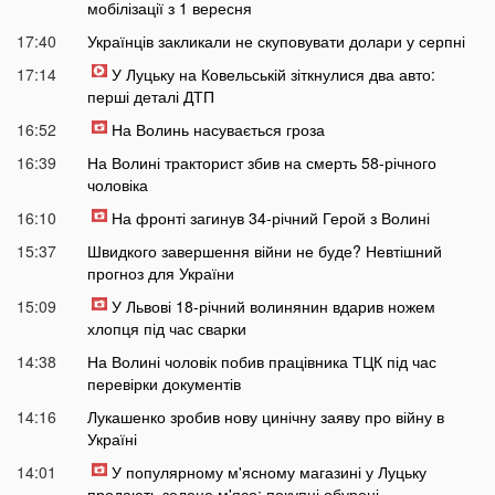
мобілізації з 1 вересня
17:40
Українців закликали не скуповувати долари у серпні
17:14
У Луцьку на Ковельській зіткнулися два авто:
перші деталі ДТП
16:52
На Волинь насувається гроза
16:39
На Волині тракторист збив на смерть 58-річного
чоловіка
16:10
На фронті загинув 34-річний Герой з Волині
15:37
Швидкого завершення війни не буде? Невтішний
прогноз для України
15:09
У Львові 18-річний волинянин вдарив ножем
хлопця під час сварки
14:38
На Волині чоловік побив працівника ТЦК під час
перевірки документів
14:16
Лукашенко зробив нову цинічну заяву про війну в
Україні
14:01
У популярному м'ясному магазині у Луцьку
продають зелене м'ясо: покупці обурені