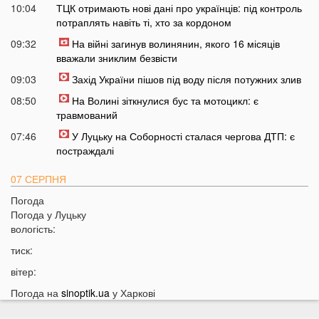
10:04
ТЦК отримають нові дані про українців: під контроль
потраплять навіть ті, хто за кордоном
09:32
На війні загинув волинянин, якого 16 місяців
вважали зниклим безвісти
09:03
Захід України пішов під воду після потужних злив
08:50
На Волині зіткнулися бус та мотоцикл: є
травмований
07:46
У Луцьку на Соборності сталася чергова ДТП: є
постраждалі
07 СЕРПНЯ
Погода
20:31
Від цих напоїв ви будете спати як немовля
Погода у
Луцьку
20:17
Три знаки Зодіаку несподівано розбагатіють
вологість:
найближчим часом
тиск:
19:49
Назвали 5 побутових справ, які не можна робити в
вітер:
суботу та неділю
Погода на
sinoptik.ua
у Харкові
19:30
Назвали найжадібніших чоловіків за знаком Зодіаку