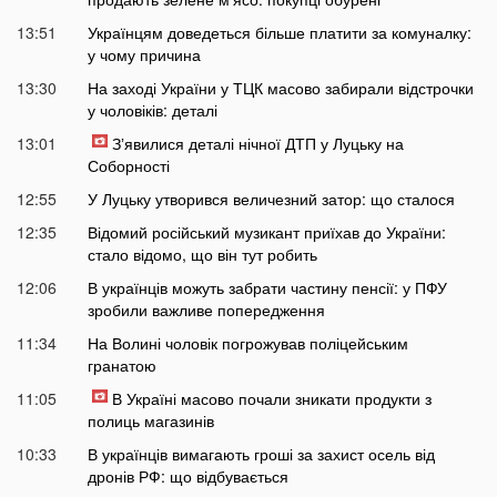
13:51
Українцям доведеться більше платити за комуналку:
у чому причина
13:30
На заході України у ТЦК масово забирали відстрочки
у чоловіків: деталі
13:01
Зʼявилися деталі нічної ДТП у Луцьку на
Соборності
12:55
У Луцьку утворився величезний затор: що сталося
12:35
Відомий російський музикант приїхав до України:
стало відомо, що він тут робить
12:06
В українців можуть забрати частину пенсії: у ПФУ
зробили важливе попередження
11:34
На Волині чоловік погрожував поліцейським
гранатою
11:05
В Україні масово почали зникати продукти з
полиць магазинів
10:33
В українців вимагають гроші за захист осель від
дронів РФ: що відбувається