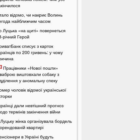
акінчилося
тало відомо, чи накриє Волинь
егода найближчим часом
о Луцька «на щиті» повернеться
3-річний Герой
риватБанк списує з карток
країнців по 200 гривень: у чому
ричина
Працівники «Нової пошти»
ваброю виштовхали собаку з
ідділення у аномальну спеку
омер чоловік відомої української
кторки
країнці дали невтішний прогноз
одо термінів закінчення війни
 Луцьку жінка організувала бордель
 орендованій квартирі
енсіонери в Україні будуть