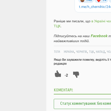
Раніше ми писали, що
в Україні ч
ТЦК
.
Підписуйтесь на наш
Facebook
т
найважливіших подій.
,
,
,
,
ТЕГИ:
УКРАЇНА
ЧЕРНІГІВ
ТЦК
НАПАД
ЧО
Якщо Ви зауважили помилку, виділіть її 
редакцію
-2
КОМЕНТАРІ:
Статус коментування: без ком