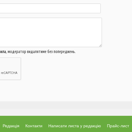
м
17:13
Н
п
в
16:40
У
с
16:12
В
у
вила
, модератор видалятиме без попереджень.
15:54
В
щ
15:23
Н
Л
15:05
п
14:53
У
п
с
14:26
У
Редакція
Контакти
Написати листа у редакцію
Прайс-лист
р