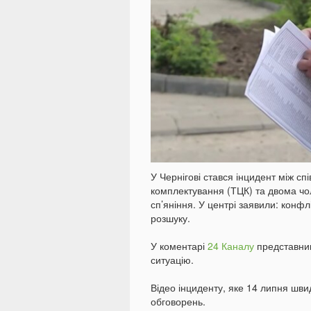
У Чернігові стався інцидент між с
комплектування (ТЦК) та двома чол
сп’яніння. У центрі заявили: конф
розшуку.
У коментарі
24 Каналу
представник
ситуацію.
Відео інциденту, яке 14 липня шв
обговорень.