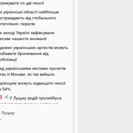
тримувати по дві пенсії
кі українські області найбільше
остраждають від глобального
отепління: перелік
а заході Україні зафіксували
асове нашестя аномалії
ідомих українських артистів можуть
озбавити бронювання від
обілізації
ад українськими містами пролетів
ітак із Москви: як так вийшло
країнцям можуть підвищити пенсії
а 54%
У Луцьку водій тролейбуса
роігнорував хвилину мовчання
у
а Волині від удару блискавки
Луцьку
:
агорілися дві споруди
Українцям масово надсилають