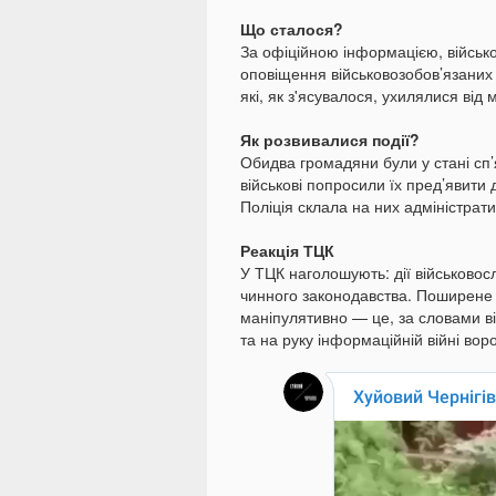
Що сталося?
За офіційною інформацією, військо
оповіщення військовозобов’язаних 
які, як з'ясувалося, ухилялися від 
Як розвивалися події?
Обидва громадяни були у стані сп’
військові попросили їх пред’явити 
Поліція склала на них адміністрати
Реакція ТЦК
У ТЦК наголошують: дії військовос
чинного законодавства. Поширене в
маніпулятивно — це, за словами в
та на руку інформаційній війні воро