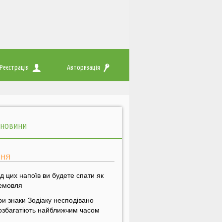
Реєстрація
Авторизація
 НОВИНИ
ПНЯ
ід цих напоїв ви будете спати як
емовля
ри знаки Зодіаку несподівано
озбагатіють найближчим часом