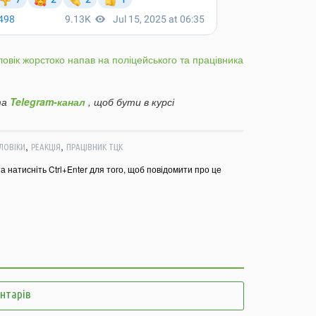
21:44
21:06
Б
в
оловік жорстоко напав на поліцейського та працівника
м
20:16
А
д
а
Telegram-канал
, щоб бути в курсі
м
19:44
В
,
,
г
ЛОВІКИ
РЕАКЦІЯ
ПРАЦІВНИК ТЦК
19:15
У
та натисніть Ctrl+Enter для того, щоб повідомити про це
ц
18:43
У
в
ч
18:14
В
п
п
ентарів
17:42
У