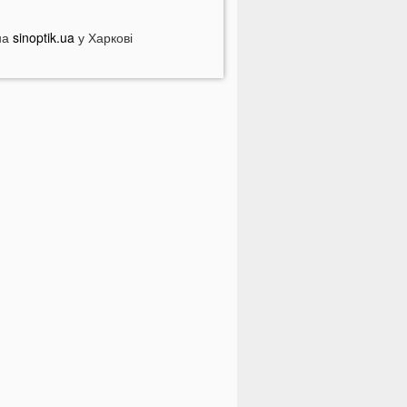
ебезпечні анонімні листи
країні загрожує дефіцит води: які
на
sinoptik.ua
у Харкові
егіони під загрозою
оловік кинув гранату в кабінет
омунальників через платіжку:
еталі
На полігоні помер відомий
итячий лікар із заходу України
олинян попереджають про
ерйозну небезпеку на трасі біля
уцька
На Волині негода наробила
иха: показали наслідки
 Луцьку зафіксували нову
номалію
На війні загинули двоє військових
 Волині
ПНЯ