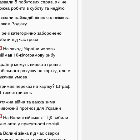
азвали 5 побутових справ, які не
ожна робити в суботу та неділю
азвали найжадібніших чоловіків за
наком Зодіаку
і речі категорично заборонено
обити під час грози
На заході України чоловік
піймав 10-кілограмову рибу
країнці можуть вивести гроші з
обільного рахунку на картку, але є
ажлива умова
тримав переказ на картку? Штраф
4 тисячі гривень
атяжна війна та важка зима:
ривожний прогноз для України
На Волині військові ТЦК вибили
ікно авто у присутності поліції
а Волині жінка під час сварки
дарила чоловіка ножем: чим усе