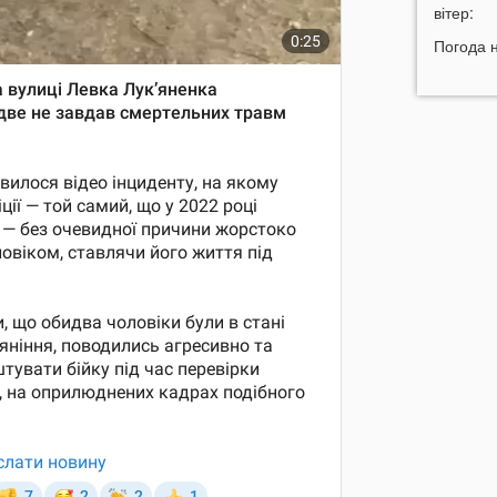
н
вітер:
11:45
У
Погода 
р
11:27
Ч
к
д
11:06
д
10:40
В
с
Л
10:15
л
09:47
У
а
09:16
з
06 СЕР