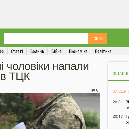
ео
Статті
Волинь
Війна
Економіка
Політика
ні чоловіки напали
ів ТЦК
ОСТАННІ
0
07 СЕР
20:31
В
н
20:17
Т
р