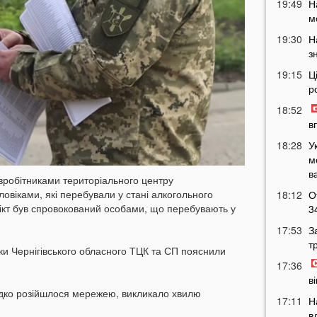
19:49
Н
м
19:30
Н
з
19:15
Ц
р
18:52
в
18:28
У
м
в
півробітниками територіального центру
овіками, які перебували у стані алкогольного
18:12
О
лікт був спровокований особами, що перебувають у
3
17:53
З
т
и Чернігівського обласного ТЦК та СП пояснили
17:36
в
идко розійшлося мережею, викликало хвилю
17:11
Н
в