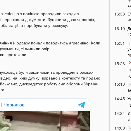
з
ві спільно з поліцією проводили заходи з
16:38
С
і перевіряли документи. Зупинили двох чоловіків,
н
мобілізації та перебували у розшуку.
16:10
Д
4
яніння й одразу почали поводитись агресивно. Коли
15:51
П
документи, ті вчинили опір.
у
вні протоколи.
п
15:26
ш
лужбовців були законними та проведені в рамках
в
ідео, на їхню думку, вирвано з контексту та подано
ійськових, дискредитує роботу сил оборони України
15:13
П
га.
а
14:45
У
щ
14:24
У
в
14:09
П