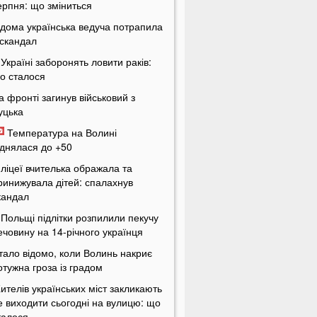
ерпня: що зміниться
ідома українська ведуча потрапила
 скандал
 Україні заборонять ловити раків:
о сталося
а фронті загинув військовий з
уцька
Температура на Волині
іднялася до +50
 ліцеї вчителька ображала та
ринижувала дітей: спалахнув
кандал
 Польщі підлітки розпилили пекучу
ечовину на 14-річного українця
тало відомо, коли Волинь накриє
отужна гроза із градом
ителів українських міст закликають
е виходити сьогодні на вулицю: що
талося