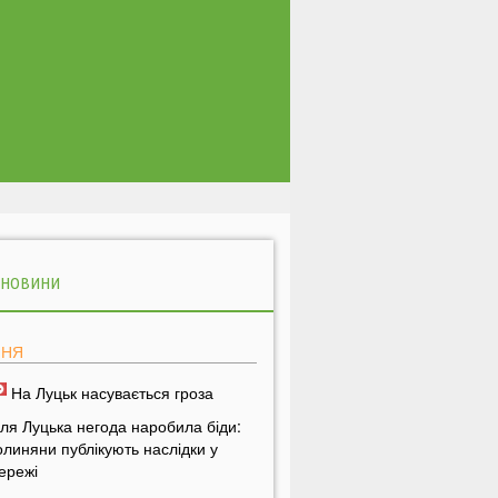
 НОВИНИ
ПНЯ
На Луцьк насувається гроза
іля Луцька негода наробила біди:
олиняни публікують наслідки у
ережі