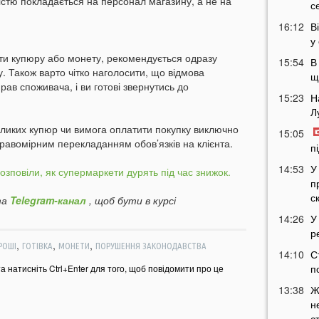
істю покладається на персонал магазину, а не на
с
16:12
В
у
ти купюру або монету, рекомендується одразу
15:54
В
у. Також варто чітко наголосити, що відмова
щ
в споживача, і ви готові звернутись до
15:23
Н
Л
ликих купюр чи вимога оплатити покупку виключно
15:05
авомірним перекладанням обов’язків на клієнта.
п
14:53
У
озповіли, як супермаркети дурять під час знижок.
п
с
а
Telegram-канал
, щоб бути в курсі
14:26
У
р
,
,
,
РОШІ
ГОТІВКА
МОНЕТИ
ПОРУШЕННЯ ЗАКОНОДАВСТВА
14:10
С
п
та натисніть Ctrl+Enter для того, щоб повідомити про це
13:38
Ж
н
с