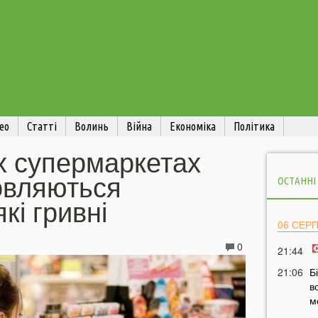
ео
Статті
Волинь
Війна
Економіка
Політика
х супермаркетах
овляються
ОСТАННІ
кі гривні
06 СЕР
0
21:44
21:06
Б
в
м