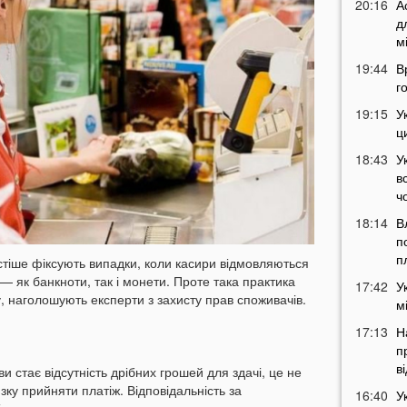
20:16
А
д
м
19:44
В
г
19:15
У
ц
18:43
У
в
ч
18:14
В
п
п
стіше фіксують випадки, коли касири відмовляються
— як банкноти, так і монети. Проте така практика
17:42
У
, наголошують експерти з захисту прав споживачів.
м
17:13
Н
п
в
 стає відсутність дрібних грошей для здачі, це не
язку прийняти платіж. Відповідальність за
16:40
У