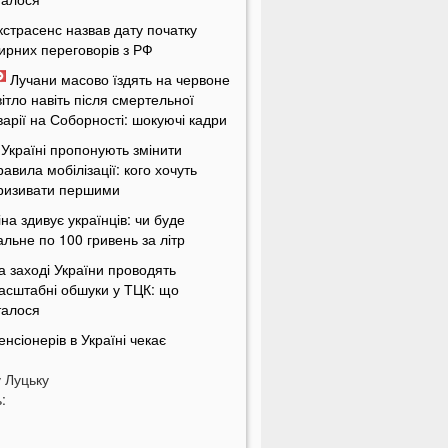
кстрасенс назвав дату початку
ирних переговорів з РФ
Лучани масово їздять на червоне
вітло навіть після смертельної
варії на Соборності: шокуючі кадри
 Україні пропонують змінити
равила мобілізації: кого хочуть
ризивати першими
іна здивує українців: чи буде
альне по 100 гривень за літр
а заході України проводять
асштабні обшуки у ТЦК: що
талося
енсіонерів в Україні чекає
асштабна перевірка: кого це
у
оркнеться
Луцьку
:
країну накриє потужна магнітна
уря: названі небезпечні дати