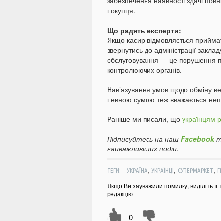
забезпечення наявності здачі повн
покупця.
Що радять експерти:
Якщо касир відмовляється прийма
звернутись до адміністрації заклад
обслуговування — це порушення пра
контролюючих органів.
Нав’язування умов щодо обміну ве
певною сумою теж вважається непр
Раніше ми писали, що
українцям р
Підписуйтесь на наш
Facebook
т
найважливіших подій.
,
,
,
ТЕГИ:
УКРАЇНА
УКРАЇНЦІ
СУПЕРМАРКЕТ
Г
Якщо Ви зауважили помилку, виділіть її 
редакцію
0