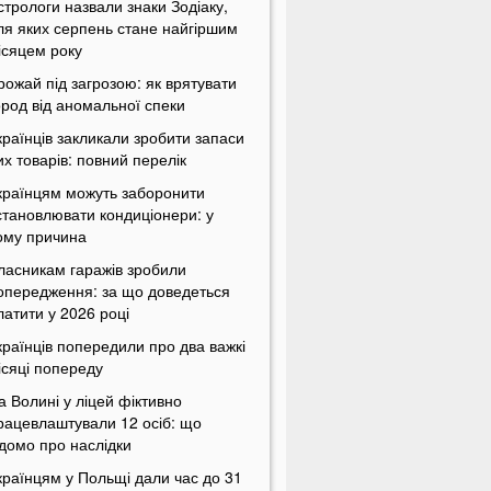
стрологи назвали знаки Зодіаку,
ля яких серпень стане найгіршим
ісяцем року
рожай під загрозою: як врятувати
ород від аномальної спеки
країнців закликали зробити запаси
их товарів: повний перелік
країнцям можуть заборонити
становлювати кондиціонери: у
ому причина
ласникам гаражів зробили
опередження: за що доведеться
латити у 2026 році
країнців попередили про два важкі
ісяці попереду
а Волині у ліцей фіктивно
рацевлаштували 12 осіб: що
ідомо про наслідки
країнцям у Польщі дали час до 31