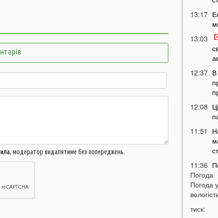
13:17
Е
м
13:03
с
ентарів
а
12:37
В
п
п
12:08
Ц
п
11:51
Н
м
с
вила
, модератор видалятиме без попереджень.
11:36
П
Погода
м
Погода 
т
вологість
11:07
У
тиск:
б