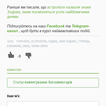
Раніше ми писали, що
астрологи назвали знаки
Зодіаку, яким посміхнеться успіх найближчими
днями.
Підписуйтесь на наш
Facebook
та
Telegram-
канал
, щоб бути в курсі найважливіших подій.
,
,
,
,
,
ТЕГИ:
ГОРОСКОП
АСТРОЛОГІЯ
ЗОДІАК
ЗНАК ЗОДІАКУ
СТРІЛЕЦЬ
,
,
БЛИЗНЮКИ
ОВЕН
ЧОРНА СМУГА
-3
КОМЕНТАРІ:
Статус коментування: без коментарів
Ваше ім'я: