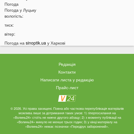
Погода
10:56
У басейні біля будинку втопилася 1-річна дитина
Погода у
Луцьку
10:43
вологість:
Українці можуть втратити відстрочку від мобілізації у
серпні
тиск:
10:25
На Волині авто злетіло з дороги: постраждали
вітер:
п’ятеро підлітків
Погода на
sinoptik.ua
у Харкові
10:11
На Волині два дні вируватиме аномалія
09:38
Українці можуть залишитися без пенсій через
важливий документ
Редакція
09:19
Вночі на Волині горіла «Єва»
Контакти
09:10
Українців закликали якнайшвидше виїжджати з
Написати листа у редакцію
великих міст
Прайс-лист
08:55
Що відомо про нічну атаку РФ по Україні
08:44
Українців закликали перебувати вдома: у чому
причина
© 2026. Усі права захищені. Повна або часткова перепублікація матеріалів
можлива лише за дотримання таких умов: 1) гіперпосилання на
«Волинь24» стоїть не нижче другого абзацу; 2) з моменту публікації на
04 СЕРПНЯ
«Волинь24» минуло не менше трьох годин; 3) у кінці матеріалу на
«Волинь24» немає позначки «Передрук заборонений».
22:47
Що думають лучани про камери фіксації швидкості