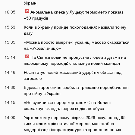
Україні
16:05
Аномальна спека у Луцьку: термометр показав
+50 градусів
15:53
Коли в Україну прийде похолодання: назвали точну
дату
15:35
«Можна просто вмерти»: українці масово скаржаться
на «Укрзалізницю»
15:14
На Світязі водій не пропустив людей з дітьми на
пішохідному переході: спалахнув новий скандал
14:46
Росія готує новий масований удар: які області під
загрозою
14:30
Відома тарологиня зробила тривожне передбачення
про війну в Україні
14:15
«Не зупинився перед кортежем»: на Волині
спалахнув скандал через водія автобуса
14:00
Укртелеком у першому півріччі 2026 року: понад 95
тисяч кілометрів оптичної мережі, масштабна
модернізація інфраструктури та зростання нових