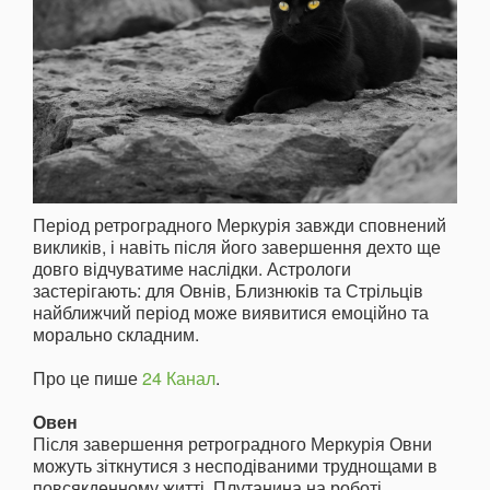
Період ретроградного Меркурія завжди сповнений
викликів, і навіть після його завершення дехто ще
довго відчуватиме наслідки. Астрологи
застерігають: для Овнів, Близнюків та Стрільців
найближчий період може виявитися емоційно та
морально складним.
Про це пише
24 Канал
.
Овен
Після завершення ретроградного Меркурія Овни
можуть зіткнутися з несподіваними труднощами в
повсякденному житті. Плутанина на роботі,