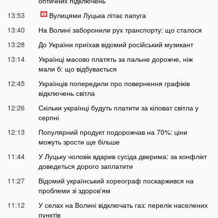
оптичних підключень
13:53
Вулицями Луцька літає папуга
13:40
На Волині заборонили рух транспорту: що сталося
13:28
До України приїхав відомий російський музикант
13:14
Українці масово платять за пальне дорожче, ніж
мали б: що відбувається
12:45
Українців попередили про повернення графіків
відключень світла
12:26
Скільки українці будуть платити за кіловат світла у
серпні
12:13
Популярний продукт подорожчав на 70%: ціни
можуть зрости ще більше
11:44
У Луцьку чоловік вдарив сусіда дверима: за конфлікт
доведеться дорого заплатити
11:27
Відомий український хореограф поскаржився на
проблеми зі здоров'ям
11:12
У селах на Волині відключать газ: перелік населених
пунктів