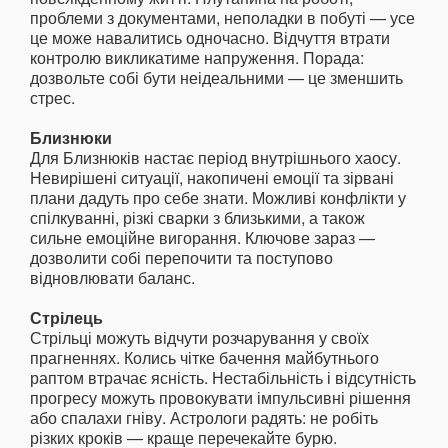
проблеми з документами, неполадки в побуті — усе
це може навалитись одночасно. Відчуття втрати
контролю викликатиме напруження. Порада:
дозвольте собі бути неідеальними — це зменшить
стрес.
Близнюки
Для Близнюків настає період внутрішнього хаосу.
Невирішені ситуації, накопичені емоції та зірвані
плани дадуть про себе знати. Можливі конфлікти у
спілкуванні, різкі сварки з близькими, а також
сильне емоційне вигорання. Ключове зараз —
дозволити собі перепочити та поступово
відновлювати баланс.
Стрілець
Стрільці можуть відчути розчарування у своїх
прагненнях. Колись чітке бачення майбутнього
раптом втрачає ясність. Нестабільність і відсутність
прогресу можуть провокувати імпульсивні рішення
або спалахи гніву. Астрологи радять: не робіть
різких кроків — краще перечекайте бурю.