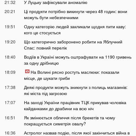
21:32
У Луцьку зафіксували аномалію
20:21
Ці продукти потрібно викинути через 48 годин: вони
можуть бути небезпечними
19:51
Одну категорію людей закликали щодня пити каву:
кого це стосується
19:20
Що категорично заборонено робити на Яблучний
Спас: повний перелік
18:40
Водіїв в Україні можуть оштрафувати на 1190 гривень
за одну дрібницю
18:09
На Волині рясно ростуть маслюки: показали
місце, де шукати гриби
17:38
Деякі продукти можуть зникнути з полиць магазинів:
які міста під загрозою
17:07
На заході України працівник ТЦК прикував чоловіка
кайданками до драбини на всю ніч
16:51
Як змінюється обличчя після брекетів та чому
покращується симетрія овалу?
16:36
Астролог назвав подію, після якої закінчиться війна в