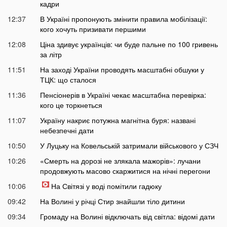
кадри
12:37
В Україні пропонують змінити правила мобілізації:
кого хочуть призивати першими
12:08
Ціна здивує українців: чи буде пальне по 100 гривень
за літр
11:51
На заході України проводять масштабні обшуки у
ТЦК: що сталося
11:36
Пенсіонерів в Україні чекає масштабна перевірка:
кого це торкнеться
11:07
Україну накриє потужна магнітна буря: названі
небезпечні дати
10:50
У Луцьку на Ковельській затримали військового у СЗЧ
10:26
«Смерть на дорозі не злякала мажорів»: лучани
продовжують масово скаржитися на нічні перегони
10:06
На Світязі у воді помітили гадюку
09:42
На Волині у річці Стир знайшли тіло дитини
09:34
Громаду на Волині відключать від світла: відомі дати