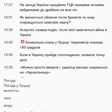
17:07
На заході України працівник ТЦК прикував чоловіка
кайданками до драбини на всю ніч
16:51
Як змінюється обличчя після брекетів та чому
покращується симетрія овалу?
16:36
Астролог назвав подію, після якої закінчиться війна в
Україні
16:05
Аномальна спека у Луцьку: термометр показав
+50 градусів
15:53
Коли в Україну прийде похолодання: назвали точну
дату
15:35
«Можна просто вмерти»: українці масово скаржаться
на «Укрзалізницю»
15:14
На Світязі водій не пропустив людей з дітьми на
Погода
пішохідному переході: спалахнув новий скандал
Погода у
Луцьку
вологість:
14:46
Росія готує новий масований удар: які області під
загрозою
тиск:
14:30
Відома тарологиня зробила тривожне передбачення
вітер:
про війну в Україні