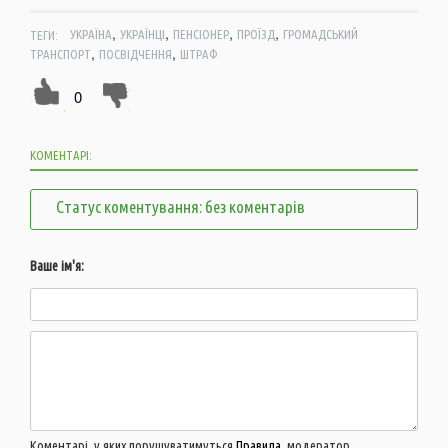
,
,
,
,
ТЕГИ:
УКРАЇНА
УКРАЇНЦІ
ПЕНСІОНЕР
ПРОЇЗД
ГРОМАДСЬКИЙ
,
,
ТРАНСПОРТ
ПОСВІДЧЕННЯ
ШТРАФ
0
КОМЕНТАРІ:
Статус коментування: без коментарів
Ваше ім'я:
Коментарі, у яких порушуватимуться
Правила
, модератор