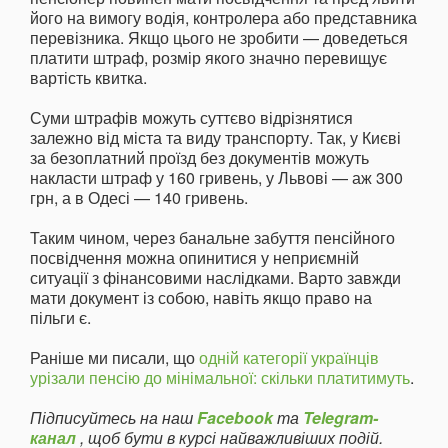
його на вимогу водія, контролера або представника
перевізника. Якщо цього не зробити — доведеться
платити штраф, розмір якого значно перевищує
вартість квитка.
Суми штрафів можуть суттєво відрізнятися
залежно від міста та виду транспорту. Так, у Києві
за безоплатний проїзд без документів можуть
накласти штраф у 160 гривень, у Львові — аж 300
грн, а в Одесі — 140 гривень.
Таким чином, через банальне забуття пенсійного
посвідчення можна опинитися у неприємній
ситуації з фінансовими наслідками. Варто завжди
мати документ із собою, навіть якщо право на
пільги є.
Раніше ми писали, що
одній категорії українців
урізали пенсію до мінімальної: скільки платитимуть
.
Підписуйтесь на наш
Facebook
та
Telegram-
канал
, щоб бути в курсі найважливіших подій.