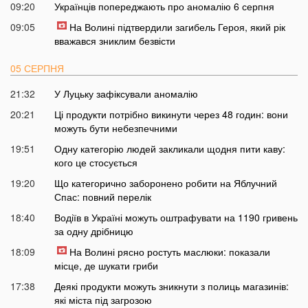
09:20
Українців попереджають про аномалію 6 серпня
09:05
На Волині підтвердили загибель Героя, який рік
вважався зниклим безвісти
05 СЕРПНЯ
21:32
У Луцьку зафіксували аномалію
20:21
Ці продукти потрібно викинути через 48 годин: вони
можуть бути небезпечними
19:51
Одну категорію людей закликали щодня пити каву:
кого це стосується
19:20
Що категорично заборонено робити на Яблучний
Спас: повний перелік
18:40
Водіїв в Україні можуть оштрафувати на 1190 гривень
за одну дрібницю
18:09
На Волині рясно ростуть маслюки: показали
місце, де шукати гриби
17:38
Деякі продукти можуть зникнути з полиць магазинів:
які міста під загрозою