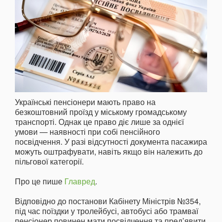
Українські пенсіонери мають право на
безкоштовний проїзд у міському громадському
транспорті. Однак це право діє лише за однієї
умови — наявності при собі пенсійного
посвідчення. У разі відсутності документа пасажира
можуть оштрафувати, навіть якщо він належить до
пільгової категорії.
Про це пише
Главред
.
Відповідно до постанови Кабінету Міністрів №354,
під час поїздки у тролейбусі, автобусі або трамваї
пенсіонер повинен мати посвідчення та пред’явити