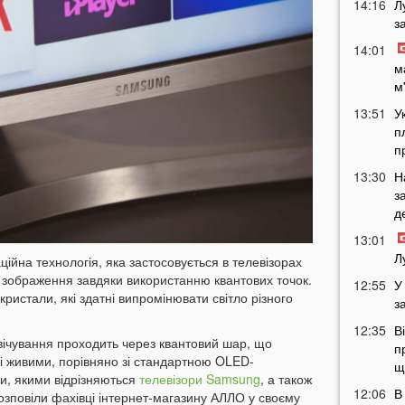
14:16
Л
з
14:01
м
м
13:51
У
п
п
13:30
Н
з
д
13:01
Л
йна технологія, яка застосовується в телевізорах
е зображення завдяки використанню квантових точок.
12:55
У
 кристали, які здатні випромінювати світло різного
з
12:35
В
вічування проходить через квантовий шар, що
п
і живими, порівняно зі стандартною OLED-
щ
ги, якими відрізняються
телевізори Samsung
, а також
12:06
В
озповіли фахівці інтернет-магазину АЛЛО у своєму