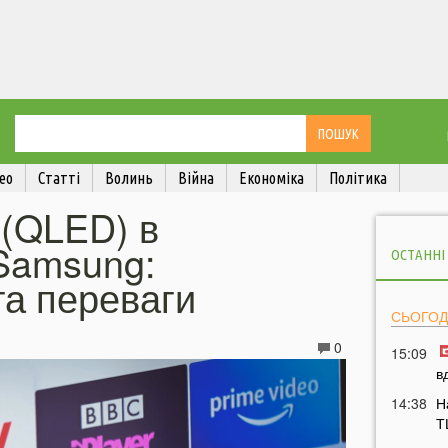
ео
Статті
Волинь
Війна
Економіка
Політика
 (QLED) в
 Samsung:
ОСТАННІ
та переваги
СЬОГОД
0
15:09
в
14:38
Н
Т