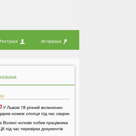
Реєстрація
Авторизація
 НОВИНИ
НІ
У Львові 18-річний волинянин
дарив ножем хлопця під час сварки
а Волині чоловік побив працівника
ЦК під час перевірки документів