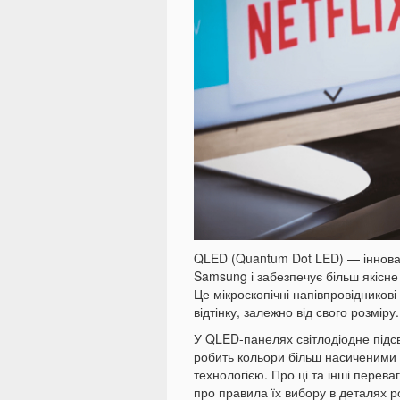
QLED (Quantum Dot LED) — інноваці
Samsung і забезпечує більш якісн
Це мікроскопічні напівпровідникові
відтінку, залежно від свого розміру.
У QLED-панелях світлодіодне підс
робить кольори більш насиченими 
технологією. Про ці та інші перева
про правила їх вибору в деталях р