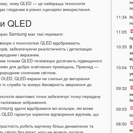
п
 тому, чому QLED — це найкраща технологія
п
дає глядачам в різних сценаріях використання.
11:34
Н
ги QLED
п
11:05
орах Samsung має такі переваги:
п
візори з технологією QLED відображають
10:33
В
ів, забезпечуючи реалістичність і деталізацію
з
иродним і виразним.
в
овим точкам QLED-телевізори досягають підвищеного
жливо для добре освітлених приміщень. Приклад —
10:04
Т
 природним сонячним світлом.
у
від OLED, QLED-екрани не схильні до вигорання
н
н їх служби та знижує ймовірність звернення до
09:32
я
нологія квантових точок забезпечує точну передачу
б
деталізоване зображення.
amsung здатні відображати всі кольори, які може
09:03
я QLED гарантує коректне відтворення відтінків, що
п
08:50
растність робить картинку більш динамічною та
м
ь світло без втрат, чого не можуть досягти