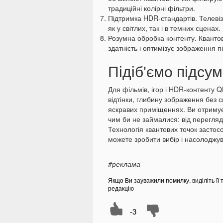
традиційні колірні фільтри.
Підтримка HDR-стандартів. Телев
як у світлих, так і в темних сценах.
Розумна обробка контенту. Кванто
здатність і оптимізує зображення п
Підіб'ємо підсу
Для фільмів, ігор і HDR-контенту 
відтінки, глибину зображення без с
яскравих приміщеннях. Ви отриму
чим би не займалися: від перегляду
Технологія квантових точок застос
можете зробити вибір і насолодж
#реклама
Якщо Ви зауважили помилку, виділіть її 
редакцію
-3