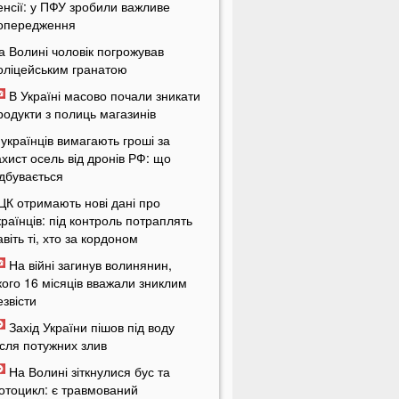
енсії: у ПФУ зробили важливе
опередження
а Волині чоловік погрожував
оліцейським гранатою
В Україні масово почали зникати
родукти з полиць магазинів
 українців вимагають гроші за
ахист осель від дронів РФ: що
ідбувається
ЦК отримають нові дані про
країнців: під контроль потраплять
авіть ті, хто за кордоном
На війні загинув волинянин,
кого 16 місяців вважали зниклим
езвісти
Захід України пішов під воду
ісля потужних злив
На Волині зіткнулися бус та
отоцикл: є травмований