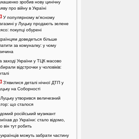
укашенко зробив нову цинічну
аяву про війну в Україні
У популярному м'ясному
агазині у Луцьку продають зелене
'ясо: покупці обурені
країнцям доведеться більше
латити за комуналку: у чому
ричина
а заході України у ТЦК масово
абирали відстрочки у чоловіків:
еталі
Зʼявилися деталі нічної ДТП у
уцьку на Соборності
 Луцьку утворився величезний
атор: що сталося
ідомий російський музикант
риїхав до України: стало відомо,
о він тут робить
 українців можуть забрати частину