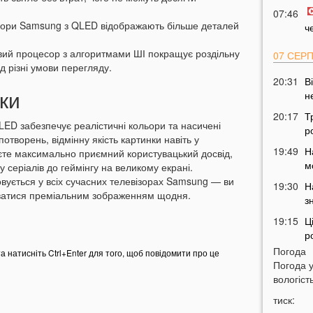
07:46
ізори Samsung з QLED відображають більше деталей
ч
вий процесор з алгоритмами ШІ покращує роздільну
07 СЕР
ід різні умови перегляду.
20:31
В
мки
н
20:17
Т
QLED забезпечує реалістичні кольори та насичені
р
потворень, відмінну якість картинки навіть у
19:49
Н
єте максимально приємний користувацький досвід,
м
 серіалів до геймінгу на великому екрані.
овується у всіх сучасних телевізорах Samsung — ви
19:30
Н
уватися преміальним зображенням щодня.
з
19:15
Ц
р
Погода
та натисніть Ctrl+Enter для того, щоб повідомити про це
18:52
Погода 
в
вологість
18:28
У
тиск:
м