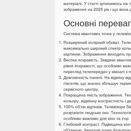
матеріалі. У статті зупинимось на
зображення на 2025 рік і що вона 
Основні перева
Система квантових точок у телевіз
Розширений колірний обхват. Теле
максимально широкий спектр кольор
картинки. Зображення виходить пр
Висока яскравість. Завдяки квант
рівня яскравості, що особливо ва
перегляд телепередач у кімнаті з
Довговічність панелі. На відміну 
пікселів, що значно збільшує термі
сервісного центру.
Покращена якість зображення. Тех
кольору, відмінну контрастність і 
100% об'єм відтінків. Телевізори S
розрізнити людське око. Технологі
особливо важливо для кіно та ігор
Глибокий контраст. Підвищена конт
об'ємною. Квантові точки фільтруют