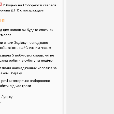
У Луцьку на Соборності сталася
ергова ДТП: є постраждалі
ПНЯ
ід цих напоїв ви будете спати як
емовля
ри знаки Зодіаку несподівано
озбагатіють найближчим часом
азвали 5 побутових справ, які не
ожна робити в суботу та неділю
азвали найжадібніших чоловіків за
наком Зодіаку
і речі категорично заборонено
обити під час грози
На заході України чоловік
у
Луцьку
піймав 10-кілограмову рибу
:
країнці можуть вивести гроші з
обільного рахунку на картку, але є