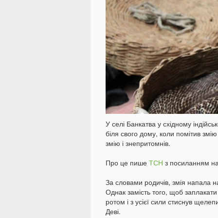
У селі Банкатва у східному індійсь
біля свого дому, коли помітив змію
змію і знепритомнів.
Про це пише
ТСН
з посиланням на
За словами родичів, змія напала на
Однак замість того, щоб заплакати
ротом і з усієї сили стиснув щеле
Деві.