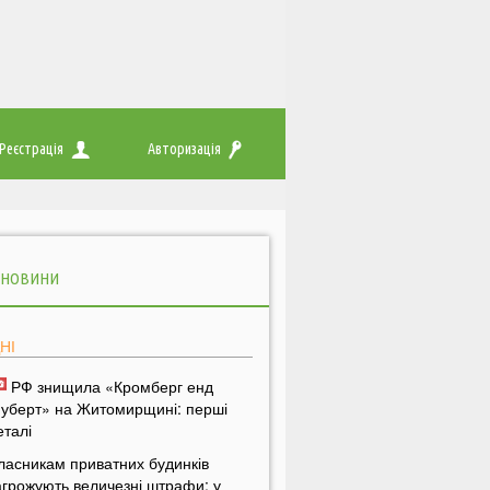
Реєстрація
Авторизація
 НОВИНИ
НІ
РФ знищила «Кромберг енд
уберт» на Житомирщині: перші
еталі
ласникам приватних будинків
агрожують величезні штрафи: у