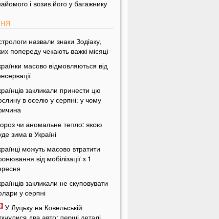
найомого і возив його у багажнику
ПНЯ
стрологи назвали знаки Зодіаку,
ких попереду чекають важкі місяці
країнки масово відмовляються від
онсервації
країнців закликали принести цю
ослину в оселю у серпні: у чому
ричина
ороз чи аномальне тепло: якою
уде зима в Україні
країнці можуть масово втратити
ронювання від мобілізації з 1
ересня
країнців закликали не скуповувати
олари у серпні
У Луцьку на Ковельській
іткнулися два авто: перші деталі