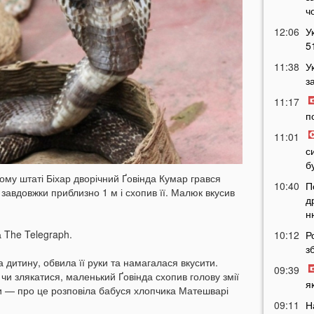
ч
12:06
У
5
11:38
У
з
11:17
п
11:01
с
б
кому штаті Біхар дворічний Ґовінда Кумар грався
10:40
П
 завдовжки приблизно 1 м і схопив її. Малюк вкусив
д
н
 The Telegraph.
10:12
Р
з
 дитину, обвила її руки та намагалася вкусити.
09:39
 чи злякатися, маленький Ґовінда схопив голову змії
я
пи — про це розповіла бабуся хлопчика Матешварі
09:11
Н