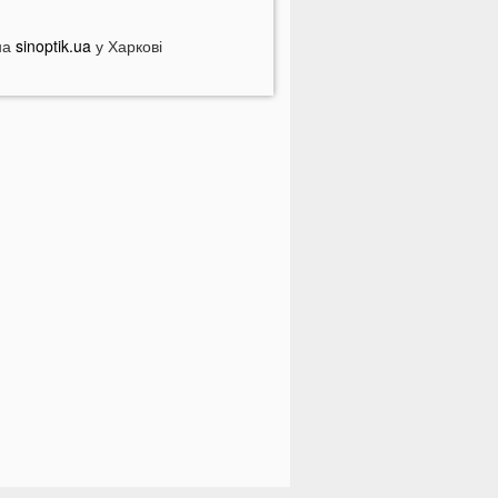
країнцям доведеться більше
латити за комуналку: у чому
на
sinoptik.ua
у Харкові
ричина
а заході України у ТЦК масово
абирали відстрочки у чоловіків:
еталі
Зʼявилися деталі нічної ДТП у
уцьку на Соборності
 Луцьку утворився величезний
атор: що сталося
ідомий російський музикант
риїхав до України: стало відомо,
о він тут робить
 українців можуть забрати частину
енсії: у ПФУ зробили важливе
опередження
а Волині чоловік погрожував
оліцейським гранатою