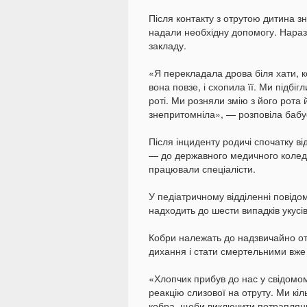
Після контакту з отрутою дитина зн
надали необхідну допомогу. Нараз
закладу.
«Я перекладала дрова біля хати, к
вона повзе, і схопила її. Ми підбіг
роті. Ми розняли змію з його рота
знепритомніла», — розповіла бабу
Після інциденту родичі спочатку в
— до державного медичного коледж
працювали спеціалісти.
У педіатричному відділенні повідо
надходить до шести випадків укусі
Кобри належать до надзвичайно отр
дихання і стати смертельними вже 
«Хлопчик прибув до нас у свідомом
реакцію слизової на отруту. Ми кіл
кобра, щоби виключити потраплянн