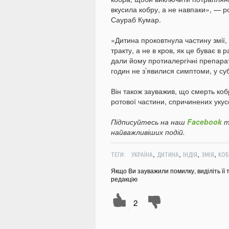
вкусила кобру, а не навпаки», — р
Саураб Кумар.
«Дитина проковтнула частину змії
тракту, а не в кров, як це буває в 
дали йому протиалергічні препара
годин не з’явилися симптоми, у с
Він також зауважив, що смерть коб
ротової частини, спричинених укус
Підписуйтесь на наш
Facebook
т
найважливіших подій.
,
,
,
,
ТЕГИ:
УКРАЇНА
ДИТИНА
ІНДІЯ
ЗМІЯ
КОБ
Якщо Ви зауважили помилку, виділіть її 
редакцію
2