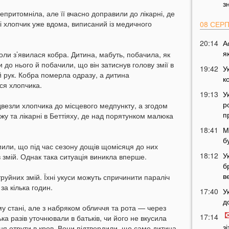
з
епритомніла, але її вчасно доправили до лікарні, де
і хлопчик уже вдома, виписаний із медичного
08 СЕР
20:14
А
я
оли з’явилася кобра. Дитина, мабуть, побачила, як
ли до нього й побачили, що він затиснув голову змії в
19:42
У
 й рук. Кобра померла одразу, а дитина
к
ся хлопчика.
19:13
У
р
ідвезли хлопчика до місцевого медпункту, а згодом
п
у та лікарні в Беттіяху, де над порятунком малюка
18:41
М
б
мили, що під час сезону дощів щомісяця до них
18:12
У
в змій. Однак така ситуація виникла вперше.
б
в
уйних змій. Їхні укуси можуть спричинити параліч
за кілька годин.
17:40
У
д
у стані, але з набряком обличчя та рота — через
17:14
ька разів уточнювали в батьків, чи його не вкусила
з
я отрути в кров. Вони підтвердили, що саме дитина