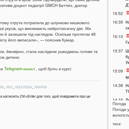
Д
озповів доцент педіатрії GMCH Беттіях, доктор
16:52
16:39
Н
, тому отрута потрапила до шлунково-кишкового
с
разі укусів, що викликають нейротоксичну дію. Ми
ти й залишили під наглядом. Оскільки протягом 48
16:10
уботу його виписали», — пояснив Кумар.
Г
15:37
Ш
ри, ймовірно, стала наслідком ушкоджень голови та
б
ом дитини.
У
а
Telegram-канал
, щоб бути в курсі
15:09
в
14:38
Н
,
,
,
РА
УКУС
НЕБЕЗПЕКА
ЛІКАРНЯ
Т
та натисніть Ctrl+Enter для того, щоб повідомити про це
14:16
Л
Погода
з
Погода 
14:01
вологість
м
тиск:
м