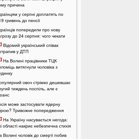
ому причина
країнцям у серпні доплатять по
19 гривень до пенсії
країнців попередили про нову
агрозу до 24 серпня: чого чекати
Відомий український співак
отрапив у ДТП
На Волині працівники ТЦК
иломіць витягнули чоловіка з
удинку
опулярний овоч стрімко дешевшає
ругий тиждень поспіль, але є
юанс
осія може застосувати ядерну
брою? Тривожне попередження
На Україну насувається негода:
кі області накриє небезпечна стихія
а Волині чоловік до смерті побив