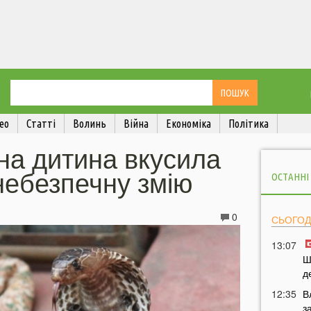
ео
Статті
Волинь
Війна
Економіка
Політика
чна дитина вкусила
небезпечну змію
ОСТАННІ
0
СЬОГОД
13:07
Ш
д
12:35
В
з