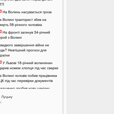
ТП
На Волинь насувається гроза
а Волині тракторист збив на
мерть 58-річного чоловіка
На фронті загинув 34-річний
ерой з Волині
видкого завершення війни не
уде? Невтішний прогноз для
країни
У Львові 18-річний волинянин
дарив ножем хлопця під час сварки
а Волині чоловік побив працівника
ЦК під час перевірки документів
укашенко зробив нову цинічну
аяву про війну в Україні
у
Луцьку
У популярному м'ясному
:
агазині у Луцьку продають зелене
'ясо: покупці обурені