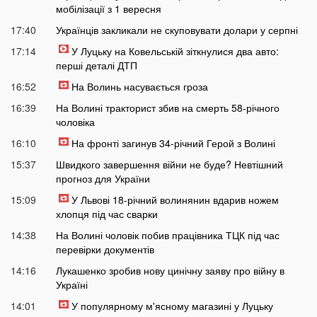
мобілізації з 1 вересня
17:40
Українців закликали не скуповувати долари у серпні
17:14
У Луцьку на Ковельській зіткнулися два авто:
перші деталі ДТП
16:52
На Волинь насувається гроза
16:39
На Волині тракторист збив на смерть 58-річного
чоловіка
16:10
На фронті загинув 34-річний Герой з Волині
15:37
Швидкого завершення війни не буде? Невтішний
прогноз для України
15:09
У Львові 18-річний волинянин вдарив ножем
хлопця під час сварки
14:38
На Волині чоловік побив працівника ТЦК під час
перевірки документів
14:16
Лукашенко зробив нову цинічну заяву про війну в
Україні
14:01
У популярному м'ясному магазині у Луцьку