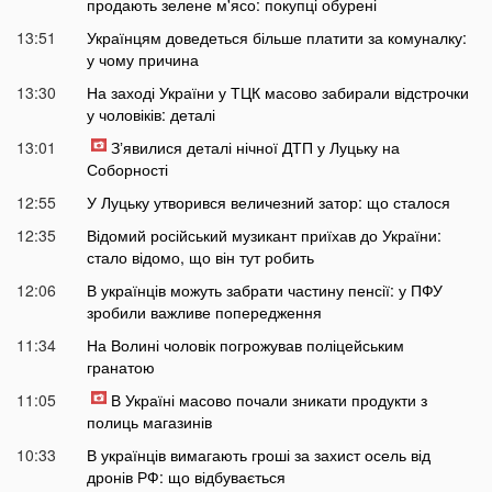
продають зелене м'ясо: покупці обурені
13:51
Українцям доведеться більше платити за комуналку:
у чому причина
13:30
На заході України у ТЦК масово забирали відстрочки
у чоловіків: деталі
13:01
Зʼявилися деталі нічної ДТП у Луцьку на
Соборності
12:55
У Луцьку утворився величезний затор: що сталося
12:35
Відомий російський музикант приїхав до України:
стало відомо, що він тут робить
12:06
В українців можуть забрати частину пенсії: у ПФУ
зробили важливе попередження
11:34
На Волині чоловік погрожував поліцейським
гранатою
11:05
В Україні масово почали зникати продукти з
полиць магазинів
10:33
В українців вимагають гроші за захист осель від
дронів РФ: що відбувається