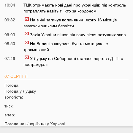
10:04
ТЦК отримають нові дані про українців: під контроль
потраплять навіть ті, хто за кордоном
09:32
На війні загинув волинянин, якого 16 місяців
вважали зниклим безвісти
09:03
Захід України пішов під воду після потужних злив
08:50
На Волині зіткнулися бус та мотоцикл: є
травмований
07:46
У Луцьку на Соборності сталася чергова ДТП: є
постраждалі
07 СЕРПНЯ
Погода
20:31
Від цих напоїв ви будете спати як немовля
Погода у
Луцьку
20:17
Три знаки Зодіаку несподівано розбагатіють
вологість:
найближчим часом
тиск:
19:49
Назвали 5 побутових справ, які не можна робити в
вітер:
суботу та неділю
Погода на
sinoptik.ua
у Харкові
19:30
Назвали найжадібніших чоловіків за знаком Зодіаку