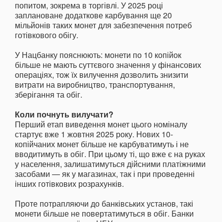
попитом, зокрема в торгівлі. У 2025 році
заплановане додаткове карбування ще 20
мільйонів таких монет для забезпечення потреб
готівкового обігу.
У Нацбанку пояснюють: монети по 10 копійок
більше не мають суттєвого значення у фінансових
операціях, тож їх вилучення дозволить знизити
витрати на виробництво, транспортування,
зберігання та обіг.
Коли почнуть вилучати?
Перший етап виведення монет цього номіналу
стартує вже 1 жовтня 2025 року. Нових 10-
копійчаних монет більше не карбуватимуть і не
вводитимуть в обіг. При цьому ті, що вже є на руках
у населення, залишатимуться дійсними платіжними
засобами — як у магазинах, так і при проведенні
інших готівкових розрахунків.
Проте потрапляючи до банківських установ, такі
монети більше не повертатимуться в обіг. Банки