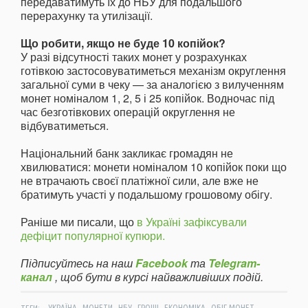
передаватимуть їх до НБУ для подальшого
перерахунку та утилізації.
Що робити, якщо не буде 10 копійок?
У разі відсутності таких монет у розрахунках
готівкою застосовуватиметься механізм округлення
загальної суми в чеку — за аналогією з вилученням
монет номіналом 1, 2, 5 і 25 копійок. Водночас під
час безготівкових операцій округлення не
відбуватиметься.
Національний банк закликає громадян не
хвилюватися: монети номіналом 10 копійок поки що
не втрачають своєї платіжної сили, але вже не
братимуть участі у подальшому грошовому обігу.
Раніше ми писали, що
в Україні зафіксували
дефіцит популярної купюри.
Підписуйтесь на наш
Facebook
та
Telegram-
канал
, щоб бути в курсі найважливіших подій.
,
,
,
,
,
,
ТЕГИ:
УКРАЇНА
МОНЕТИ
НБУ
ГРОШІ
ЕКОНОМІКА
ОБІГ МОНЕТ