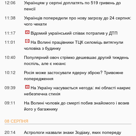
12:06
Українцям у серпні доплатять по 519 гривень до
пенсії
11:38
Українців попередили про нову загрозу до 24 серпня:
чого чекати
11:17
Відомий український співак потрапив у ДТП
11:01
На Волині працівники ТЦК силоміць витягнули
чоловіка з будинку
10:40
Популярний овоч стрімко дешевшає другий тиждень
поспіль, але є нюанс
10:12
Росія може застосувати ядерну зброю? Тривожне
попередження
09:39
На Україну насувається негода: які області накриє
небезпечна стихія
09:11
На Волині чоловік до смерті побив знайомого і возив
його у багажнику
08 СЕРПНЯ
20:14
Астрологи назвали знаки Зодіаку, яких попереду