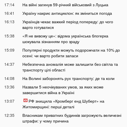
17:14
На війні загинув 59-річний військовий з Луцька
16:41
Україну накриє антициклон: як зміниться погода
16:13
Українців чекає важкий період попереду: до чого
варто готуватися
15:38
«Я не вивожу це»: відома українська блогерка
шокувала зізнанням про зраду
15:09
Популярні продукти можуть подорожчати на 10% до
осені: чи варто робити запаси
14:37
Небезпечна аномалія може залишити без світла та
транспорту цілі області
14:08
На Волині заборонять рух транспорту: де та коли
13:36
Назвали 5 неочікуваних умов, за яких може
завершитися війна в Україні
13:07
РФ знищила «Кромберг енд Шуберт» на
Житомирщині: перші деталі
12:35
Власникам приватних будинків загрожують величезні
штрафи: у чому причина