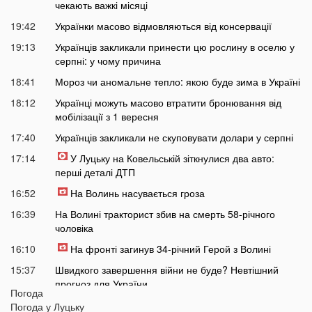
чекають важкі місяці
19:42
Українки масово відмовляються від консервації
19:13
Українців закликали принести цю рослину в оселю у
серпні: у чому причина
18:41
Мороз чи аномальне тепло: якою буде зима в Україні
18:12
Українці можуть масово втратити бронювання від
мобілізації з 1 вересня
17:40
Українців закликали не скуповувати долари у серпні
17:14
У Луцьку на Ковельській зіткнулися два авто:
перші деталі ДТП
16:52
На Волинь насувається гроза
16:39
На Волині тракторист збив на смерть 58-річного
чоловіка
16:10
На фронті загинув 34-річний Герой з Волині
15:37
Швидкого завершення війни не буде? Невтішний
прогноз для України
Погода
15:09
У Львові 18-річний волинянин вдарив ножем
Погода у
Луцьку