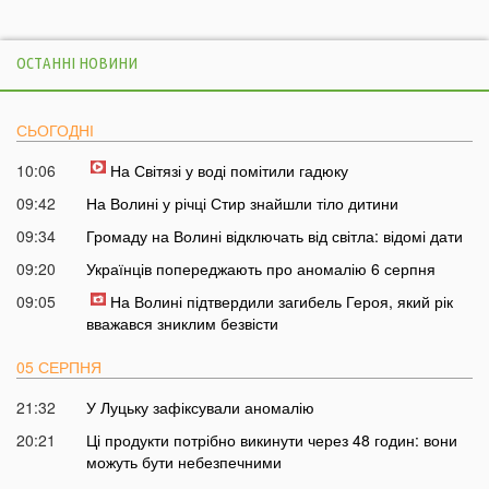
ОСТАННІ НОВИНИ
СЬОГОДНІ
10:06
На Світязі у воді помітили гадюку
09:42
На Волині у річці Стир знайшли тіло дитини
09:34
Громаду на Волині відключать від світла: відомі дати
09:20
Українців попереджають про аномалію 6 серпня
09:05
На Волині підтвердили загибель Героя, який рік
вважався зниклим безвісти
05 СЕРПНЯ
21:32
У Луцьку зафіксували аномалію
20:21
Ці продукти потрібно викинути через 48 годин: вони
можуть бути небезпечними