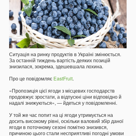
Ситуація на ринку продуктів в Україні змінюється.
За останній тиждень вартість деяких позицій
знизилася, зокрема, здешевшала лохина.
Про це повідомляє
EastFruit
.
«Пропозиція цієї ягоди з місцевих господарств
продовжує зростати, а відпускні ціни відповідно й
надалі знижуються», — йдеться у повідомленні.
У той же час попит на ці ягоди утримується на
досить високому рівні, оскільки валовий збір даної
ягоди в поточному сезоні помітно знизився,
причиною цього стали несприятливі погодні умови