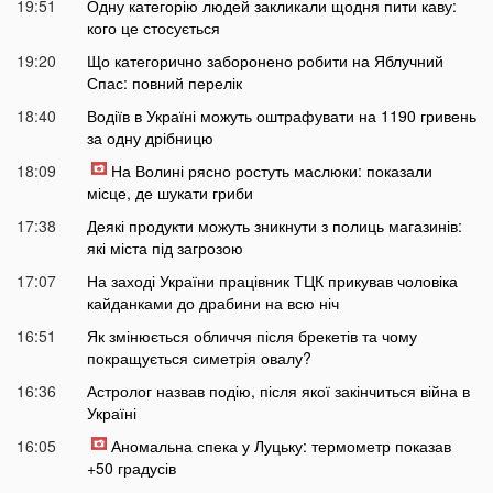
19:51
Одну категорію людей закликали щодня пити каву:
кого це стосується
19:20
Що категорично заборонено робити на Яблучний
Спас: повний перелік
18:40
Водіїв в Україні можуть оштрафувати на 1190 гривень
за одну дрібницю
18:09
На Волині рясно ростуть маслюки: показали
місце, де шукати гриби
17:38
Деякі продукти можуть зникнути з полиць магазинів:
які міста під загрозою
17:07
На заході України працівник ТЦК прикував чоловіка
кайданками до драбини на всю ніч
16:51
Як змінюється обличчя після брекетів та чому
покращується симетрія овалу?
16:36
Астролог назвав подію, після якої закінчиться війна в
Україні
16:05
Аномальна спека у Луцьку: термометр показав
+50 градусів