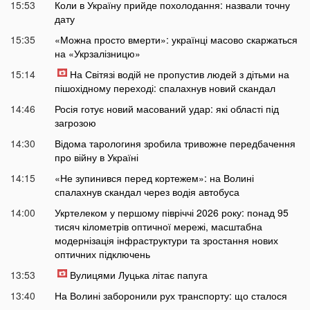
15:53
Коли в Україну прийде похолодання: назвали точну
дату
15:35
«Можна просто вмерти»: українці масово скаржаться
на «Укрзалізницю»
15:14
На Світязі водій не пропустив людей з дітьми на
пішохідному переході: спалахнув новий скандал
14:46
Росія готує новий масований удар: які області під
загрозою
14:30
Відома тарологиня зробила тривожне передбачення
про війну в Україні
14:15
«Не зупинився перед кортежем»: на Волині
спалахнув скандал через водія автобуса
14:00
Укртелеком у першому півріччі 2026 року: понад 95
тисяч кілометрів оптичної мережі, масштабна
модернізація інфраструктури та зростання нових
оптичних підключень
13:53
Вулицями Луцька літає папуга
13:40
На Волині заборонили рух транспорту: що сталося