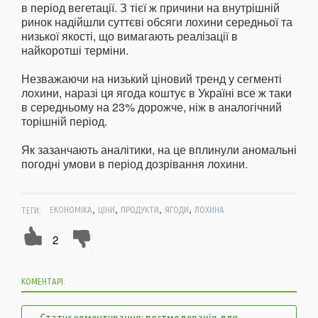
в період вегетації. З тієї ж причини на внутрішній
ринок надійшли суттєві обсяги лохини середньої та
низької якості, що вимагають реалізації в
найкоротші терміни.
Незважаючи на низький ціновий тренд у сегменті
лохини, наразі ця ягода коштує в Україні все ж таки
в середньому на 23% дорожче, ніж в аналогічний
торішній період.
Як зазанчають аналітики, на це вплинули аномальні
погодні умови в період дозрівання лохини.
,
,
,
,
ТЕГИ:
ЕКОНОМІКА
ЦІНИ
ПРОДУКТИ
ЯГОДИ
ЛОХИНА
2
КОМЕНТАРІ:
Статус коментування: постмодерація для