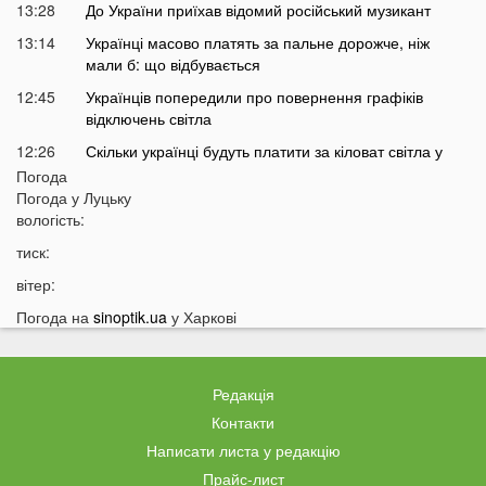
13:28
До України приїхав відомий російський музикант
13:14
Українці масово платять за пальне дорожче, ніж
мали б: що відбувається
12:45
Українців попередили про повернення графіків
відключень світла
12:26
Скільки українці будуть платити за кіловат світла у
серпні
Погода
Погода у
Луцьку
12:13
Популярний продукт подорожчав на 70%: ціни
вологість:
можуть зрости ще більше
тиск:
11:44
У Луцьку чоловік вдарив сусіда дверима: за конфлікт
доведеться дорого заплатити
вітер:
11:27
Відомий український хореограф поскаржився на
Погода на
sinoptik.ua
у Харкові
проблеми зі здоров'ям
11:12
У селах на Волині відключать газ: перелік населених
пунктів
Редакція
10:56
У басейні біля будинку втопилася 1-річна дитина
Контакти
Написати листа у редакцію
10:43
Українці можуть втратити відстрочку від мобілізації у
серпні
Прайс-лист