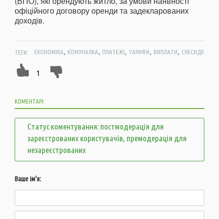
(ВПО), які орендують житло, за умови наявності
офіційного договору оренди та задекларованих
доходів.
,
,
,
,
,
ТЕГИ:
ЕКОНОМІКА
КОМУНАЛКА
ПЛАТЕЖІ
ТАРИФИ
ВИПЛАТИ
СУБСИДІЇ
1
КОМЕНТАРІ:
Статус коментування: постмодерація для
зареєстрованих користувачів, премодерація для
незареєстрованих
Ваше ім'я: