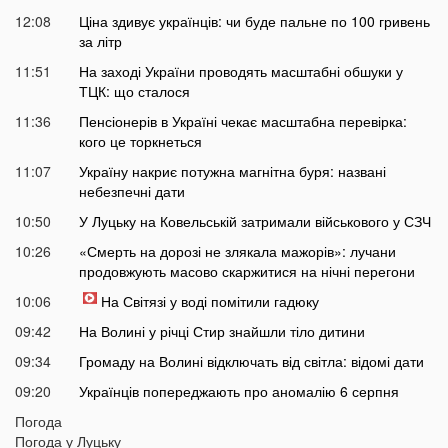
12:08
Ціна здивує українців: чи буде пальне по 100 гривень
за літр
11:51
На заході України проводять масштабні обшуки у
ТЦК: що сталося
11:36
Пенсіонерів в Україні чекає масштабна перевірка:
кого це торкнеться
11:07
Україну накриє потужна магнітна буря: названі
небезпечні дати
10:50
У Луцьку на Ковельській затримали військового у СЗЧ
10:26
«Смерть на дорозі не злякала мажорів»: лучани
продовжують масово скаржитися на нічні перегони
10:06
На Світязі у воді помітили гадюку
09:42
На Волині у річці Стир знайшли тіло дитини
09:34
Громаду на Волині відключать від світла: відомі дати
09:20
Українців попереджають про аномалію 6 серпня
09:05
Погода
На Волині підтвердили загибель Героя, який рік
Погода у
Луцьку
вважався зниклим безвісти