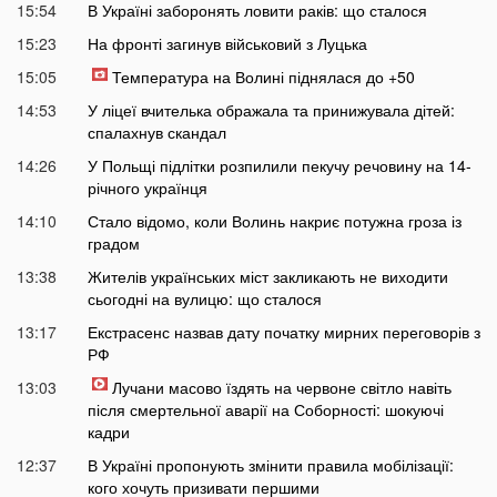
15:54
В Україні заборонять ловити раків: що сталося
15:23
На фронті загинув військовий з Луцька
15:05
Температура на Волині піднялася до +50
14:53
У ліцеї вчителька ображала та принижувала дітей:
спалахнув скандал
14:26
У Польщі підлітки розпилили пекучу речовину на 14-
річного українця
14:10
Стало відомо, коли Волинь накриє потужна гроза із
градом
13:38
Жителів українських міст закликають не виходити
сьогодні на вулицю: що сталося
13:17
Екстрасенс назвав дату початку мирних переговорів з
РФ
13:03
Лучани масово їздять на червоне світло навіть
після смертельної аварії на Соборності: шокуючі
кадри
12:37
В Україні пропонують змінити правила мобілізації:
кого хочуть призивати першими