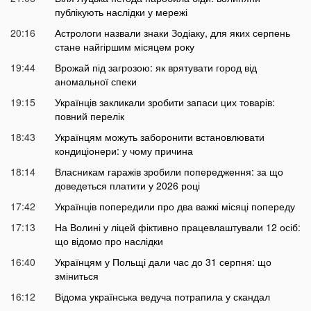
публікують наслідки у мережі
20:16
Астрологи назвали знаки Зодіаку, для яких серпень
стане найгіршим місяцем року
19:44
Врожай під загрозою: як врятувати город від
аномальної спеки
19:15
Українців закликали зробити запаси цих товарів:
повний перелік
18:43
Українцям можуть заборонити встановлювати
кондиціонери: у чому причина
18:14
Власникам гаражів зробили попередження: за що
доведеться платити у 2026 році
17:42
Українців попередили про два важкі місяці попереду
17:13
На Волині у ліцей фіктивно працевлаштували 12 осіб:
що відомо про наслідки
16:40
Українцям у Польщі дали час до 31 серпня: що
зміниться
16:12
Відома українська ведуча потрапила у скандал