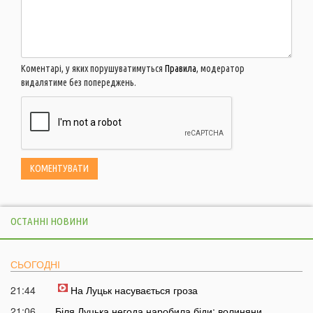
Коментарі, у яких порушуватимуться
Правила
, модератор
видалятиме без попереджень.
ОСТАННІ НОВИНИ
СЬОГОДНІ
21:44
На Луцьк насувається гроза
21:06
Біля Луцька негода наробила біди: волиняни