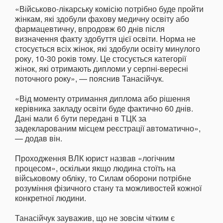
«Військово-лікарську комісію потрібно буде пройти
жінкам, які здобули фахову медичну освіту або
фармацевтичну, впродовж 60 днів після
визначення факту здобуття цієї освіти. Норма не
стосується всіх жінок, які здобули освіту минулого
року, 10-30 років тому. Це стосується категорії
жінок, які отримають дипломи у серпні-вересні
поточного року», — пояснив Танасійчук.
«Від моменту отримання диплома або рішення
керівника закладу освіти буде фактично 60 днів.
Дані мали б бути передані в ТЦК за
задекларованим місцем реєстрації автоматично»,
— додав він.
Проходження ВЛК юрист назвав «логічним
процесом», оскільки якщо людина стоїть на
військовому обліку, то Силам оборони потрібне
розуміння фізичного стану та можливостей кожної
конкретної людини.
Танасійчук зауважив, що не зовсім чітким є