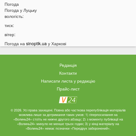
09:05
Погода
На Волині підтвердили загибель Героя, який рік
Погода у
Луцьку
вважався зниклим безвісти
вологість:
05 СЕРПНЯ
тиск:
21:32
У Луцьку зафіксували аномалію
вітер:
20:21
Ці продукти потрібно викинути через 48 годин: вони
Погода на
sinoptik.ua
у Харкові
можуть бути небезпечними
19:51
Одну категорію людей закликали щодня пити каву:
кого це стосується
Редакція
19:20
Що категорично заборонено робити на Яблучний
Контакти
Спас: повний перелік
Написати листа у редакцію
18:40
Водіїв в Україні можуть оштрафувати на 1190 гривень
Прайс-лист
за одну дрібницю
18:09
На Волині рясно ростуть маслюки: показали
місце, де шукати гриби
© 2026. Усі права захищені. Повна або часткова перепублікація матеріалів
можлива лише за дотримання таких умов: 1) гіперпосилання на
17:38
Деякі продукти можуть зникнути з полиць магазинів:
«Волинь24» стоїть не нижче другого абзацу; 2) з моменту публікації на
«Волинь24» минуло не менше трьох годин; 3) у кінці матеріалу на
які міста під загрозою
«Волинь24» немає позначки «Передрук заборонений».
17:07
На заході України працівник ТЦК прикував чоловіка