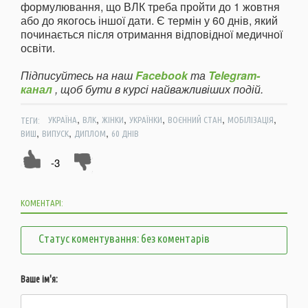
формулювання, що ВЛК треба пройти до 1 жовтня
або до якогось іншої дати. Є термін у 60 днів, який
починається після отримання відповідної медичної
освіти.
Підписуйтесь на наш
Facebook
та
Telegram-
канал
, щоб бути в курсі найважливіших подій.
,
,
,
,
,
,
ТЕГИ:
УКРАЇНА
ВЛК
ЖІНКИ
УКРАЇНКИ
ВОЄННИЙ СТАН
МОБІЛІЗАЦІЯ
,
,
,
ВИШ
ВИПУСК
ДИПЛОМ
60 ДНІВ
-3
КОМЕНТАРІ:
Статус коментування: без коментарів
Ваше ім'я: