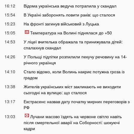
16:12
Відома українська ведуча потрапила у скандал
15:54
В Україні заборонять ловити раків: що сталося
15:23
На фронті загинув військовий з Луцька
15:05
Температура на Волині піднялася до +50
14:53
У ліцеї вчителька ображала та принижувала дітей:
спалахнув скандал
14:26
У Польщі підлітки розпилили пекучу речовину на 14-
річного українця
14:10
Стало відомо, коли Волинь накриє потужна гроза із
градом
13:38
Жителів українських міст закликають не виходити
сьогодні на вулицю: що сталося
13:17
Екстрасенс назвав дату початку мирних переговорів з
РФ
13:03
Лучани масово їздять на червоне світло навіть
після смертельної аварії на Соборності: шокуючі
кадри