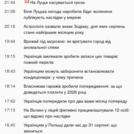
21:44
На Луцьк насувається гроза
21:06
Біля Луцька негода наробила біди: волиняни
публікують наслідки у мережі
20:16
Астрологи назвали знаки Зодіаку, для яких серпень
стане найгіршим місяцем року
19:44
Врожай під загрозою: як врятувати город від
аномальної спеки
19:15
Українців закликали зробити запаси цих товарів:
повний перелік
18:43
Українцям можуть заборонити встановлювати
кондиціонери: у чому причина
18:14
Власникам гаражів зробили попередження: за що
доведеться платити у 2026 році
17:42
Українців попередили про два важкі місяці попереду
17:13
На Волині у ліцей фіктивно працевлаштували 12 осіб:
що відомо про наслідки
16:40
Українцям у Польщі дали час до 31 серпня: що
зміниться