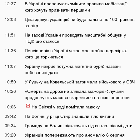
12:37
В Україні пропонують змінити правила мобілізації:
кого хочуть призивати першими
12:08
Ціна здивує українців: чи буде пальне по 100 гривень
за літр
11:51
На заході України проводять масштабні обшуки у
ТЦК: що сталося
11:36
Пенсіонерів в Україні чекає масштабна перевірка:
кого це торкнеться
11:07
Україну накриє потужна магнітна буря: названі
небезпечні дати
10:50
У Луцьку на Ковельській затримали військового у СЗЧ
10:26
«Смерть на дорозі не злякала мажорів»: лучани
продовжують масово скаржитися на нічні перегони
10:06
На Світязі у воді помітили гадюку
09:42
На Волині у річці Стир знайшли тіло дитини
09:34
Громаду на Волині відключать від світла: відомі дати
09:20
Українців попереджають про аномалію 6 серпня