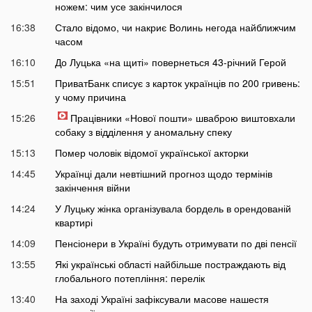
ножем: чим усе закінчилося
16:38
Стало відомо, чи накриє Волинь негода найближчим
часом
16:10
До Луцька «на щиті» повернеться 43-річний Герой
15:51
ПриватБанк списує з карток українців по 200 гривень:
у чому причина
15:26
Працівники «Нової пошти» шваброю виштовхали
собаку з відділення у аномальну спеку
15:13
Помер чоловік відомої української акторки
14:45
Українці дали невтішний прогноз щодо термінів
закінчення війни
14:24
У Луцьку жінка організувала бордель в орендованій
квартирі
14:09
Пенсіонери в Україні будуть отримувати по дві пенсії
13:55
Які українські області найбільше постраждають від
глобального потепління: перелік
13:40
На заході Україні зафіксували масове нашестя