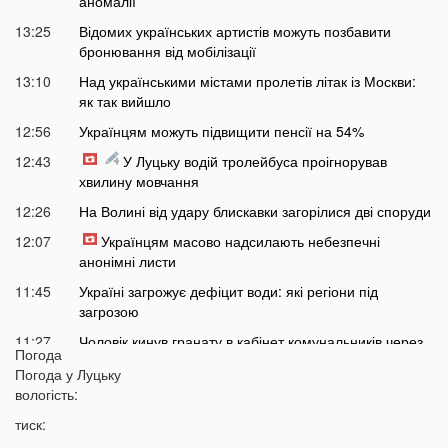
аномалії
13:25
Відомих українських артистів можуть позбавити
бронювання від мобілізації
13:10
Над українськими містами пролетів літак із Москви:
як так вийшло
12:56
Українцям можуть підвищити пенсії на 54%
12:43
У Луцьку водій тролейбуса проігнорував
хвилину мовчання
12:26
На Волині від удару блискавки загорілися дві споруди
12:07
Українцям масово надсилають небезпечні
анонімні листи
11:45
Україні загрожує дефіцит води: які регіони під
загрозою
11:27
Чоловік кинув гранату в кабінет комунальників через
Погода
платіжку: деталі
Погода у
Луцьку
11:06
На полігоні помер відомий дитячий лікар із заходу
вологість:
України
тиск:
10:40
Волинян попереджають про серйозну небезпеку на