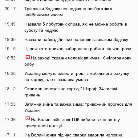
20:17
Три знаки Зодіаку несподівано розбагатіють
найближчим часом
19:49
Назвали 5 побутових справ, які не можна робити в
суботу та неділю
19:30
Назвали найжадібніших чоловіків за знаком Зодіаку
19:15
Ці речі категорично заборонено робити під час грози
18:52
На заході України чоловік впіймав 10-кілограмову
рибу
18:28
Українці можуть вивести гроші з мобільного рахунку
на картку, але є важлива умова
18:12
Отримав переказ на картку? Штраф 34 тисячі
гривень
17:53
Затяжна війна та важка зима: тривожний прогноз для
України
17:36
На Волині військові ТЦК вибили вікно авто у
присутності поліції
17:11
На Волині жінка під час сварки вдарила чоловіка