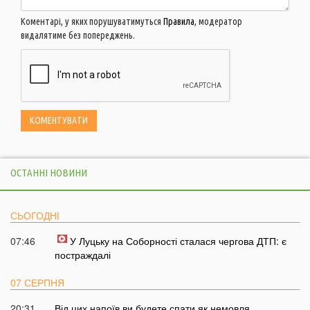
Коментарі, у яких порушуватимуться
Правила
, модератор
видалятиме без попереджень.
ОСТАННІ НОВИНИ
СЬОГОДНІ
07:46
У Луцьку на Соборності сталася чергова ДТП: є
постраждалі
07 СЕРПНЯ
20:31
Від цих напоїв ви будете спати як немовля