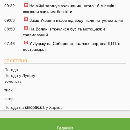
09:32
На війні загинув волинянин, якого 16 місяців
вважали зниклим безвісти
09:03
Захід України пішов під воду після потужних злив
08:50
На Волині зіткнулися бус та мотоцикл: є
травмований
07:46
У Луцьку на Соборності сталася чергова ДТП: є
постраждалі
07 СЕРПНЯ
Погода
20:31
Від цих напоїв ви будете спати як немовля
Погода у
Луцьку
20:17
Три знаки Зодіаку несподівано розбагатіють
вологість:
найближчим часом
тиск:
19:49
Назвали 5 побутових справ, які не можна робити в
вітер:
суботу та неділю
Погода на
sinoptik.ua
у Харкові
19:30
Назвали найжадібніших чоловіків за знаком Зодіаку
19:15
Ці речі категорично заборонено робити під час грози
18:52
На заході України чоловік впіймав 10-кілограмову
Редакція