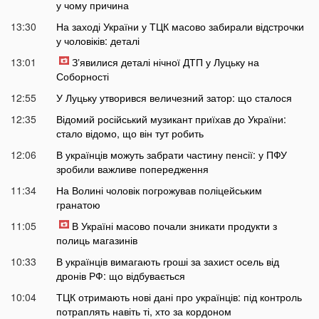
у чому причина
13:30
На заході України у ТЦК масово забирали відстрочки
у чоловіків: деталі
13:01
Зʼявилися деталі нічної ДТП у Луцьку на
Соборності
12:55
У Луцьку утворився величезний затор: що сталося
12:35
Відомий російський музикант приїхав до України:
стало відомо, що він тут робить
12:06
В українців можуть забрати частину пенсії: у ПФУ
зробили важливе попередження
11:34
На Волині чоловік погрожував поліцейським
гранатою
11:05
В Україні масово почали зникати продукти з
полиць магазинів
10:33
В українців вимагають гроші за захист осель від
дронів РФ: що відбувається
10:04
ТЦК отримають нові дані про українців: під контроль
потраплять навіть ті, хто за кордоном