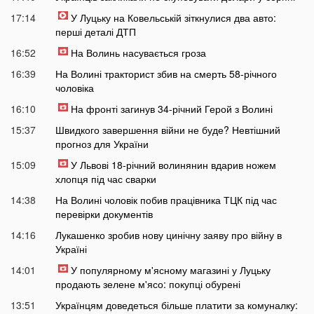
17:14
У Луцьку на Ковельській зіткнулися два авто:
перші деталі ДТП
16:52
На Волинь насувається гроза
16:39
На Волині тракторист збив на смерть 58-річного
чоловіка
16:10
На фронті загинув 34-річний Герой з Волині
15:37
Швидкого завершення війни не буде? Невтішний
прогноз для України
15:09
У Львові 18-річний волинянин вдарив ножем
хлопця під час сварки
14:38
На Волині чоловік побив працівника ТЦК під час
перевірки документів
14:16
Лукашенко зробив нову цинічну заяву про війну в
Україні
14:01
У популярному м'ясному магазині у Луцьку
продають зелене м'ясо: покупці обурені
13:51
Українцям доведеться більше платити за комуналку: