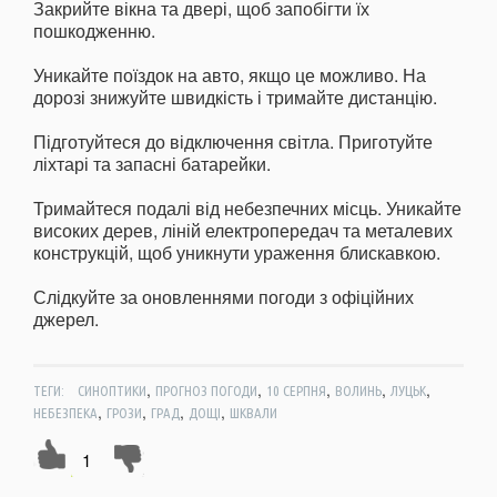
Закрийте вікна та двері, щоб запобігти їх
пошкодженню.
Уникайте поїздок на авто, якщо це можливо. На
дорозі знижуйте швидкість і тримайте дистанцію.
Підготуйтеся до відключення світла. Приготуйте
ліхтарі та запасні батарейки.
Тримайтеся подалі від небезпечних місць. Уникайте
високих дерев, ліній електропередач та металевих
конструкцій, щоб уникнути ураження блискавкою.
Слідкуйте за оновленнями погоди з офіційних
джерел.
,
,
,
,
,
ТЕГИ:
СИНОПТИКИ
ПРОГНОЗ ПОГОДИ
10 СЕРПНЯ
ВОЛИНЬ
ЛУЦЬК
,
,
,
,
НЕБЕЗПЕКА
ГРОЗИ
ГРАД
ДОЩІ
ШКВАЛИ
1