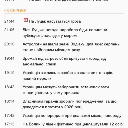
06 СЕРПНЯ
21:44
На Луцьк насувається гроза
21:06
Біля Луцька негода наробила біди: волиняни
публікують наслідки у мережі
20:16
Астрологи назвали знаки Зодіаку, для яких серпень
стане найгіршим місяцем року
19:44
Врожай під загрозою: як врятувати город від
аномальної спеки
19:15
Українців закликали зробити запаси цих товарів:
повний перелік
18:43
Українцям можуть заборонити встановлювати
кондиціонери: у чому причина
18:14
Власникам гаражів зробили попередження: за що
доведеться платити у 2026 році
17:42
Українців попередили про два важкі місяці попереду
17:13
На Волині у ліцей фіктивно працевлаштували 12 осіб: