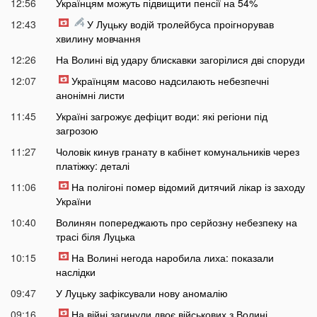
12:56
Українцям можуть підвищити пенсії на 54%
12:43
У Луцьку водій тролейбуса проігнорував
хвилину мовчання
12:26
На Волині від удару блискавки загорілися дві споруди
12:07
Українцям масово надсилають небезпечні
анонімні листи
11:45
Україні загрожує дефіцит води: які регіони під
загрозою
11:27
Чоловік кинув гранату в кабінет комунальників через
платіжку: деталі
11:06
На полігоні помер відомий дитячий лікар із заходу
України
10:40
Волинян попереджають про серйозну небезпеку на
трасі біля Луцька
10:15
На Волині негода наробила лиха: показали
наслідки
09:47
У Луцьку зафіксували нову аномалію
09:16
На війні загинули двоє військових з Волині