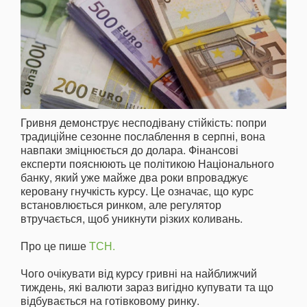
Гривня демонструє несподівану стійкість: попри
традиційне сезонне послаблення в серпні, вона
навпаки зміцнюється до долара. Фінансові
експерти пояснюють це політикою Національного
банку, який уже майже два роки впроваджує
керовану гнучкість курсу. Це означає, що курс
встановлюється ринком, але регулятор
втручається, щоб уникнути різких коливань.
Про це пише
ТСН.
Чого очікувати від курсу гривні на найближчий
тиждень, які валюти зараз вигідно купувати та що
відбувається на готівковому ринку.