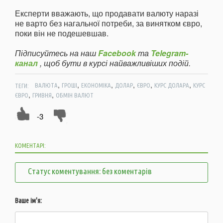
Експерти вважають, що продавати валюту наразі
не варто без нагальної потреби, за винятком євро,
поки він не подешевшав.
Підписуйтесь на наш
Facebook
та
Telegram-
канал
, щоб бути в курсі найважливіших подій.
,
,
,
,
,
,
ТЕГИ:
ВАЛЮТА
ГРОШІ
ЕКОНОМІКА
ДОЛАР
ЄВРО
КУРС ДОЛАРА
КУРС
,
,
ЄВРО
ГРИВНЯ
ОБМІН ВАЛЮТ
-3
КОМЕНТАРІ:
Статус коментування: без коментарів
Ваше ім'я: