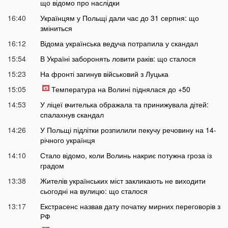
що відомо про наслідки
16:40
Українцям у Польщі дали час до 31 серпня: що
зміниться
16:12
Відома українська ведуча потрапила у скандал
15:54
В Україні заборонять ловити раків: що сталося
15:23
На фронті загинув військовий з Луцька
15:05
Температура на Волині піднялася до +50
14:53
У ліцеї вчителька ображала та принижувала дітей:
спалахнув скандал
14:26
У Польщі підлітки розпилили пекучу речовину на 14-
річного українця
14:10
Стало відомо, коли Волинь накриє потужна гроза із
градом
13:38
Жителів українських міст закликають не виходити
сьогодні на вулицю: що сталося
13:17
Екстрасенс назвав дату початку мирних переговорів з
РФ