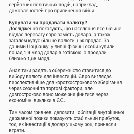
серйозних політичних подій, наприклад,
домовленостей про припинення війни.
Купувати чи продавати валюту?
Дослідження показують, що населення все більше
віддає перевагу євро замість долара, а також
загалом купує більше валюти, ніж продає. За
даними Нацбанку, у липні фізичні особи купили
понад 1,9 млрд доларів готівкою, а продали —
близько 1,58 млрд.
Аналітики радять з обережністю ставитися до
вибору валюти для інвестицій. Євро виглядає
перспективніше для короткострокового зберігання
через сезонні та торгові фактори, але
довгостроково воно може знецінитися через
економічні виклики в ЄС.
Тим часом гривневі депозити і облігації внутрішньої
державної позики показують стабільний прибуток,
тоді як інвестиції в долар у цьому році принесли
втрати.