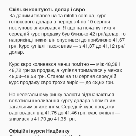
Скільки коштують долар і євро
За даними finance.ua та minfin.com.ua, курс
готівкового долара в період з 4 по 10 серпня
поступово знижувався. Якщо на початку тижня
середній курс продажу був близько 42 грн/долар, то
наприкінці тижня він опустився до приблизно 41,67
грн. Курс купівлі також впав — з 41,37 до 41,12 грн/
долар.
Курс євро коливався менш помітно — між 48,38 і
48,72 грн за продаж, а купівля трималася у межах
48,03–48,58 грн. Станом на 10 серпня середній
курс продажу євро трохи виріс — до 48,62 грн.
На нелегальному ринку валюти відзначаються
волатильні коливання курсу долара з помітним
загальним зниженням. Середній курс продажу
варіювався від 41,75 до 41,46 грн, курс купівлі —
знизився з 41,70 до 41,35 грн.
Офіційні курси Нацбанку