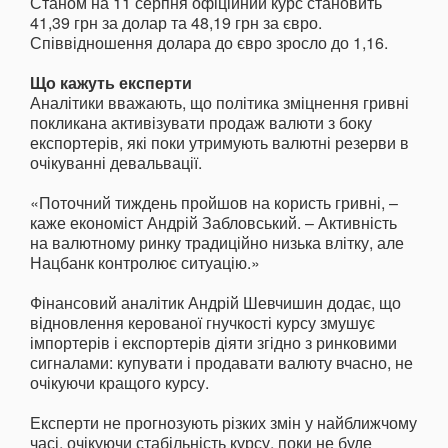
Станом на 11 серпня офіційний курс становить
41,39 грн за долар та 48,19 грн за євро.
Співвідношення долара до євро зросло до 1,16.
Що кажуть експерти
Аналітики вважають, що політика зміцнення гривні
покликана активізувати продаж валюти з боку
експортерів, які поки утримують валютні резерви в
очікуванні девальвації.
«Поточний тиждень пройшов на користь гривні, –
каже економіст Андрій Забловський. – Активність
на валютному ринку традиційно низька влітку, але
Нацбанк контролює ситуацію.»
Фінансовий аналітик Андрій Шевчишин додає, що
відновлення керованої гнучкості курсу змушує
імпортерів і експортерів діяти згідно з ринковими
сигналами: купувати і продавати валюту вчасно, не
очікуючи кращого курсу.
Експерти не прогнозують різких змін у найближчому
часі, очікуючи стабільність курсу, поки не буде