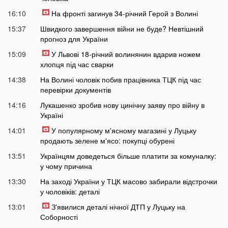
16:10
На фронті загинув 34-річний Герой з Волині
15:37
Швидкого завершення війни не буде? Невтішний
прогноз для України
15:09
У Львові 18-річний волинянин вдарив ножем
хлопця під час сварки
14:38
На Волині чоловік побив працівника ТЦК під час
перевірки документів
14:16
Лукашенко зробив нову цинічну заяву про війну в
Україні
14:01
У популярному м'ясному магазині у Луцьку
продають зелене м'ясо: покупці обурені
13:51
Українцям доведеться більше платити за комуналку:
у чому причина
13:30
На заході України у ТЦК масово забирали відстрочки
у чоловіків: деталі
13:01
Зʼявилися деталі нічної ДТП у Луцьку на
Соборності