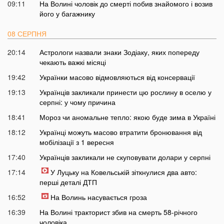
09:11
На Волині чоловік до смерті побив знайомого і возив
його у багажнику
08 СЕРПНЯ
20:14
Астрологи назвали знаки Зодіаку, яких попереду
чекають важкі місяці
19:42
Українки масово відмовляються від консервації
19:13
Українців закликали принести цю рослину в оселю у
серпні: у чому причина
18:41
Мороз чи аномальне тепло: якою буде зима в Україні
18:12
Українці можуть масово втратити бронювання від
мобілізації з 1 вересня
17:40
Українців закликали не скуповувати долари у серпні
17:14
У Луцьку на Ковельській зіткнулися два авто:
перші деталі ДТП
16:52
На Волинь насувається гроза
16:39
На Волині тракторист збив на смерть 58-річного
чоловіка