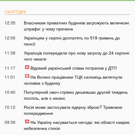
СЬОГОДНІ
12:35
Власникам приватних будинків загрожують величезні
штрафи: у чому причина
12:06
Українцям у серпні доплатять по 519 гривень до
пенсії
11:38
Українців попередили про нову загрозу до 24 серпня:
чого чекати
11:17
Відомий український співак потрапив у ДТП
11:01
На Волині працівники ТЦК силоміць витягнули
чоловіка з будинку
10:40
Популярний овоч стрімко дешевшає другий тиждень
поспіль, але є нюанс
10:12
Росія може застосувати ядерну зброю? Тривожне
попередження
09:39
На Україну насувається негода: які області накриє
небезпечна стихія